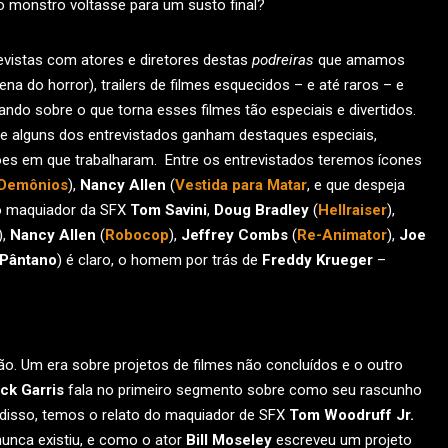
 monstro voltasse para um susto final?
evistas com atores e diretores destas
podreiras
que amamos
ena do horror), trailers de filmes esquecidos – e até raros – e
do sobre o que torna esses filmes tão especiais e divertidos.
e alguns dos entrevistados ganham destaques especiais,
ões em que trabalharam. Entre os entrevistados teremos ícones
 Demônios
),
Nancy Allen
(
Vestida para Matar
, e que despeja
rio maquiador da SFX
Tom Savini
,
Doug Bradley
(
Hellraiser
),
),
Nancy Allen
(
Robocop
),
Jeffrey Combs
(
Re-Animator
),
Joe
 Pântano
) é claro, o homem por trás de
Freddy Krueger
–
o. Um era sobre projetos de filmes não concluídos e o outro
ck Garris
fala no primeiro segmento sobre como seu rascunho
m disso, temos o relato do maquiador de SFX
Tom Woodruff Jr.
unca existiu, e como o ator
Bill Moseley
escreveu um projeto