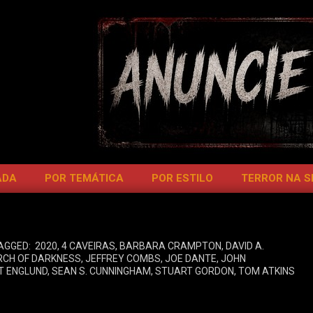
ADA
POR TEMÁTICA
POR ESTILO
TERROR NA 
AGGED:
2020
,
4 CAVEIRAS
,
BARBARA CRAMPTON
,
DAVID A.
RCH OF DARKNESS
,
JEFFREY COMBS
,
JOE DANTE
,
JOHN
T ENGLUND
,
SEAN S. CUNNINGHAM
,
STUART GORDON
,
TOM ATKINS