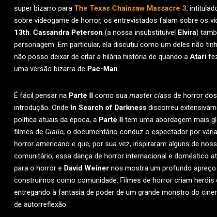
super bizarro para
The Texas Chainsaw Massacre 3
, intitula
sobre videogame de horror, os entrevistados falam sobre os 
13th
.
Cassandra Peterson
(a nossa insubstituível
Elvira
) tam
personagem. Em particular, ela discutiu como um deles não ti
não posso deixar de citar a hilária história de quando a
Atari
fe
uma versão bizarra de
Pac-Man
.
É fácil pensar na
Parte II
como sua
master class
de horror dos
introdução. Onde
In Search of Darkness
discorreu extensivame
política atuais da época, a
Parte II
tem uma abordagem mais glob
filmes de
Giallo
, o documentário conduz o espectador por vári
horror americano e que, por sua vez, inspiraram alguns de no
comunitário, essa dança de horror internacional e doméstico a
para o horror e
David Weiner
nos mostra um profundo apreço po
construímos como comunidade. Filmes de horror criam heróis co
entregando à fantasia de poder de um grande monstro do cin
de autorreflexão.