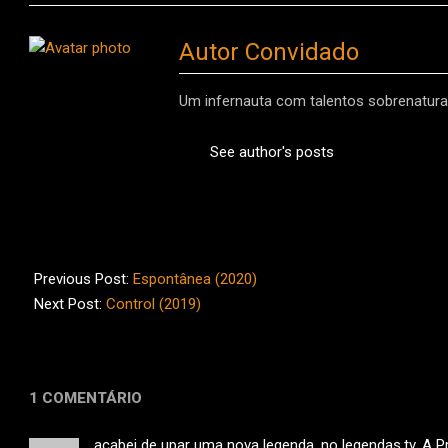
Autor Convidado
Um infernauta com talentos sobrenaturai
See author's posts
2021-
06-
Previous Post:
Espontânea (2020)
12
Next Post:
Control (2019)
1 COMENTÁRIO
acabei de upar uma nova legenda, no legendas.tv. A P