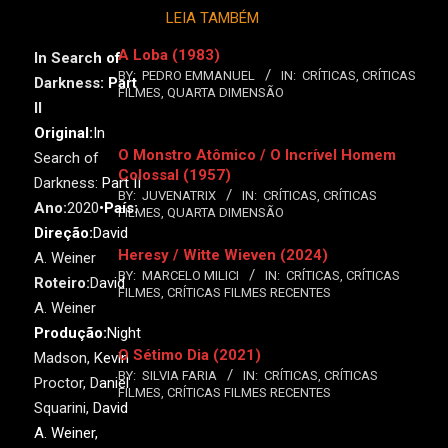
LEIA TAMBÉM
A Loba (1983)
In Search of
BY:
PEDRO EMMANUEL
IN:
CRÍTICAS
,
CRÍTICAS
Darkness: Part
FILMES
,
QUARTA DIMENSÃO
II
Original:
In
O Monstro Atômico / O Incrível Homem
Search of
Colossal (1957)
Darkness: Part II
BY:
JUVENATRIX
IN:
CRÍTICAS
,
CRÍTICAS
Ano:
2020•
País:
FILMES
,
QUARTA DIMENSÃO
Direção:
David
Heresy / Witte Wieven (2024)
A. Weiner
BY:
MARCELO MILICI
IN:
CRÍTICAS
,
CRÍTICAS
Roteiro:
David
FILMES
,
CRÍTICAS FILMES RECENTES
A. Weiner
Produção:
Night
O Sétimo Dia (2021)
Madson, Kevin
BY:
SILVIA FARIA
IN:
CRÍTICAS
,
CRÍTICAS
Proctor, Daniel
FILMES
,
CRÍTICAS FILMES RECENTES
Squarini, David
A. Weiner,