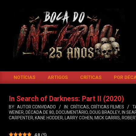
Skip
to
content
BOCA
DO
NOTÍCIAS
ARTIGOS
CRÍTICAS
POR DÉC
Primary
INFERNO
Navigation
Menu
In Search of Darkness: Part II (2020)
BY:
AUTOR CONVIDADO
IN:
CRÍTICAS
,
CRÍTICAS FILMES
T
WEINER
,
DÉCADA DE 80
,
DOCUMENTÁRIO
,
DOUG BRADLEY
,
IN SEA
CARPENTER
,
KANE HODDER
,
LARRY COHEN
,
MICK GARRIS
,
ROBER
4.8
(
5
)