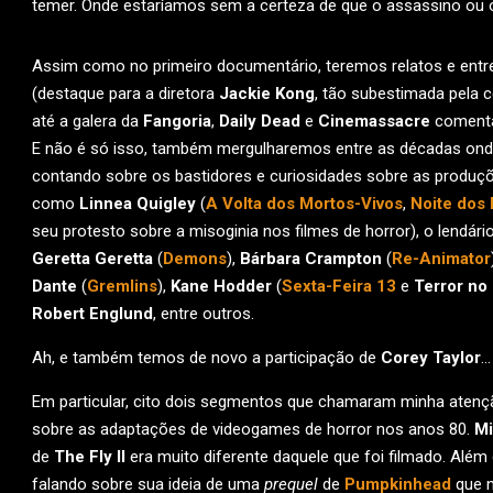
temer. Onde estaríamos sem a certeza de que o assassino ou o
Assim como no primeiro documentário, teremos relatos e entr
(destaque para a diretora
Jackie Kong
, tão subestimada pela c
até a galera da
Fangoria
,
Daily Dead
e
Cinemassacre
comentan
E não é só isso, também mergulharemos entre as décadas ond
contando sobre os bastidores e curiosidades sobre as produç
como
Linnea Quigley
(
A Volta dos Mortos-Vivos
,
Noite dos
seu protesto sobre a misoginia nos filmes de horror), o lendá
Geretta Geretta
(
Demons
),
Bárbara Crampton
(
Re-Animator
Dante
(
Gremlins
),
Kane Hodder
(
Sexta-Feira 13
e
Terror no
Robert Englund
, entre outros.
Ah, e também temos de novo a participação de
Corey Taylor
…
Em particular, cito dois segmentos que chamaram minha atençã
sobre as adaptações de videogames de horror nos anos 80.
Mi
de
The Fly II
era muito diferente daquele que foi filmado. Alé
falando sobre sua ideia de uma
prequel
de
Pumpkinhead
que n