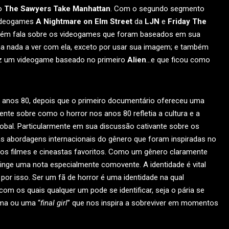
do
The Sawyers Take Manhattan
. Com o segundo segmento
videogames
A Nightmare on Elm Street
da
LJN
e
Friday The
bém fala sobre os videogames que foram baseados em sua
nha nada a ver com ela, exceto por usar sua imagem; e também
z um videogame baseado no primeiro
Alien
…e que ficou como
 anos 80, depois que o primeiro documentário ofereceu uma
nte sobre como o horror nos anos 80 refletia a cultura e a
al. Particularmente em sua discussão cativante sobre os
as abordagens internacionais do gênero que foram inspiradas no
ssos filmes e cineastas favoritos. Como um gênero claramente
tinge uma nota especialmente comovente. A identidade é vital
r isso. Ser um fã de horror é uma identidade na qual
m os quais qualquer um pode se identificar, seja o pária se
ema ou uma “
final girl
” que nos inspira a sobreviver em momentos