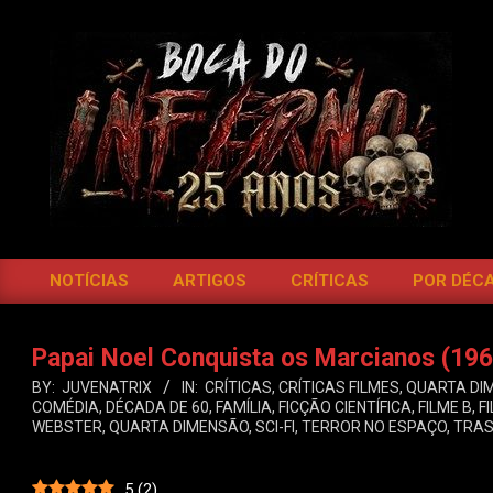
Skip
to
content
BOCA
DO
NOTÍCIAS
ARTIGOS
CRÍTICAS
POR DÉC
Primary
INFERNO
Navigation
Menu
Papai Noel Conquista os Marcianos (196
BY:
JUVENATRIX
IN:
CRÍTICAS
,
CRÍTICAS FILMES
,
QUARTA DI
COMÉDIA
,
DÉCADA DE 60
,
FAMÍLIA
,
FICÇÃO CIENTÍFICA
,
FILME B
,
F
WEBSTER
,
QUARTA DIMENSÃO
,
SCI-FI
,
TERROR NO ESPAÇO
,
TRA
5
(
2
)