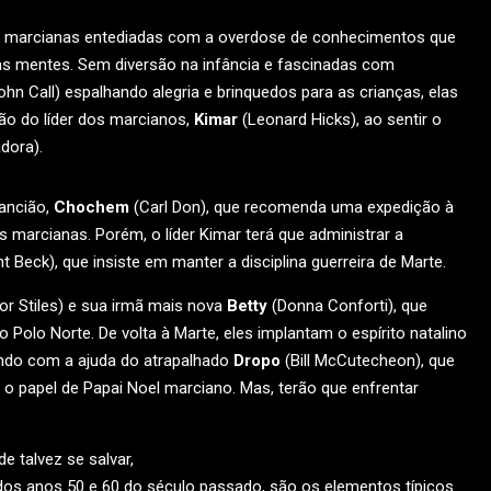
as marcianas entediadas com a overdose de conhecimentos que
as mentes. Sem diversão na infância e fascinadas com
hn Call) espalhando alegria e brinquedos para as crianças, elas
ção do líder dos marcianos,
Kimar
(Leonard Hicks), ao sentir o
dora).
 ancião,
Chochem
(Carl Don), que recomenda uma expedição à
ças marcianas. Porém, o líder Kimar terá que administrar a
t Beck), que insiste em manter a disciplina guerreira de Marte.
or Stiles) e sua irmã mais nova
Betty
(Donna Conforti), que
 Polo Norte. De volta à Marte, eles implantam o espírito natalino
ando com a ajuda do atrapalhado
Dropo
(Bill McCutecheon), que
o papel de Papai Noel marciano. Mas, terão que enfrentar
e talvez se salvar,
 dos anos 50 e 60 do século passado, são os elementos típicos