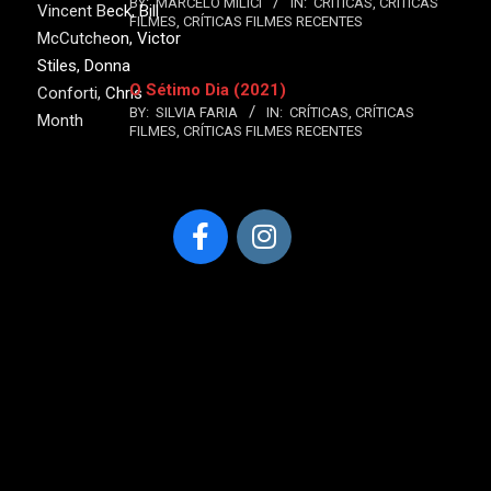
BY:
MARCELO MILICI
IN:
CRÍTICAS
,
CRÍTICAS
Vincent Beck, Bill
FILMES
,
CRÍTICAS FILMES RECENTES
McCutcheon, Victor
Stiles, Donna
O Sétimo Dia (2021)
Conforti, Chris
BY:
SILVIA FARIA
IN:
CRÍTICAS
,
CRÍTICAS
Month
FILMES
,
CRÍTICAS FILMES RECENTES