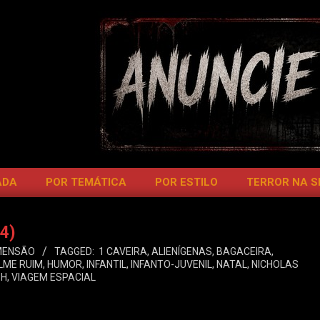
ADA
POR TEMÁTICA
POR ESTILO
TERROR NA 
4)
MENSÃO
TAGGED:
1 CAVEIRA
,
ALIENÍGENAS
,
BAGACEIRA
,
ILME RUIM
,
HUMOR
,
INFANTIL
,
INFANTO-JUVENIL
,
NATAL
,
NICHOLAS
SH
,
VIAGEM ESPACIAL