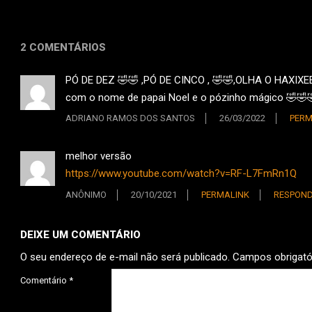
2 COMENTÁRIOS
PÓ DE DEZ 🤣🤣 ,PÓ DE CINCO , 🤣🤣,OLHA O HAXIXEEE
com o nome de papai Noel e o pózinho mágico 🤣🤣
ADRIANO RAMOS DOS SANTOS
26/03/2022
PERM
melhor versão
https://www.youtube.com/watch?v=RF-L7FmRn1Q
ANÔNIMO
20/10/2021
PERMALINK
RESPON
DEIXE UM COMENTÁRIO
O seu endereço de e-mail não será publicado.
Campos obrigat
Comentário
*