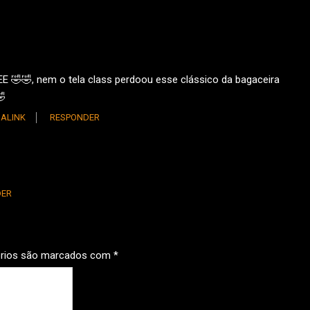
 🤣🤣, nem o tela class perdoou esse clássico da bagaceira
🤣
ALINK
RESPONDER
DER
órios são marcados com
*