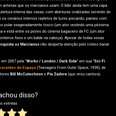
om antenas que os marcianos usam. O líder ainda tem uma capa
uitetura interna das casas, com aberturas ovalizadas servindo de
os cenários internos repletos de luzes piscando, painéis com
rso polar exageradamente tosco (um ator vestindo uma péssima
a e está entre os piores do cinema bagaceiro de FC (um ator
nteiros fixos e um balde na cabeça). Apesar de todas essas
nquista os Marcianos
não desperta atenção pelo roteiro banal
l em 2007 pela “
Works / London / Dark Side
” em sua “
Sci-Fi
escentes do Espaço
(Teenagers From Outer Space, 1959), de
atores
Bill McCutecheon
e
Pia Zadora
(que virou cantora).
achou disso?
as estrelas