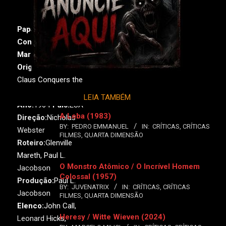
Papai Noel
Conquista os
Marcianos
Original:
Santa
Claus Conquers the
Martians
LEIA TAMBÉM
Ano:
1964•
País:
EUA
A Loba (1983)
Direção:
Nicholas
BY:
PEDRO EMMANUEL
IN:
CRÍTICAS
,
CRÍTICAS
Webster
FILMES
,
QUARTA DIMENSÃO
Roteiro:
Glenville
Mareth, Paul L.
O Monstro Atômico / O Incrível Homem
Jacobson
Colossal (1957)
Produção:
Paul L.
BY:
JUVENATRIX
IN:
CRÍTICAS
,
CRÍTICAS
Jacobson
FILMES
,
QUARTA DIMENSÃO
Elenco:
John Call,
Heresy / Witte Wieven (2024)
Leonard Hicks,