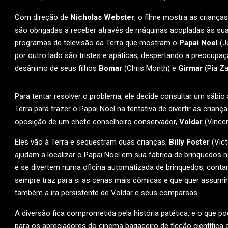
Com direção de
Nicholas Webster
, o filme mostra as crianç
são obrigadas a receber através de máquinas acopladas às su
programas de televisão da Terra que mostram o
Papai Noel
(Jo
por outro lado são tristes e apáticas, despertando a preocupa
desânimo de seus filhos
Bomar
(Chris Month) e
Girmar
(Pia Za
Para tentar resolver o problema, ele decide consultar um sábio
Terra para trazer o Papai Noel na tentativa de divertir as crian
oposição de um chefe conselheiro conservador,
Voldar
(Vincen
Eles vão à Terra e sequestram duas crianças,
Billy Foster
(Vict
ajudam a localizar o Papai Noel em sua fábrica de brinquedos no
e se divertem numa oficina automatizada de brinquedos, cont
sempre traz para si as cenas mais cômicas e que quer assumir 
também a ira persistente de Voldar e seus comparsas.
A diversão fica comprometida pela história patética, e o que pod
para os apreciadores do cinema bagaceiro de ficção científica