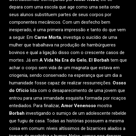
depara com uma escola que age como uma seita onde
seus alunos substituem partes de seus corpos por
componentes mecânicos. Com um desfecho bem
inesperado, é uma primeira impressão e tanto do que vem
a seguir. Em
Carne Morta
, investiga o suicídio de uma
mulher que trabalhava na produção de hambúrgueres
bovinos e qual a ligação disso com o crescente casos de
mortes. Já em
A Vida Na Era do Gelo
,
El Borbah
tem que
achar o corpo sem vida de um magnata que estava em
criogenia, sendo conservado na esperança que um dia a
humanidade fosse capaz de realizar ressurreições.
Ossos
do Ofício
lida com o desaparecimento de uma jovem que
entrou para uma irmandade esquisita formada por ricaços
entediados. Para finalizar,
Amor Venenoso
mostra
Borbah
investigando o sumiço de um adolescente rebelde
que fugiu de casa. Todas as histórias possuem a mesma
coisa em comum: níveis altíssimos de bizarrices aliados a
toques de morbidez e humor. Nelas, vamos nos deparar