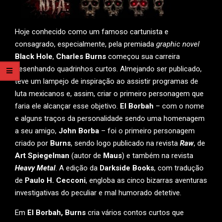
Hoje conhecido como um famoso cartunista e
consagrado, especialmente, pela premiada
graphic novel
Black Hole
,
Charles Burns
começou sua carreira
desenhando quadrinhos curtos. Almejando ser publicado,
teve um lampejo de inspiração ao assistir programas de
luta mexicanos e, assim, criar o primeiro personagem que
faria ele alcançar esse objetivo.
El Borbah
– com o nome
e alguns traços da personalidade sendo uma homenagem
a seu amigo,
John Borba
– foi o primeiro personagem
criado por
Burns
, sendo logo publicado na revista
Raw
, de
Art Spiegelman
(autor de
Maus
) e também na revista
Heavy Metal
. A edição da
Darkside Books
, com tradução
de
Paulo H. Cecconi
, engloba as cinco bizarras aventuras
investigativas do peculiar e mal humorado detetive.
Em
El Borbah, Burns
cria vários contos curtos que