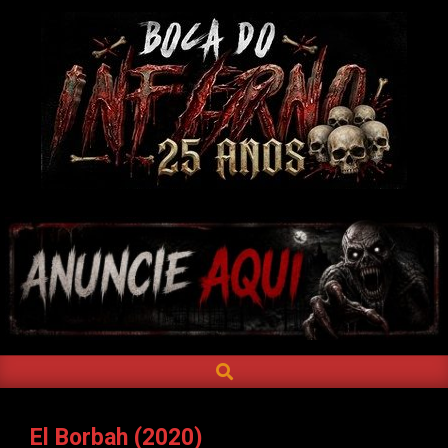
Skip
to
content
BOCA
DO
INFERNO
SEARCH
Primary
Navigation
Menu
El Borbah (2020)