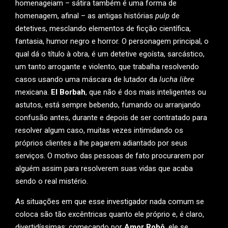
homenageiam – sátira também é uma forma de
homenagem, afinal – as antigas histórias
pulp
de
detetives, mesclando elementos de ficção científica,
fantasia, humor negro e horror. O personagem principal, o
qual dá o título à obra, é um detetive egoísta, sarcástico,
um tanto arrogante e violento, que trabalha resolvendo
casos usando uma máscara de lutador da
lucha libre
mexicana.
El Borbah
, que não é dos mais inteligentes ou
astutos, está sempre bebendo, fumando ou arranjando
confusão antes, durante e depois de ser contratado para
resolver algum caso, muitas vezes intimidando os
próprios clientes a lhe pagarem adiantado por seus
serviços. O motivo das pessoas de fato procurarem por
alguém assim para resolverem suas vidas que acaba
sendo o real mistério.
As situações em que esse investigador nada comum se
coloca são tão excêntricas quanto ele próprio e, é claro,
divertidíssimas: começando por
Amor Robô
, ele se