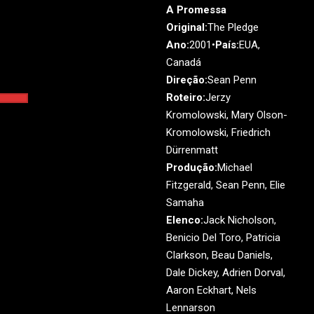
A Promessa
Original:
The Pledge
Ano:
2001•
País:
EUA,
Canadá
Direção:
Sean Penn
Roteiro:
Jerzy
Kromolowski, Mary Olson-
Kromolowski, Friedrich
Dürrenmatt
Produção:
Michael
Fitzgerald, Sean Penn, Elie
Samaha
Elenco:
Jack Nicholson,
Benicio Del Toro, Patricia
Clarkson, Beau Daniels,
Dale Dickey, Adrien Dorval,
Aaron Eckhart, Nels
Lennarson