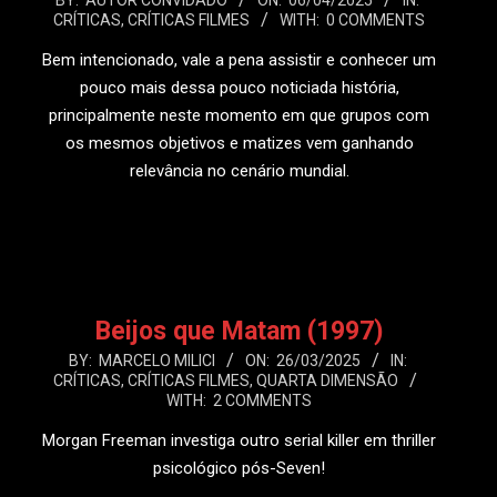
2025-
BY:
AUTOR CONVIDADO
ON:
06/04/2025
IN:
CRÍTICAS
,
CRÍTICAS FILMES
WITH:
0 COMMENTS
04-
06
Bem intencionado, vale a pena assistir e conhecer um
pouco mais dessa pouco noticiada história,
principalmente neste momento em que grupos com
os mesmos objetivos e matizes vem ganhando
relevância no cenário mundial.
LEIA MAIS
Beijos que Matam (1997)
2025-
BY:
MARCELO MILICI
ON:
26/03/2025
IN:
CRÍTICAS
,
CRÍTICAS FILMES
,
QUARTA DIMENSÃO
03-
WITH:
2 COMMENTS
26
Morgan Freeman investiga outro serial killer em thriller
psicológico pós-Seven!