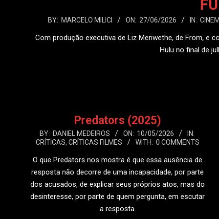
FÚ
2026-
BY:
MARCELO MILICI
ON:
27/06/2026
IN:
CINE
06-
Com produção executiva de Liz Meriwethe, de From, e co
27
Hulu no final de jul
LEIA
Predators (2025)
2026-
BY:
DANIEL MEDEIROS
ON:
10/05/2026
IN:
CRÍTICAS
,
CRÍTICAS FILMES
WITH:
0 COMMENTS
05-
10
O que Predators nos mostra é que essa ausência de
resposta não decorre de uma incapacidade, por parte
dos acusados, de explicar seus próprios atos, mas do
desinteresse, por parte de quem pergunta, em escutar
a resposta.