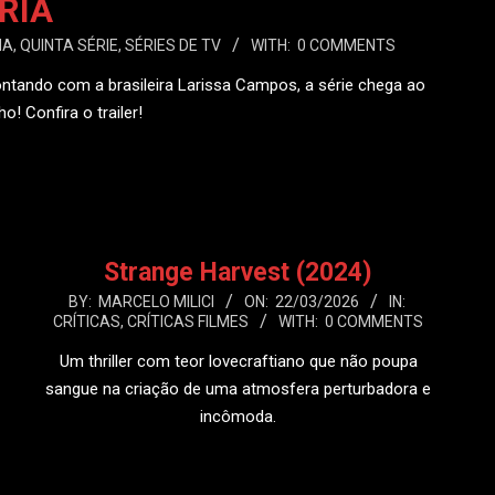
RIA
MA
,
QUINTA SÉRIE
,
SÉRIES DE TV
WITH:
0 COMMENTS
ntando com a brasileira Larissa Campos, a série chega ao
ho! Confira o trailer!
 MAIS
Strange Harvest (2024)
2026-
BY:
MARCELO MILICI
ON:
22/03/2026
IN:
CRÍTICAS
,
CRÍTICAS FILMES
WITH:
0 COMMENTS
03-
22
Um thriller com teor lovecraftiano que não poupa
sangue na criação de uma atmosfera perturbadora e
incômoda.
LEIA MAIS