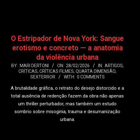
O Estripador de Nova York: Sangue
erotismo e concreto — a anatomia
da violência urbana
2026-
BY:
MARI DERTONI
ON:
28/02/2026
IN:
ARTIGOS
,
CRÍTICAS
,
CRÍTICAS FILMES
,
QUARTA DIMENSÃO
,
02-
SEXTERROR
WITH:
0 COMMENTS
28
A brutalidade gráfica, o retrato do desejo distorcido e a
total ausência de redenção fazem da obra não apenas
um thriller perturbador, mas também um estudo
sombrio sobre misoginia, trauma e desumanização
urbana.
LEIA MAIS