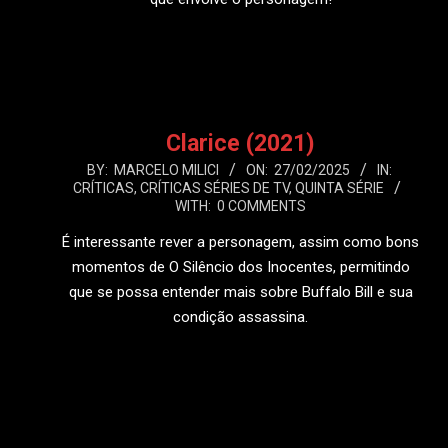
LEIA MAIS
Clarice (2021)
2025-
BY:
MARCELO MILICI
ON:
27/02/2025
IN:
CRÍTICAS
,
CRÍTICAS SÉRIES DE TV
,
QUINTA SÉRIE
02-
WITH:
0 COMMENTS
27
É interessante rever a personagem, assim como bons
momentos de O Silêncio dos Inocentes, permitindo
que se possa entender mais sobre Buffalo Bill e sua
condição assassina.
LEIA MAIS