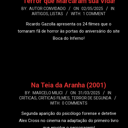
Terror que Marcaram sua Vida!
2025-
BY:
AUTOR CONVIDADO
ON:
02/05/2025
IN:
ARTIGOS
,
LISTAS
WITH:
1 COMMENT
05-
02
Ricardo Gazolla apresenta os 24 filmes que o
tornaram fã de horror às portas do aniversário do site
Boca do Inferno!
LEIA MAIS
Na Teia da Aranha (2001)
2025-
BY:
MARCELO MILICI
ON:
31/03/2025
IN:
CRÍTICAS
,
CRÍTICAS FILMES
,
TERROR DE SEGUNDA
03-
WITH:
0 COMMENTS
31
Segunda aparição do psicólogo forense e detetive
Alex Cross no cinema na adaptação do primeiro livro
que envolve o personagem!