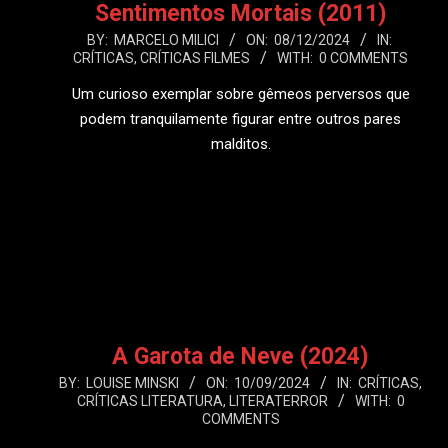
Sentimentos Mortais (2011)
2024-
BY:
MARCELO MILICI
ON:
08/12/2024
IN:
CRÍTICAS
,
CRÍTICAS FILMES
WITH:
0 COMMENTS
12-
08
Um curioso exemplar sobre gêmeos perversos que
podem tranquilamente figurar entre outros pares
malditos.
LEIA MAIS
A Garota de Neve (2024)
2024-
BY:
LOUISE MINSKI
ON:
10/09/2024
IN:
CRÍTICAS
,
CRÍTICAS LITERATURA
,
LITERATERROR
WITH:
0
09-
COMMENTS
10