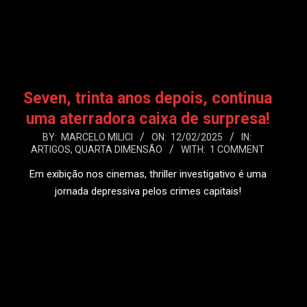
LEIA MAIS
Seven, trinta anos depois, continua
uma aterradora caixa de surpresa!
2025-
BY:
MARCELO MILICI
ON:
12/02/2025
IN:
ARTIGOS
,
QUARTA DIMENSÃO
WITH:
1 COMMENT
02-
12
Em exibição nos cinemas, thriller investigativo é uma
jornada depressiva pelos crimes capitais!
LEIA MAIS