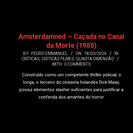
LEIA MAIS
Amsterdamned – Caçada no Canal
da Morte (1988)
2026-
BY:
PEDRO EMMANUEL
ON:
18/03/2026
IN:
CRÍTICAS
,
CRÍTICAS FILMES
,
QUARTA DIMENSÃO
03-
WITH:
0 COMMENTS
18
Construído como um competente thriller policial, o
longa, o terceiro do cineasta holandês Dick Maas,
possui elementos slasher suficientes para justificar a
conferida dos amantes do horror.
LEIA MAIS