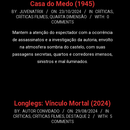
Casa do Medo (1945)
2024-
BY:
JUVENATRIX
ON:
23/10/2024
IN:
CRÍTICAS
,
CRÍTICAS FILMES
,
QUARTA DIMENSÃO
WITH:
0
10-
COMMENTS
23
Mantem a atenção do espectador com a ocorrência
de assassinatos e a investigação da autoria, envolto
na atmosfera sombria do castelo, com suas
passagens secretas, quartos e corredores imensos,
sinistros e mal iluminados.
LEIA MAIS
Longlegs: Vínculo Mortal (2024)
2024-
BY:
AUTOR CONVIDADO
ON:
29/08/2024
IN:
CRÍTICAS
,
CRÍTICAS FILMES
,
DESTAQUE 2
WITH:
5
08-
COMMENTS
29