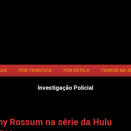
ADA
POR TEMÁTICA
POR ESTILO
TERROR NA 
Investigação Policial
mmy Rossum na série da Hulu