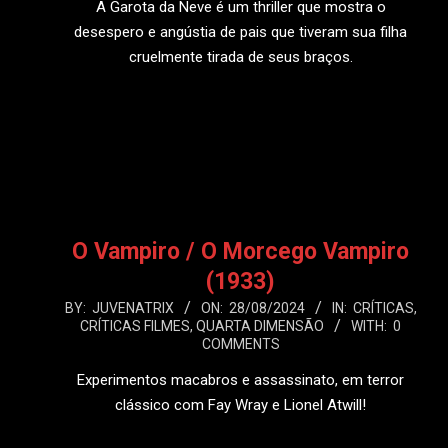
A Garota da Neve é um thriller que mostra o
desespero e angústia de pais que tiveram sua filha
cruelmente tirada de seus braços.
LEIA MAIS
O Vampiro / O Morcego Vampiro
(1933)
2024-
BY:
JUVENATRIX
ON:
28/08/2024
IN:
CRÍTICAS
,
CRÍTICAS FILMES
,
QUARTA DIMENSÃO
WITH:
0
08-
COMMENTS
28
Experimentos macabros e assassinato, em terror
clássico com Fay Wray e Lionel Atwill!
LEIA MAIS