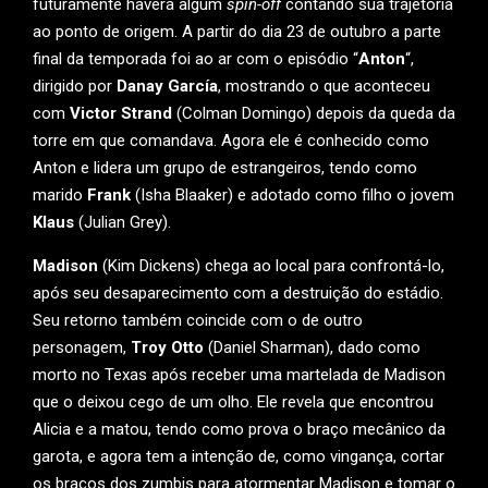
futuramente haverá algum
spin-off
contando sua trajetória
ao ponto de origem. A partir do dia 23 de outubro a parte
final da temporada foi ao ar com o episódio “
Anton
“,
dirigido por
Danay García
, mostrando o que aconteceu
com
Victor Strand
(Colman Domingo) depois da queda da
torre em que comandava. Agora ele é conhecido como
Anton e lidera um grupo de estrangeiros, tendo como
marido
Frank
(Isha Blaaker) e adotado como filho o jovem
Klaus
(Julian Grey).
Madison
(Kim Dickens) chega ao local para confrontá-lo,
após seu desaparecimento com a destruição do estádio.
Seu retorno também coincide com o de outro
personagem,
Troy Otto
(Daniel Sharman), dado como
morto no Texas após receber uma martelada de Madison
que o deixou cego de um olho. Ele revela que encontrou
Alicia e a matou, tendo como prova o braço mecânico da
garota, e agora tem a intenção de, como vingança, cortar
os braços dos zumbis para atormentar Madison e tomar o