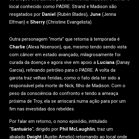
local conhecido como PADRE. Strand e Madison são
resgatados por
Daniel
(Rubén Blades),
June
(Jenna
Elfman) e
Sherry
(Christine Evangelista).
Outra personagem “
morta
” que retorna à temporada é
Charlie
(Alexa Nisenson), que, mesmo tendo sendo vista
com câncer em estado avançado, milagrosamente foi
curada da doença e agora vive em apoio a
Luciana
(Danay
Garcia), refinando petróleo para o PADRE. A volta da
garota traz velhas feridas, como o fato dela ter sido a
responsável pela morte de Nick, filho de Madison. Com o
peso da consciência do confronto e tendo a ameaça
próxima de Troy, ela se arriscará numa ação para por um
fim nas investidas dos rebeldes.
Por falar em retorno, o nono episódio, intitulado
“
Santuário
“, dirigido por
Phil McLaughlin
, traz um
abalado
Dwight
(Austin Amelio) retornando ao local onde