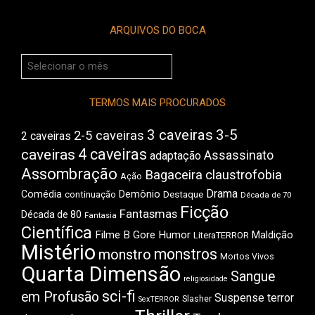
ARQUIVOS DO BOCA
Arquivos
do
Boca
TERMOS MAIS PROCURADOS
3 caveiras
3-5
2-5 caveiras
2 caveiras
4 caveiras
caveiras
Assassinato
adaptação
Assombração
Bagaceira
claustrofobia
Ação
Drama
Comédia
Demônio
Destaque
continuação
Década de 70
Ficção
Fantasmas
Década de 80
Fantasia
Científica
Filme B
Gore
Humor
Maldição
LiteraTERROR
Mistério
monstros
monstro
Mortos Vivos
Quarta Dimensão
Sangue
religiosidade
sci-fi
em Profusão
Suspense
terror
Slasher
SexTERROR