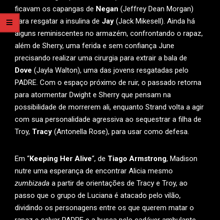
ficavam os capangas de
Negan
(Jeffrey Dean Morgan)
para resgatar a insulina de
Jay
(Jack Mikesell). Ainda há
alguns reminiscentes no armazém, confrontando o rapaz,
além de Sherry, uma ferida e sem confiança June
precisando realizar uma cirurgia para extrair a bala de
Dove
(Jayla Walton), uma das jovens resgatadas pelo
PADRE. Com o espaço próximo de ruir, o passado retorna
para atormentar Dwight e Sherry que pensam na
possibilidade de morrerem ali, enquanto Strand volta a agir
com sua personalidade agressiva ao sequestrar a filha de
Troy,
Tracy
(Antonella Rose), para usar como defesa.
Em “
Keeping Her Alive
“, de
Tiago Armstrong
, Madison
nutre uma esperança de encontrar Alicia mesmo
zumbizada
a partir de orientações de Tracy e Troy, ao
passo que o grupo de Luciana é atacado pelo vilão,
dividindo os personagens entre os que querem matar o