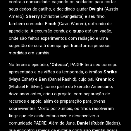
contra a comunidade, caçando os soldados para cortar
seus dedos de gatilho, e decidindo ajudar
Dwight
(Austin
Amelio),
Sherry
(Christine Evangelista) e seu filho,
também crescido,
Finch
(Gavin Warren), sofrendo de
apendicite. A excursão conduz o grupo até um vagão,
onde são feitos experimentos com radiação e uma
sugestão de cura à doença que transforma pessoas
mordidas em zumbis.
No terceiro episódio, “
Odessa
“, PADRE terá seu começo
apresentado e os vilões da temporada, o irmãos
Shrike
(Maya Eshet) e
Ben
(Daniel Rashid), cujo pai,
Krennick
(Michael B. Silver), como parte do Exército Americano,
doze anos antes, criou o projeto, com separação de
recursos e apoio, além de preparação para jovens
sobreviventes. Morto por zumbis, os filhos resolveram
fingir que ele ainda estaria vivo e desenvolver a
comunidade PADRE. Além de June,
Daniel
(Rubén Blades),
que encontrou meios de evitar a confusão mental, lidera