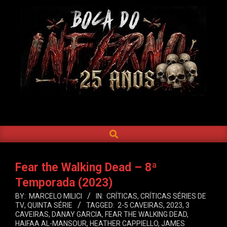
Skip
to
content
BOCA
DO
SEARCH
Primary
INFERNO
Navigation
Menu
Fear the Walking Dead – 8ª
Temporada (2023)
BY:
MARCELO MILICI
IN:
CRÍTICAS
,
CRÍTICAS SÉRIES DE
TV
,
QUINTA SÉRIE
TAGGED:
2-5 CAVEIRAS
,
2023
,
3
CAVEIRAS
,
DANAY GARCIA
,
FEAR THE WALKING DEAD
,
HAIFAA AL-MANSOUR
,
HEATHER CAPPIELLO
,
JAMES