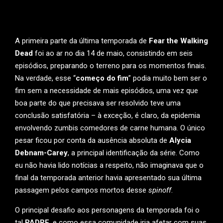
A primeira parte da última temporada de
Fear the Walking
Dead
foi ao ar no dia 14 de maio, consistindo em seis
episódios, preparando o terreno para os momentos finais.
Na verdade, esse “
começo do fim
” podia muito bem ser o
fim sem a necessidade de mais episódios, uma vez que
boa parte do que precisava ser resolvido teve uma
conclusão satisfatória – à exceção, é claro, da epidemia
envolvendo zumbis comedores de carne humana. O único
pesar ficou por conta da ausência absoluta de
Alycia
Debnam-Carey
, a principal identificação da série. Como
eu não havia lido notícias a respeito, não imaginava que o
final da temporada anterior havia apresentado sua última
passagem pelos campos mortos desse
spinoff
.
O principal desafio aos personagens da temporada foi o
tal
PADRE
, e como essa comunidade iria afetar com suas