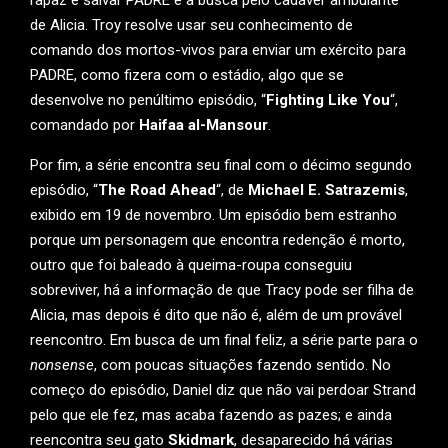
rapaz e salvar PADRE e a busca pelo cadáver ambulante
de Alicia. Troy resolve usar seu conhecimento de
comando dos mortos-vivos para enviar um exército para
PADRE, como fizera com o estádio, algo que se
desenvolve no penúltimo episódio, “
Fighting Like You
“,
comandado por
Haifaa al-Mansour
.
Por fim, a série encontra seu final com o décimo segundo
episódio, “
The Road Ahead
“, de
Michael E. Satrazemis
,
exibido em 19 de novembro. Um episódio bem estranho
porque um personagem que encontra redenção é morto,
outro que foi baleado à queima-roupa conseguiu
sobreviver, há a informação de que Tracy pode ser filha de
Alicia, mas depois é dito que não é, além de um provável
reencontro. Em busca de um final feliz, a série parte para o
nonsense
, com poucas situações fazendo sentido. No
começo do episódio, Daniel diz que não vai perdoar Strand
pelo que ele fez, mas acaba fazendo as pazes; e ainda
reencontra seu gato
Skidmark
, desaparecido há várias