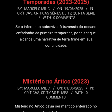
Temporadas (2023-2025)
2025-
BY:
MARCELO MILICI
ON:
19/06/2025
IN:
CRÍTICAS
,
CRÍTICAS SÉRIES DE TV
,
QUINTA SÉRIE
06-
WITH:
0 COMMENTS
19
Se o infernauta sobreviver à travessia do oceano
enfadonho da primeira temporada, pode ser que
alcance uma narrativa de terra firme em sua
continuidade.
LEIA MAIS
Mistério no Ártico (2023)
2025-
BY:
MARCELO MILICI
ON:
01/06/2025
IN:
CRÍTICAS
,
CRÍTICAS FILMES
WITH:
0
06-
COMMENTS
01
Mistério no Ártico devia ser mantido enterrado no