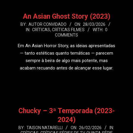
An Asian Ghost Story (2023)
2026-
BY:
AUTOR CONVIDADO
ON:
28/03/2026
IN:
CRÍTICAS
,
CRÍTICAS FILMES
WITH:
0
03-
COMMENTS
28
Em An Asian Horror Story, as ideias apresentadas
— tanto estéticas quanto temáticas — parecem
sempre à beira de algo mais potente, mas
acabam recuando antes de alcançar esse lugar.
LEIA MAIS
Chucky – 3ª Temporada (2023-
2024)
2026-
BY:
TAISON NATARELLI
ON:
26/02/2026
IN: