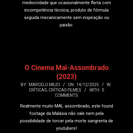
mediocridade que ocasionalmente flerta com
incompetência técnica, produto de fórmula
seguida mecanicamente sem inspiração ou
paixão.
LEIA MAIS
O Cinema Mal-Assombrado
(2023)
2025-
BY:
MARCELO MILICI
ON:
14/12/2025
IN:
CRÍTICAS
,
CRÍTICAS FILMES
WITH:
0
12-
COMMENTS
14
Realmente muito MAL assombrado, este found
footage da Malásia não vale nem pela
possibilidade de torcer pela morte sangrenta de
youtubers!