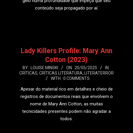
gelo numa profundidade que impeça que seu
conteúdo seja propagado por aí.
LEIA MAIS
Lady Killers Profile: Mary Ann
Cotton (2023)
2025-
BY:
LOUISE MINSKI
ON:
20/05/2025
IN:
CRÍTICAS
,
CRÍTICAS LITERATURA
,
LITERATERROR
05-
WITH:
0 COMMENTS
20
Apesar do material rico em detalhes e cheio de
registros de documentos reais que envolvem o
nome de Mary Ann Cotton, as muitas
tecnicidades presentes podem não agradar a
todos.
LEIA MAIS