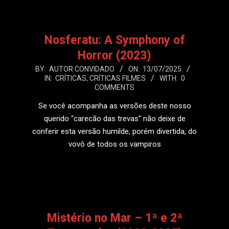
Nosferatu: A Symphony of
Horror (2023)
2025-
BY:
AUTOR CONVIDADO
ON:
13/07/2025
IN:
CRÍTICAS
,
CRÍTICAS FILMES
WITH:
0
07-
COMMENTS
13
Se você acompanha as versões deste nosso
querido “carecão das trevas” não deixe de
conferir esta versão humilde, porém divertida, do
vovô de todos os vampiros
LEIA MAIS
Mistério no Mar – 1ª e 2ª