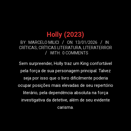
LEIA MAIS
Holly (2023)
2026-
BY:
MARCELO MILICI
ON:
13/01/2026
IN:
CRÍTICAS
,
CRÍTICAS LITERATURA
,
LITERATERROR
01-
WITH:
0 COMMENTS
13
Sem surpreender, Holly traz um King confortável
pela força de sua personagem principal. Talvez
seja por isso que o livro dificilmente poderia
ocupar posições mais elevadas de seu repertório
literário, pela dependência absoluta na força
investigativa da detetive, além de seu evidente
carisma.
LEIA MAIS