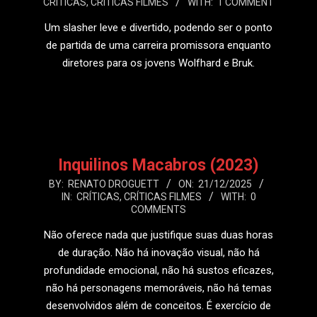
CRÍTICAS
,
CRÍTICAS FILMES
WITH:
1 COMMENT
12-
28
Um slasher leve e divertido, podendo ser o ponto
de partida de uma carreira promissora enquanto
diretores para os jovens Wolfhard e Bruk.
LEIA MAIS
Inquilinos Macabros (2023)
2025-
BY:
RENATO DROGUETT
ON:
21/12/2025
IN:
CRÍTICAS
,
CRÍTICAS FILMES
WITH:
0
12-
COMMENTS
21
Não oferece nada que justifique suas duas horas
de duração. Não há inovação visual, não há
profundidade emocional, não há sustos eficazes,
não há personagens memoráveis, não há temas
desenvolvidos além de conceitos. É exercício de