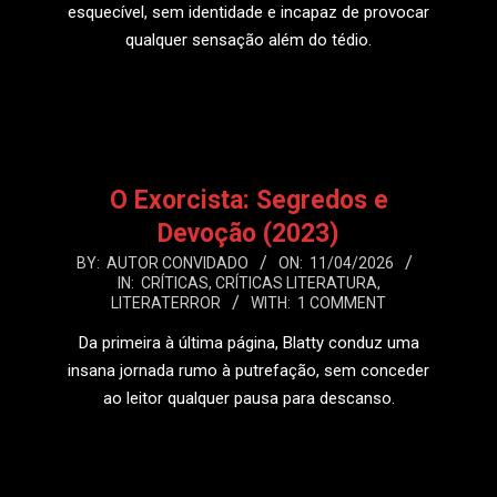
esquecível, sem identidade e incapaz de provocar
qualquer sensação além do tédio.
LEIA MAIS
O Exorcista: Segredos e
Devoção (2023)
2026-
BY:
AUTOR CONVIDADO
ON:
11/04/2026
IN:
CRÍTICAS
,
CRÍTICAS LITERATURA
,
04-
LITERATERROR
WITH:
1 COMMENT
11
Da primeira à última página, Blatty conduz uma
insana jornada rumo à putrefação, sem conceder
ao leitor qualquer pausa para descanso.
LEIA MAIS