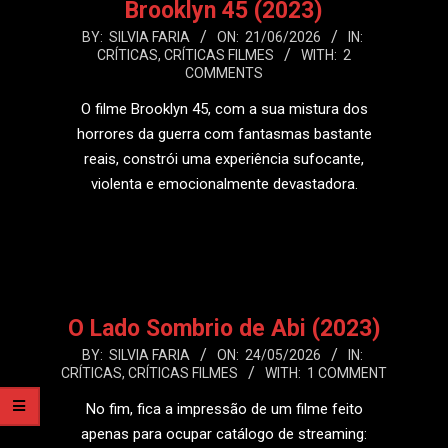
Brooklyn 45 (2023)
2026-
BY:
SILVIA FARIA
ON:
21/06/2026
IN:
CRÍTICAS
,
CRÍTICAS FILMES
WITH:
2
06-
COMMENTS
21
O filme Brooklyn 45, com a sua mistura dos
horrores da guerra com fantasmas bastante
reais, constrói uma experiência sufocante,
violenta e emocionalmente devastadora.
LEIA MAIS
O Lado Sombrio de Abi (2023)
2026-
BY:
SILVIA FARIA
ON:
24/05/2026
IN:
CRÍTICAS
,
CRÍTICAS FILMES
WITH:
1 COMMENT
05-
24
No fim, fica a impressão de um filme feito
apenas para ocupar catálogo de streaming: