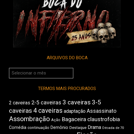
ARQUIVOS DO BOCA
Arquivos
do
Boca
TERMOS MAIS PROCURADOS
3 caveiras
3-5
2-5 caveiras
2 caveiras
4 caveiras
caveiras
Assassinato
adaptação
Assombração
Bagaceira
claustrofobia
Ação
Drama
Comédia
Demônio
Destaque
continuação
Década de 70