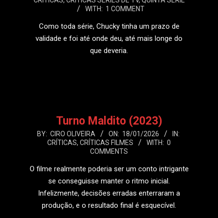
CRÍTICAS
,
CRÍTICAS SÉRIES DE TV
,
QUINTA SÉRIE
02-
WITH:
1 COMMENT
26
Como toda série, Chucky tinha um prazo de
validade e foi até onde deu, até mais longe do
que deveria.
LEIA MAIS
Turno Maldito (2023)
2026-
BY:
CIRO OLIVEIRA
ON:
18/01/2026
IN:
CRÍTICAS
,
CRÍTICAS FILMES
WITH:
0
01-
COMMENTS
18
O filme realmente poderia ser um conto intrigante
se conseguisse manter o ritmo inicial.
Infelizmente, decisões erradas enterraram a
produção, e o resultado final é esquecível.