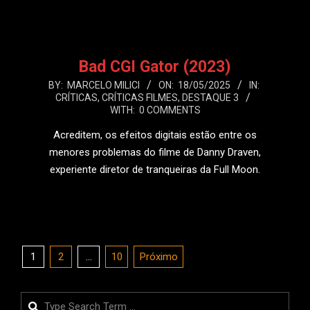
Bad CGI Gator (2023)
2025-
BY:
MARCELO MILICI
ON:
18/05/2025
IN:
CRÍTICAS
,
CRÍTICAS FILMES
,
DESTAQUE 3
05-
WITH:
0 COMMENTS
18
Acreditem, os efeitos digitais estão entre os
menores problemas do filme de Danny Draven,
experiente diretor de tranqueiras da Full Moon.
LEIA MAIS
Paginação
1
2
…
10
Próximo
de
posts
Search