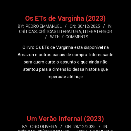
Os ETs de Varginha (2023)
2025-
BY:
PEDRO EMMANUEL
ON:
30/12/2025
IN:
CRÍTICAS
,
CRÍTICAS LITERATURA
,
LITERATERROR
12-
WITH:
0 COMMENTS
30
O livro Os ETs de Varginha está disponível na
Amazon e outros canais de compra. Interessante
para quem curte o assunto e que ainda não
atentou para a dimensão dessa história que
repercute até hoje.
LEIA MAIS
Um Verão Infernal (2023)
2025-
BY:
CIRO OLIVEIRA
ON:
28/12/2025
IN: