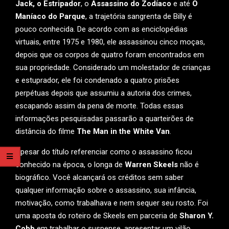
Jack, o Estripador
, o
Assassino do Zodíaco
e até
O
Maníaco do Parque
, a trajetória sangrenta de Billy é
pouco conhecida. De acordo com as enciclopédias
virtuais, entre 1975 e 1980, ele assassinou cinco moças,
depois que os corpos de quatro foram encontrados em
sua propriedade. Considerado um molestador de crianças
e estuprador, ele foi condenado a quatro prisões
perpétuas depois que assumiu a autoria dos crimes,
escapando assim da pena de morte. Todas essas
informações pesquisadas passarão a quarteirões de
distância do filme
The Man in the White Van
.
Apesar do título referenciar como o assassino ficou
conhecido na época, o longa de
Warren Skeels
não é
biográfico. Você alcançará os créditos sem saber
qualquer informação sobre o assassino, sua infância,
motivação, como trabalhava e nem sequer seu rosto. Foi
uma aposta do roteiro de Skeels em parceria de
Sharon Y.
Cobb
em trabalhar o suspense, apresentar um vilão