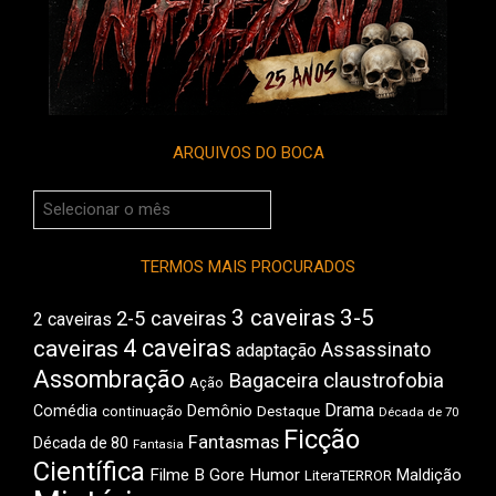
ARQUIVOS DO BOCA
Arquivos
do
Boca
TERMOS MAIS PROCURADOS
3 caveiras
3-5
2-5 caveiras
2 caveiras
4 caveiras
caveiras
Assassinato
adaptação
Assombração
Bagaceira
claustrofobia
Ação
Drama
Comédia
Demônio
Destaque
continuação
Década de 70
Ficção
Fantasmas
Década de 80
Fantasia
Científica
Filme B
Gore
Humor
Maldição
LiteraTERROR