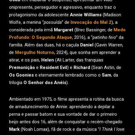
onipresente, perseguidor e agressivo, enquanto traz o
protagonismo da adolescente
Annie Williams
(Madison
Wolfe, a menina “
possuída
” de
Invocação do Mal 2
), a
considerada pela irmã
Margaret
(Brec Bassinger, de
Medo
Profundo: O Segundo Ataque
, 2016), a “
patinho feio
” da
família. Além das duas, há o caçula
Daniel
(Gavin Warren,
de
Mergulho Noturno
, 2024), que sonha em aprender a
atirar, e os pais,
Helen
(Ali Larter, das franquias
Premonição
e
Resident Evil
) e
Richard
(Sean Astin, de
Os Goonies
e eternamente lembrado como o
Sam
, da
trilogia
O Senhor dos Anéis
).
Ambientado em 1975, o filme apresenta a rotina da busca
de amadurecimento de Annie: aprendendo a depilar a
perna e passar batom e sua vontade de dar o primeiro
beijo antes dos 16, além de conquistar o recém-chegado
Mark
(Noah Lomax), fã de rock e da música “
I Think I love