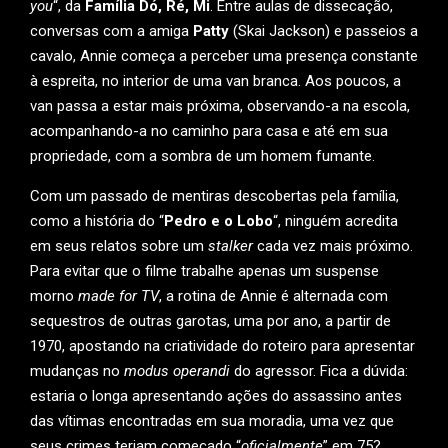
you
“, da
Família Dó, Ré, Mi
. Entre aulas de dissecação,
conversas com a amiga
Patty
(Skai Jackson) e passeios a
cavalo, Annie começa a perceber uma presença constante
à espreita, no interior de uma van branca. Aos poucos, a
van passa a estar mais próxima, observando-a na escola,
acompanhando-a no caminho para casa e até em sua
propriedade, com a sombra de um homem fumante.
Com um passado de mentiras descobertas pela família,
como a história do “
Pedro e o Lobo
“, ninguém acredita
em seus relatos sobre um
stalker
cada vez mais próximo.
Para evitar que o filme trabalhe apenas um suspense
morno
made for TV
, a rotina de Annie é alternada com
sequestros de outras garotas, uma por ano, a partir de
1970, apostando na criatividade do roteiro para apresentar
mudanças no
modus operandi
do agressor. Fica a dúvida:
estaria o longa apresentando ações do assassino antes
das vítimas encontradas em sua moradia, uma vez que
seus crimes teriam começado “
oficialmente
” em 75?