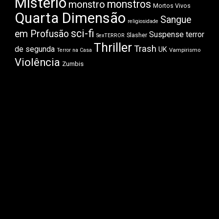
Mistério
monstros
monstro
Mortos Vivos
Quarta Dimensão
Sangue
religiosidade
sci-fi
em Profusão
Suspense
terror
Slasher
SexTERROR
Thriller
Trash
de segunda
UK
Vampirismo
Terror na Casa
Violência
Zumbis