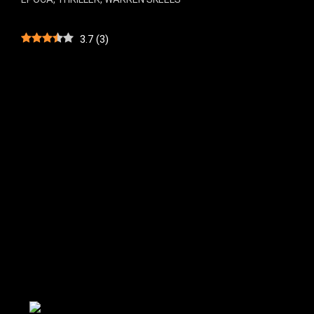
3.7
(
3
)