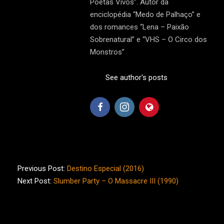
Poetas Vivos”. Autor da
enciclopédia “Medo de Palhaço” e
dos romances “Lena – Paixão
Sobrenatural” e “VHS – O Circo dos
Monstros”
See author's posts
2025-
03-
Previous Post:
Destino Especial (2016)
23
Next Post:
Slumber Party – O Massacre III (1990)