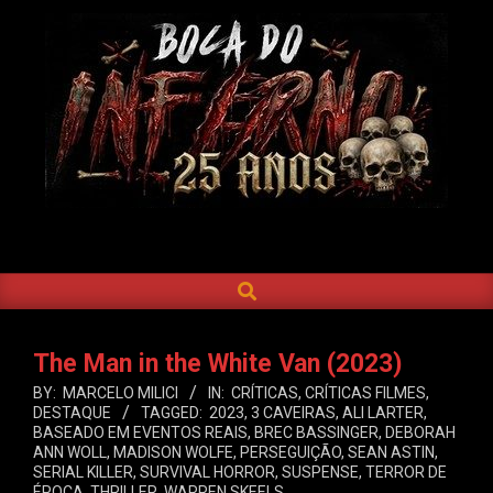
Skip
to
content
BOCA
DO
SEARCH
Primary
INFERNO
Navigation
Menu
The Man in the White Van (2023)
BY:
MARCELO MILICI
IN:
CRÍTICAS
,
CRÍTICAS FILMES
,
DESTAQUE
TAGGED:
2023
,
3 CAVEIRAS
,
ALI LARTER
,
BASEADO EM EVENTOS REAIS
,
BREC BASSINGER
,
DEBORAH
ANN WOLL
,
MADISON WOLFE
,
PERSEGUIÇÃO
,
SEAN ASTIN
,
SERIAL KILLER
,
SURVIVAL HORROR
,
SUSPENSE
,
TERROR DE
ÉPOCA
,
THRILLER
,
WARREN SKEELS