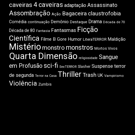
4 caveiras
caveiras
Assassinato
adaptação
Assombração
Bagaceira
claustrofobia
Ação
Drama
Demônio
Comédia
Destaque
continuação
Década de 70
Ficção
Fantasmas
Década de 80
Fantasia
Científica
Filme B
Gore
Humor
Maldição
LiteraTERROR
Mistério
monstros
monstro
Mortos Vivos
Quarta Dimensão
Sangue
religiosidade
sci-fi
em Profusão
Suspense
terror
Slasher
SexTERROR
Thriller
Trash
de segunda
UK
Vampirismo
Terror na Casa
Violência
Zumbis