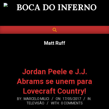
Skip
to
BOCA
content
DO
SEARCH
Primary
INFERNO
Navigation
Menu
Matt Ruff
Jordan Peele e J.J.
Abrams se unem para
Lovecraft Country!
2017-
BY:
MARCELO MILICI
ON:
17/05/2017
IN:
TELEVISÃO
WITH:
0 COMMENTS
05-