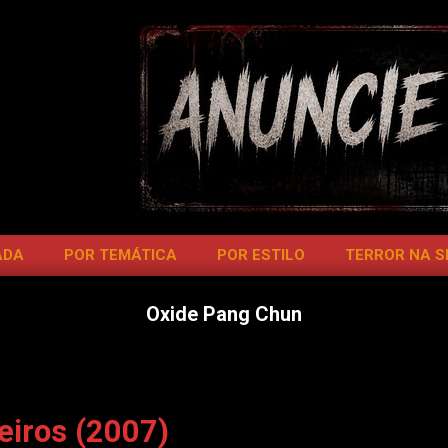
ADA
POR TEMÁTICA
POR ESTILO
TERROR NA 
Oxide Pang Chun
iros (2007)