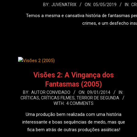
2019-
BY:
JUVENATRIX
ON:
05/05/2019
IN:
CR
05-
Temos a mesma e cansativa história de fantasmas per
05
crimes, e um desfecho ins
LEIA
Visões 2: A Vingança dos
Fantasmas (2005)
2014-
BY:
AUTOR CONVIDADO
ON:
09/01/2014
IN:
CRÍTICAS
,
CRÍTICAS FILMES
,
TERROR DE SEGUNDA
01-
WITH:
4 COMMENTS
09
Uma produção bem realizada com uma história
interessante e boas sequências de medo, mas que
fica bem atrás de outras produções asiáticas!