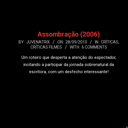
LEIA MAIS
Assombração (2006)
2010-
BY:
JUVENATRIX
ON:
28/09/2010
IN:
CRÍTICAS
,
CRÍTICAS FILMES
WITH:
6 COMMENTS
09-
28
Um roteiro que desperta a atenção do espectador,
incitando a participar da jornada sobrenatural da
escritora, com um desfecho interessante!
LEIA MAIS