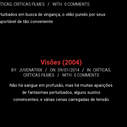
ÍTICAS
,
CRÍTICAS FILMES
WITH:
0 COMMENTS
turbados em busca de vingança, o vilão punido por seus
uportável de tão conveniente
 MAIS
Visões (2004)
2014-
BY:
JUVENATRIX
ON:
09/01/2014
IN:
CRÍTICAS
,
CRÍTICAS FILMES
WITH:
0 COMMENTS
01-
09
Não há sangue em profusão, mas há muitas aparições
de fantasmas perturbados, alguns sustos
convincentes, e várias cenas carregadas de tensão
LEIA MAIS