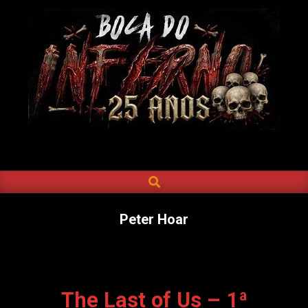
Skip
to
content
BOCA
DO
SEARCH
Primary
INFERNO
Navigation
Menu
Peter Hoar
The Last of Us – 1ª