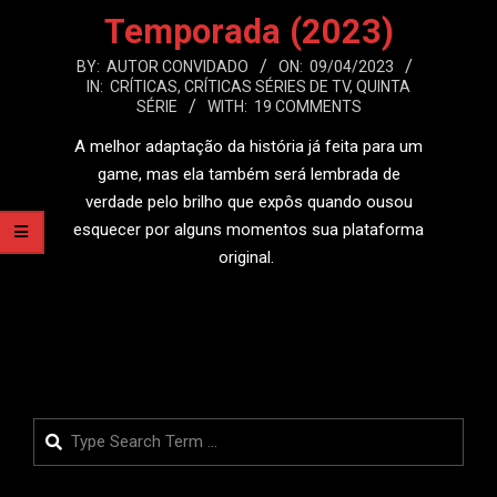
Temporada (2023)
2023-
BY:
AUTOR CONVIDADO
ON:
09/04/2023
IN:
CRÍTICAS
,
CRÍTICAS SÉRIES DE TV
,
QUINTA
04-
SÉRIE
WITH:
19 COMMENTS
09
A melhor adaptação da história já feita para um
game, mas ela também será lembrada de
verdade pelo brilho que expôs quando ousou
esquecer por alguns momentos sua plataforma
original.
LEIA MAIS
Search