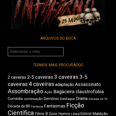
ARQUIVOS DO BOCA
Arquivos
do
Boca
TERMOS MAIS PROCURADOS
3 caveiras
3-5
2-5 caveiras
2 caveiras
4 caveiras
caveiras
Assassinato
adaptação
Assombração
Bagaceira
claustrofobia
Ação
Drama
Comédia
Demônio
Destaque
continuação
Década de 70
Ficção
Fantasmas
Década de 80
Fantasia
Científica
Filme B
Gore
Humor
Maldição
LiteraTERROR