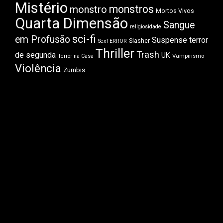
Mistério
monstros
monstro
Mortos Vivos
Quarta Dimensão
Sangue
religiosidade
sci-fi
em Profusão
Suspense
terror
Slasher
SexTERROR
Thriller
Trash
de segunda
UK
Vampirismo
Terror na Casa
Violência
Zumbis