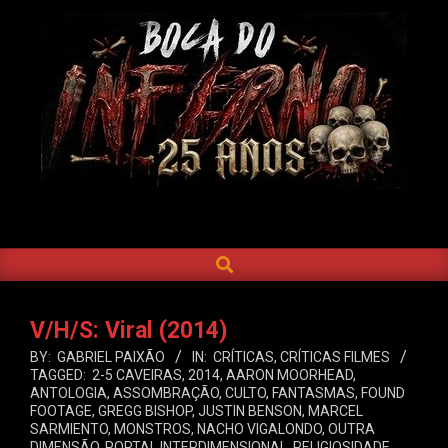
Skip
to
content
BOCA
DO
SEARCH
Primary
INFERNO
Navigation
Menu
V/H/S: Viral (2014)
BY:
GABRIEL PAIXÃO
IN:
CRÍTICAS
,
CRÍTICAS FILMES
TAGGED:
2-5 CAVEIRAS
,
2014
,
AARON MOORHEAD
,
ANTOLOGIA
,
ASSOMBRAÇÃO
,
CULTO
,
FANTASMAS
,
FOUND
FOOTAGE
,
GREGG BISHOP
,
JUSTIN BENSON
,
MARCEL
SARMIENTO
,
MONSTROS
,
NACHO VIGALONDO
,
OUTRA
DIMENSÃO
,
PORTAL INTERDIMENSIONAL
,
RELIGIOSIDADE
,