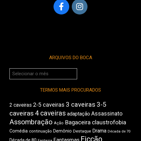
ARQUIVOS DO BOCA
Arquivos
do
Boca
TERMOS MAIS PROCURADOS
3 caveiras
3-5
2-5 caveiras
2 caveiras
4 caveiras
caveiras
Assassinato
adaptação
Assombração
Bagaceira
claustrofobia
Ação
Drama
Comédia
Demônio
Destaque
continuação
Década de 70
Ficção
Fantasmas
Década de 80
Fantasia