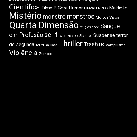
Científica
Filme B
Gore
Humor
Maldição
LiteraTERROR
Mistério
monstros
monstro
Mortos Vivos
Quarta Dimensão
Sangue
religiosidade
sci-fi
em Profusão
Suspense
terror
Slasher
SexTERROR
Thriller
Trash
de segunda
UK
Vampirismo
Terror na Casa
Violência
Zumbis