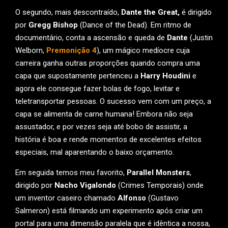
O segundo, mais descontraído,
Dante the Great,
é dirigido
por
Gregg Bishop
(Dance of the Dead). Em ritmo de
documentário, conta a ascensão e queda de
Dante
(Justin
Welborn,
Premonição 4
), um mágico medíocre cuja
carreira ganha outras proporções quando compra uma
capa que supostamente pertenceu a
Harry Houdini
e
agora ele consegue fazer bolas de fogo, levitar e
teletransportar pessoas. O sucesso vem com um preço, a
capa se alimenta de carne humana! Embora não seja
assustador, e por vezes seja até bobo de assistir, a
história é boa e rende momentos de excelentes efeitos
especiais, mal aparentando o baixo orçamento.
Em seguida temos meu favorito,
Parallel Monsters
,
dirigido por
Nacho Vigalondo
(Crimes Temporais) onde
um inventor caseiro chamado
Alfonso
(Gustavo
Salmeron) está filmando um experimento após criar um
portal para uma dimensão paralela que é idêntica a nossa,