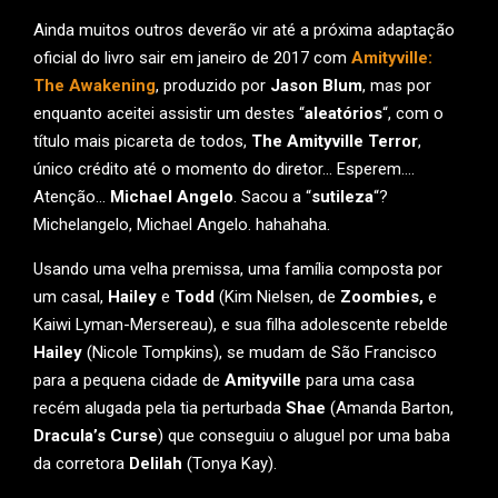
Ainda muitos outros deverão vir até a próxima adaptação
oficial do livro sair em janeiro de 2017 com
Amityville:
The Awakening
, produzido por
Jason Blum
, mas por
enquanto aceitei assistir um destes “
aleatórios
“, com o
título mais picareta de todos,
The Amityville Terror
,
único crédito até o momento do diretor… Esperem….
Atenção…
Michael Angelo
. Sacou a “
sutileza
“?
Michelangelo, Michael Angelo. hahahaha.
Usando uma velha premissa, uma família composta por
um casal,
Hailey
e
Todd
(Kim Nielsen, de
Zoombies,
e
Kaiwi Lyman-Mersereau), e sua filha adolescente rebelde
Hailey
(Nicole Tompkins), se mudam de São Francisco
para a pequena cidade de
Amityville
para uma casa
recém alugada pela tia perturbada
Shae
(Amanda Barton,
Dracula’s Curse
) que conseguiu o aluguel por uma baba
da corretora
Delilah
(Tonya Kay).