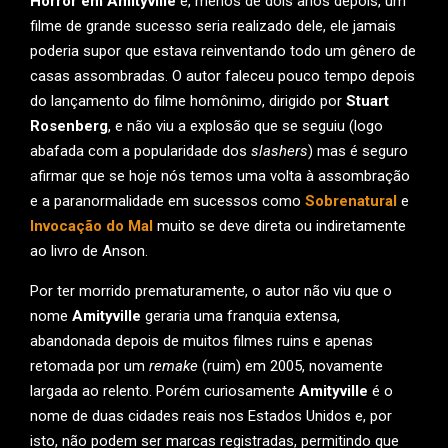
Horror em Amityville
e, menos de dois anos depois, um
filme de grande sucesso seria realizado dele, ele jamais
poderia supor que estava reinventando todo um gênero de
casas assombradas. O autor faleceu pouco tempo depois
do lançamento do filme homônimo, dirigido por
Stuart
Rosenberg
, e não viu a explosão que se seguiu (logo
abafada com a popularidade dos
slashers
) mas é seguro
afirmar que se hoje nós temos uma volta à assombração
e a paranormalidade em sucessos como
Sobrenatural
e
Invocação do Mal
muito se deve direta ou indiretamente
ao livro de Anson.
Por ter morrido prematuramente, o autor não viu que o
nome
Amityville
geraria uma franquia extensa,
abandonada depois de muitos filmes ruins e apenas
retomada por um
remake
(ruim) em 2005, novamente
largada ao relento. Porém curiosamente
Amityville
é o
nome de duas cidades reais nos Estados Unidos e, por
isto, não podem ser marcas registradas, permitindo que