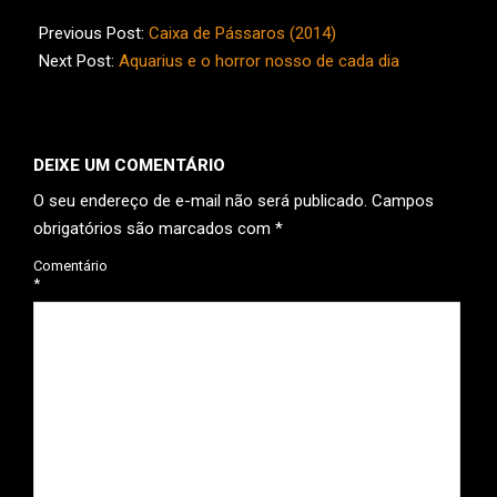
2016-
09-
Previous Post:
Caixa de Pássaros (2014)
24
Next Post:
Aquarius e o horror nosso de cada dia
DEIXE UM COMENTÁRIO
O seu endereço de e-mail não será publicado.
Campos
obrigatórios são marcados com
*
Comentário
*