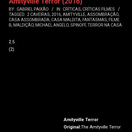
Amityville Terror (2016)
BY:
GABRIEL PAIXÃO
IN:
CRÍTICAS
,
CRÍTICAS FILMES
TAGGED:
2 CAVEIRAS
,
2016
,
AMITYVILLE
,
ASSOMBRAÇÃO
,
CASA ASSOMBRADA
,
CASA MALDITA
,
FANTASMAS
,
FILME
B
,
MALDIÇÃO
,
MICHAEL ANGELO
,
SPINOFF
,
TERROR NA CASA
2.5
(
2
)
Amityville Terror
Original:
The Amityville Terror