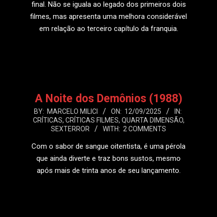
final. Não se iguala ao legado dos primeiros dois
filmes, mas apresenta uma melhora considerável
em relação ao terceiro capítulo da franquia.
LEIA MAIS
A Noite dos Demônios (1988)
2025-
BY:
MARCELO MILICI
ON:
12/09/2025
IN:
CRÍTICAS
,
CRÍTICAS FILMES
,
QUARTA DIMENSÃO
,
09-
SEXTERROR
WITH:
2 COMMENTS
12
Com o sabor de sangue oitentista, é uma pérola
que ainda diverte e traz bons sustos, mesmo
após mais de trinta anos de seu lançamento.
LEIA MAIS