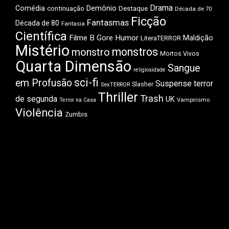
Drama
Demônio
Comédia
Destaque
continuação
Década de 70
Ficção
Fantasmas
Década de 80
Fantasia
Científica
Filme B
Gore
Humor
Maldição
LiteraTERROR
Mistério
monstros
monstro
Mortos Vivos
Quarta Dimensão
Sangue
religiosidade
sci-fi
em Profusão
Suspense
terror
Slasher
SexTERROR
Thriller
Trash
de segunda
UK
Vampirismo
Terror na Casa
Violência
Zumbis