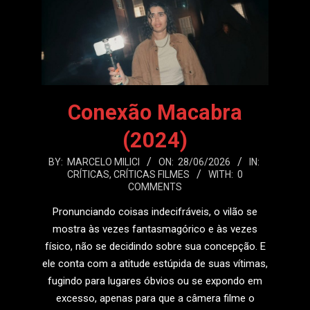
Conexão Macabra
(2024)
2026-
BY:
MARCELO MILICI
ON:
28/06/2026
IN:
CRÍTICAS
,
CRÍTICAS FILMES
WITH:
0
06-
COMMENTS
28
Pronunciando coisas indecifráveis, o vilão se
mostra às vezes fantasmagórico e às vezes
físico, não se decidindo sobre sua concepção. E
ele conta com a atitude estúpida de suas vítimas,
fugindo para lugares óbvios ou se expondo em
excesso, apenas para que a câmera filme o