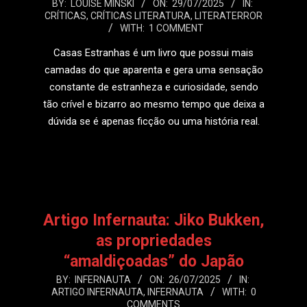
2025-
BY:
LOUISE MINSKI
ON:
29/07/2025
IN:
CRÍTICAS
,
CRÍTICAS LITERATURA
,
LITERATERROR
07-
WITH:
1 COMMENT
29
Casas Estranhas é um livro que possui mais
camadas do que aparenta e gera uma sensação
constante de estranheza e curiosidade, sendo
tão crível e bizarro ao mesmo tempo que deixa a
dúvida se é apenas ficção ou uma história real.
LEIA MAIS
Artigo Infernauta: Jiko Bukken,
as propriedades
“amaldiçoadas” do Japão
2025-
BY:
INFERNAUTA
ON:
26/07/2025
IN:
ARTIGO INFERNAUTA
,
INFERNAUTA
WITH:
0
07-
COMMENTS