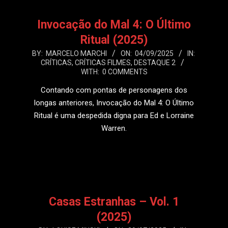
Invocação do Mal 4: O Último
Ritual (2025)
2025-
BY:
MARCELO MARCHI
ON:
04/09/2025
IN:
CRÍTICAS
,
CRÍTICAS FILMES
,
DESTAQUE 2
09-
WITH:
0 COMMENTS
04
Contando com pontas de personagens dos
longas anteriores, Invocação do Mal 4: O Último
Ritual é uma despedida digna para Ed e Lorraine
Warren.
LEIA MAIS
Casas Estranhas – Vol. 1
(2025)