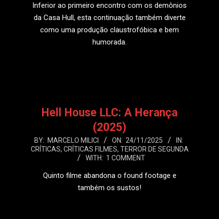
Inferior ao primeiro encontro com os demônios
da Casa Hull, esta continuação também diverte
como uma produção claustrofóbica e bem
humorada.
LEIA MAIS
Hell House LLC: A Herança
(2025)
2025-
BY:
MARCELO MILICI
ON:
24/11/2025
IN:
CRÍTICAS
,
CRÍTICAS FILMES
,
TERROR DE SEGUNDA
11-
WITH:
1 COMMENT
24
Quinto filme abandona o found footage e
também os sustos!
LEIA MAIS