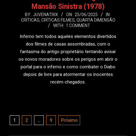
Mansão Sinistra (1978)
2025-
BY:
JUVENATRIX
ON:
25/06/2025
IN:
CRÍTICAS
,
CRÍTICAS FILMES
,
QUARTA DIMENSÃO
06-
WITH:
1 COMMENT
25
Inferno tem todos aqueles elementos divertidos
dos filmes de casas assombradas, com o
fantasma do antigo proprietário tentando avisar
os novos moradores sobre os perigos em abrir o
portal para o inferno e como combater o Diabo
depois de livre para atormentar os inocentes
recém-chegados.
LEIA MAIS
Paginação
1
2
…
9
Próximo
de