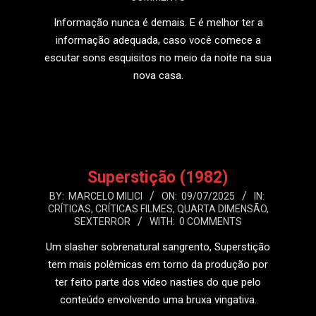
26
Informação nunca é demais. E é melhor ter a
informação adequada, caso você comece a
escutar sons esquisitos no meio da noite na sua
nova casa.
LEIA MAIS
Superstição (1982)
2025-
BY:
MARCELO MILICI
ON:
09/07/2025
IN:
CRÍTICAS
,
CRÍTICAS FILMES
,
QUARTA DIMENSÃO
,
07-
SEXTERROR
WITH:
0 COMMENTS
09
Um slasher sobrenatural sangrento, Superstição
tem mais polêmicas em torno da produção por
ter feito parte dos video nasties do que pelo
conteúdo envolvendo uma bruxa vingativa.