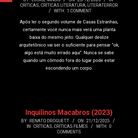
CRÍTICAS
,
CRÍTICAS LITERATURA
,
LITERATERROR
12-
WITH:
1 COMMENT
23
Após ler o segundo volume de Casas Estranhas,
certamente você nunca mais verá uma planta
baixa do mesmo jeito. Qualquer deslize
arquitetônico vai ser o suficiente para pensar “ok,
algo está muito errado aqui”. Nunca se sabe
quando um cômodo fora do lugar pode estar
escondendo um corpo.
LEIA MAIS
Inquilinos Macabros (2023)
2025-
BY:
RENATO DROGUETT
ON:
21/12/2025
IN:
CRÍTICAS
,
CRÍTICAS FILMES
WITH:
0
12-
COMMENTS
21