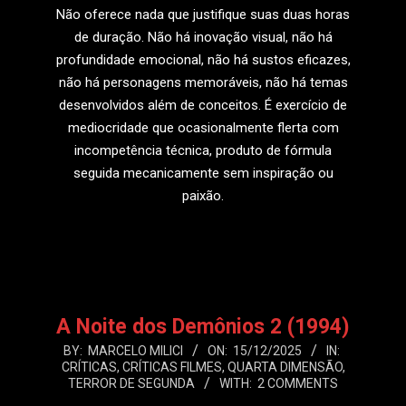
Não oferece nada que justifique suas duas horas
de duração. Não há inovação visual, não há
profundidade emocional, não há sustos eficazes,
não há personagens memoráveis, não há temas
desenvolvidos além de conceitos. É exercício de
mediocridade que ocasionalmente flerta com
incompetência técnica, produto de fórmula
seguida mecanicamente sem inspiração ou
paixão.
LEIA MAIS
A Noite dos Demônios 2 (1994)
2025-
BY:
MARCELO MILICI
ON:
15/12/2025
IN:
CRÍTICAS
,
CRÍTICAS FILMES
,
QUARTA DIMENSÃO
,
12-
TERROR DE SEGUNDA
WITH:
2 COMMENTS
15