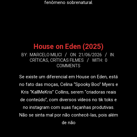
fenômeno sobrenatural.
LEIA MAIS
House on Eden (2025)
2026-
BY:
MARCELO MILICI
ON:
21/06/2026
IN:
CRÍTICAS
,
CRÍTICAS FILMES
WITH:
0
06-
COMMENTS
21
Se existe um diferencial em House on Eden, está
no fato das moças, Celina “Spooky Boo” Myers e
Kris “KallMeKris” Collins, serem “criadoras reais
de conteúdo“, com diversos vídeos no tik toks e
no instagram com suas façanhas produtivas.
Não se sinta mal por não conhecê-las, pois além
de não
LEIA MAIS