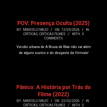
POV: Presença Oculta (2025)
2026-
BY:
MARCELO MILICI
ON:
12/03/2026
IN:
CRÍTICAS
,
CRÍTICAS FILMES
WITH:
0
03-
COMMENTS
12
Versão urbana de A Bruxa de Blair não vai além
de alguns sustos e do desgaste da fórmula!
LEIA MAIS
Pânico: A História por Trás do
Filme (2022)
2026-
BY:
MARCELO MILICI
ON:
22/02/2026
IN:
CRÍTICAS
,
CRÍTICAS FILMES
WITH:
0
02-