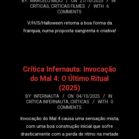
2025-
BY:
MARCELO MILICI
ON:
27/10/2025
IN:
CRÍTICAS
,
CRÍTICAS FILMES
WITH:
6
10-
COMMENTS
27
V/H/S/Halloween retoma a boa forma da
franquia, numa proposta sangrenta e criativa!
LEIA MAIS
Crítica Infernauta: Invocação
do Mal 4: O Último Ritual
(2025)
2025-
BY:
INFERNAUTA
ON:
04/10/2025
IN:
CRÍTICA INFERNAUTA
,
CRÍTICAS
WITH:
0
10-
COMMENTS
04
Invocação do Mal 4 causa uma sensação mista,
com uma boa construção inicial que sofre
drasticamente com a perda de ritmo na metade