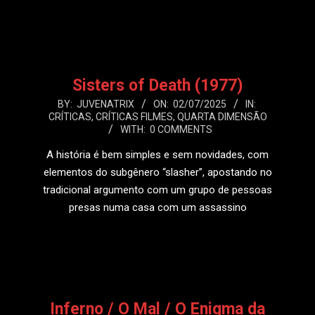
LEIA MAIS
Sisters of Death (1977)
2025-
BY:
JUVENATRIX
ON:
02/07/2025
IN:
CRÍTICAS
,
CRÍTICAS FILMES
,
QUARTA DIMENSÃO
07-
WITH:
0 COMMENTS
02
A história é bem simples e sem novidades, com
elementos do subgênero “slasher”, apostando no
tradicional argumento com um grupo de pessoas
presas numa casa com um assassino
LEIA MAIS
Inferno / O Mal / O Enigma da