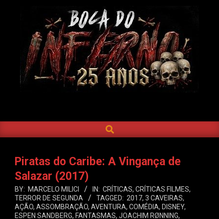
Skip
to
content
BOCA
DO
SEARCH
Primary
INFERNO
Navigation
Menu
Piratas do Caribe: A Vingança de
Salazar (2017)
BY:
MARCELO MILICI
IN:
CRÍTICAS
,
CRÍTICAS FILMES
,
TERROR DE SEGUNDA
TAGGED:
2017
,
3 CAVEIRAS
,
AÇÃO
,
ASSOMBRAÇÃO
,
AVENTURA
,
COMÉDIA
,
DISNEY
,
ESPEN SANDBERG
,
FANTASMAS
,
JOACHIM RØNNING
,