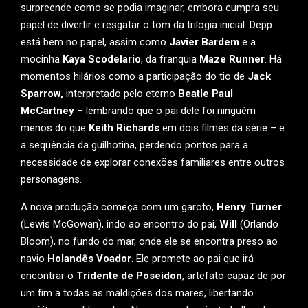
surpreende como se podia imaginar, embora cumpra seu
papel de divertir e resgatar o tom da trilogia inicial. Depp
está bem no papel, assim como
Javier Bardem
e a
mocinha
Kaya Scodelario
, da franquia
Maze Runner
. Há
momentos hilários como a participação do tio de
Jack
Sparrow,
interpretado pelo eterno
Beatle Paul
McCartney
– lembrando que o pai dele foi ninguém
menos do que
Keith Richards
em dois filmes da série – e
a sequência da guilhotina, perdendo pontos para a
necessidade de explorar conexões familiares entre outros
personagens.
A nova produção começa com um garoto,
Henry Turner
(Lewis McGowan), indo ao encontro do pai,
Will
(Orlando
Bloom), no fundo do mar, onde ele se encontra preso ao
navio
Holandês Voador
. Ele promete ao pai que irá
encontrar o
Tridente de Poseidon
, artefato capaz de por
um fim a todas as maldições dos mares, libertando