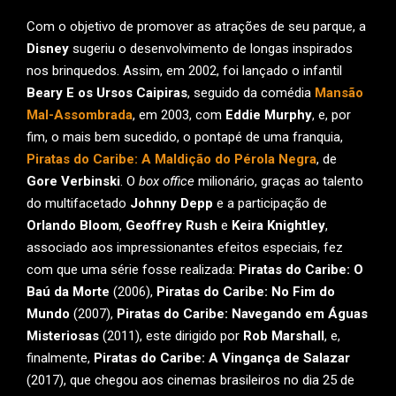
Com o objetivo de promover as atrações de seu parque, a
Disney
sugeriu o desenvolvimento de longas inspirados
nos brinquedos. Assim, em 2002, foi lançado o infantil
Beary E os Ursos Caipiras
, seguido da comédia
Mansão
Mal-Assombrada
, em 2003, com
Eddie Murphy
, e, por
fim, o mais bem sucedido, o pontapé de uma franquia,
Piratas do Caribe: A Maldição do Pérola Negra
, de
Gore Verbinski
. O
box office
milionário, graças ao talento
do multifacetado
Johnny Depp
e a participação de
Orlando Bloom
,
Geoffrey Rush
e
Keira Knightley
,
associado aos impressionantes efeitos especiais, fez
com que uma série fosse realizada:
Piratas do Caribe: O
Baú da Morte
(2006),
Piratas do Caribe: No Fim do
Mundo
(2007),
Piratas do Caribe: Navegando em Águas
Misteriosas
(2011), este dirigido por
Rob Marshall
, e,
finalmente,
Piratas do Caribe: A Vingança de Salazar
(2017), que chegou aos cinemas brasileiros no dia 25 de