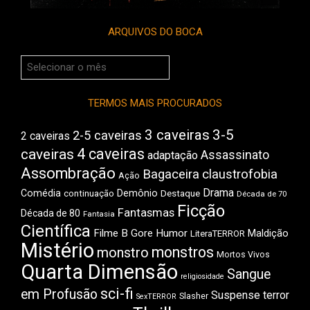
ARQUIVOS DO BOCA
Arquivos
do
Boca
TERMOS MAIS PROCURADOS
3 caveiras
3-5
2-5 caveiras
2 caveiras
4 caveiras
caveiras
Assassinato
adaptação
Assombração
Bagaceira
claustrofobia
Ação
Drama
Comédia
Demônio
Destaque
continuação
Década de 70
Ficção
Fantasmas
Década de 80
Fantasia
Científica
Filme B
Gore
Humor
Maldição
LiteraTERROR
Mistério
monstros
monstro
Mortos Vivos
Quarta Dimensão
Sangue
religiosidade
sci-fi
em Profusão
Suspense
terror
Slasher
SexTERROR