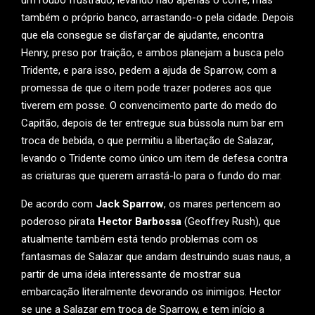
um roubo frustrado, levando não apenas o cofre, mas
também o próprio banco, arrastando-o pela cidade. Depois
que ela consegue se disfarçar de ajudante, encontra
Henry, preso por traição, e ambos planejam a busca pelo
Tridente, e para isso, pedem a ajuda de Sparrow, com a
promessa de que o item pode trazer poderes aos que
tiverem em posse. O convencimento parte do medo do
Capitão, depois de ter entregue sua bússola num bar em
troca de bebida, o que permitiu a libertação de Salazar,
levando o Tridente como único um item de defesa contra
as criaturas que querem arrastá-lo para o fundo do mar.
De acordo com
Jack Sparrow
, os mares pertencem ao
poderoso pirata
Hector Barbossa
(Geoffrey Rush), que
atualmente também está tendo problemas com os
fantasmas de Salazar que andam destruindo suas naus, a
partir de uma ideia interessante de mostrar sua
embarcação literalmente devorando os inimigos. Hector
se une a Salazar em troca de Sparrow, e tem início a