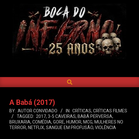
Skip
to
content
BOCA
DO
SEARCH
Primary
INFERNO
Navigation
Menu
A Babá (2017)
BY:
AUTOR CONVIDADO
IN:
CRÍTICAS
,
CRÍTICAS FILMES
TAGGED:
2017
,
3-5 CAVEIRAS
,
BABÁ PERVERSA
,
BRUXARIA
,
COMÉDIA
,
GORE
,
HUMOR
,
MCG
,
MULHERES NO
TERROR
,
NETFLIX
,
SANGUE EM PROFUSÃO
,
VIOLÊNCIA