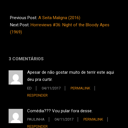
2017-
11-
Previous Post:
A Seita Maligna (2016)
04
Next Post:
Horreviews #36: Night of the Bloody Apes
(1969)
3 COMENTÁRIOS
Apesar de não gostar muito de terrir este aqui
deu pra curtir.
ED
04/11/2017
PERMALINK
RESPONDER
Comédia??? Vou pular fora desse.
PAULINHA
04/11/2017
PERMALINK
RESPONDER