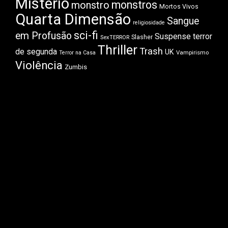
Mistério
monstros
monstro
Mortos Vivos
Quarta Dimensão
Sangue
religiosidade
sci-fi
em Profusão
Suspense
terror
Slasher
SexTERROR
Thriller
Trash
de segunda
UK
Vampirismo
Terror na Casa
Violência
Zumbis