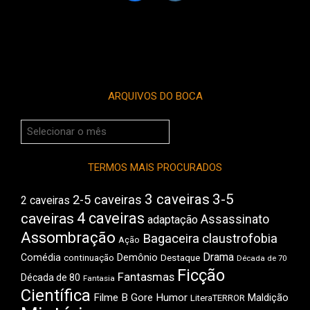
ARQUIVOS DO BOCA
Arquivos
do
Boca
TERMOS MAIS PROCURADOS
3 caveiras
3-5
2-5 caveiras
2 caveiras
4 caveiras
caveiras
Assassinato
adaptação
Assombração
Bagaceira
claustrofobia
Ação
Drama
Comédia
Demônio
Destaque
continuação
Década de 70
Ficção
Fantasmas
Década de 80
Fantasia
Científica
Filme B
Gore
Humor
Maldição
LiteraTERROR