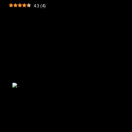
4.3
(
4
)