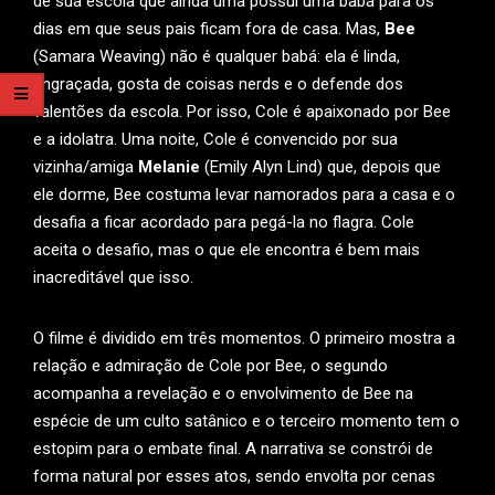
de sua escola que ainda uma possui uma babá para os
dias em que seus pais ficam fora de casa. Mas,
Bee
(Samara Weaving) não é qualquer babá: ela é linda,
engraçada, gosta de coisas nerds e o defende dos
valentões da escola. Por isso, Cole é apaixonado por Bee
e a idolatra. Uma noite, Cole é convencido por sua
vizinha/amiga
Melanie
(Emily Alyn Lind) que, depois que
ele dorme, Bee costuma levar namorados para a casa e o
desafia a ficar acordado para pegá-la no flagra. Cole
aceita o desafio, mas o que ele encontra é bem mais
inacreditável que isso.
O filme é dividido em três momentos. O primeiro mostra a
relação e admiração de Cole por Bee, o segundo
acompanha a revelação e o envolvimento de Bee na
espécie de um culto satânico e o terceiro momento tem o
estopim para o embate final. A narrativa se constrói de
forma natural por esses atos, sendo envolta por cenas