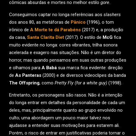
cômicas absurdas e mortes no melhor estilo
gore
.
Conseguimos captar no longa referências aos
slashers
dos anos 80, as metáforas de
Pânico
(1996), o tom
irônico de
A Morte te dá Parabéns
(2017) e, a produção
da casa,
Santa Clarita Diet
(2017). O estilo de
McG
fica
muito evidente no longa: cores vibrantes, trilha sonora
acelerada e exagero nas situações. Não é um diretor do
horror, mas quando pensamos em suas outras produções
e olhamos para
A Babá
sua marca fica evidente: direção
de
As Panteras
(2000) e de diversos videoclipes da banda
The Offspring
, como
Pretty Fly (for a white guy)
(1998).
Entretanto, os personagens são rasos. Não é a intenção
do longa entrar em detalhes da personalidade de cada um
deles, mas, principalmente quanto ao grupo envolvido no
culto; uma abordagem um pouco maior talvez nos
ajudasse a entender suas motivações para estarem ali.
Porém, o risco de entrar em justificativas poderia tornar o