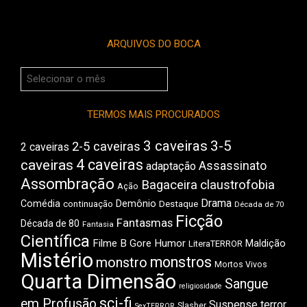
ARQUIVOS DO BOCA
Arquivos
do
Boca
TERMOS MAIS PROCURADOS
3 caveiras
3-5
2-5 caveiras
2 caveiras
4 caveiras
caveiras
Assassinato
adaptação
Assombração
Bagaceira
claustrofobia
Ação
Drama
Comédia
Demônio
Destaque
continuação
Década de 70
Ficção
Fantasmas
Década de 80
Fantasia
Científica
Filme B
Gore
Humor
Maldição
LiteraTERROR
Mistério
monstros
monstro
Mortos Vivos
Quarta Dimensão
Sangue
religiosidade
sci-fi
em Profusão
Suspense
terror
Slasher
SexTERROR