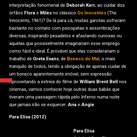
interpretação fenomenal de
Deborah Kerr
, ao cuidar dos
órfãos
Flora
e
Miles
no clássico
Os Inocentes
(The
Innocents, 1961)? De lá para cá, muitas garotas sofreram
bastante no contato com psicopatas e assombrações
diversas, inspirando pesadelos e afastando curiosas ou
aquelas que possivelmente imaginariam esse emprego
como fácil e ideal. É provável que elas considerariam o
trabalho de
Greta Evans
, de
Boneco do Mal
, o mais
tranquilo de todos, tendo a obrigação de apenas cuidar de
um boneco aparentemente imóvel, sem expressão.
Aproveitando a estreia do filme de
William Brent Bell
nos
cinemas, vamos conhecer hoje outras duas babás que
tiveram uma passagem rápida pelo Inferno numa noite
que jamais irão se esquecer:
Ana
e
Angie
.
Para Elisa (2012)
Para Elisa