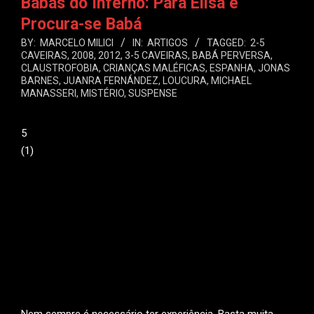
Babás do Inferno: Para Elisa e
Procura-se Babá
BY:
MARCELO MILICI
IN:
ARTIGOS
TAGGED:
2-5
CAVEIRAS
,
2008
,
2012
,
3-5 CAVEIRAS
,
BABÁ PERVERSA
,
CLAUSTROFOBIA
,
CRIANÇAS MALÉFICAS
,
ESPANHA
,
JONAS
BARNES
,
JUANRA FERNÁNDEZ
,
LOUCURA
,
MICHAEL
MANASSERI
,
MISTÉRIO
,
SUSPENSE
5
(
1
)
Nem sempre é necessário ter experiência. Basta muita