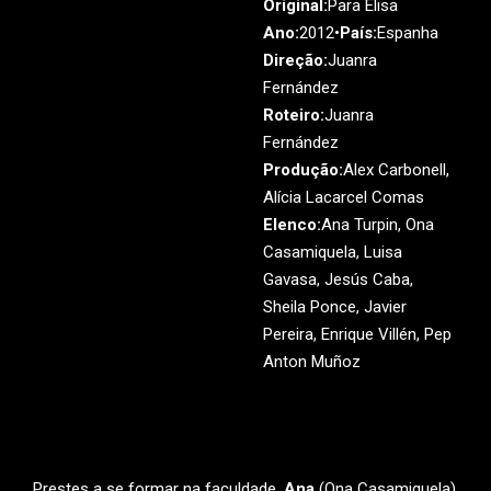
Original:
Para Elisa
Ano:
2012•
País:
Espanha
Direção:
Juanra
Fernández
Roteiro:
Juanra
Fernández
Produção:
Alex Carbonell,
Alícia Lacarcel Comas
Elenco:
Ana Turpin, Ona
Casamiquela, Luisa
Gavasa, Jesús Caba,
Sheila Ponce, Javier
Pereira, Enrique Villén, Pep
Anton Muñoz
Prestes a se formar na faculdade,
Ana
(Ona Casamiquela)