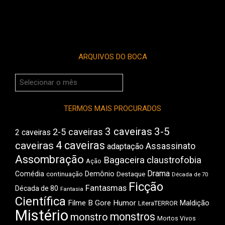
ARQUIVOS DO BOCA
Arquivos
do
Boca
TERMOS MAIS PROCURADOS
3 caveiras
3-5
2-5 caveiras
2 caveiras
4 caveiras
caveiras
Assassinato
adaptação
Assombração
Bagaceira
claustrofobia
Ação
Drama
Comédia
Demônio
Destaque
continuação
Década de 70
Ficção
Fantasmas
Década de 80
Fantasia
Científica
Filme B
Gore
Humor
Maldição
LiteraTERROR
Mistério
monstros
monstro
Mortos Vivos