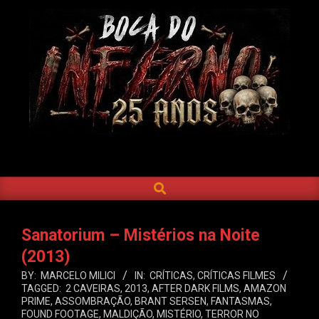
Skip
to
content
BOCA
DO
SEARCH
Primary
INFERNO
Navigation
Menu
Sanatorium – Mistérios na Noite
(2013)
BY:
MARCELO MILICI
IN:
CRÍTICAS
,
CRÍTICAS FILMES
TAGGED:
2 CAVEIRAS
,
2013
,
AFTER DARK FILMS
,
AMAZON
PRIME
,
ASSOMBRAÇÃO
,
BRANT SERSEN
,
FANTASMAS
,
FOUND FOOTAGE
,
MALDIÇÃO
,
MISTÉRIO
,
TERROR NO