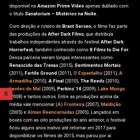
disponível na
Amazon Prime Vídeo
apenas dublado com
o título
Sanatorium – Mistérios na Noite
.
Com direção e roteiro de
Brant Sersen
, o filme faz parte
das produções da
After Dark Films
, que distribuía
trabalhos independentes através do festival
After Dark
Horrorfest
, também conhecido como
8 Films to Die For
.
Dessa parceria vieram longas interessantes como
Renascido das Trevas
(2015),
Sentimentos Mortais
(2011),
Fertile Ground
(2011),
O Espantalho
(2011),
A
Armadilha
(2010),
A Final
(2010),
The Reeds
(2010),
Lentes do Mal
(2009),
Perkins´14
(2009),
Lake Mungo
(2008) e tantos outros. Entre as produções acima da
média vale mencionar
(A) Fronteira
(2007),
Maldição
(2005) e
Almas Reencarnadas
(2005). Lançados em
boxes com as oito produções do ano anterior, o festival
ficou alguns anos inativo até retornar em 2017 para
disponibilizar os filmes de 2015, mas parou por aí.