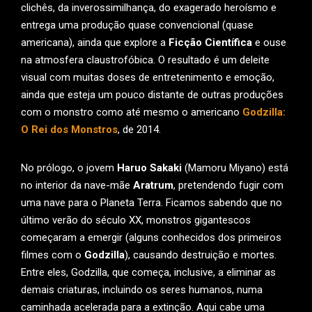
clichês, da inverossimilhança, do exagerado heroísmo e
entrega uma produção quase convencional (quase
americana), ainda que explore a
Ficção Científica
e ouse
na atmosfera claustrofóbica. O resultado é um deleite
visual com muitas doses de entretenimento e emoção,
ainda que esteja um pouco distante de outras produções
com o monstro como até mesmo o americano
Godzilla:
O Rei dos Monstros
, de 2014.
No prólogo, o jovem
Haruo Sakaki
(Mamoru Miyano) está
no interior da nave-mãe
Aratrum
, pretendendo fugir com
uma nave para o Planeta Terra. Ficamos sabendo que no
último verão do século XX, monstros gigantescos
começaram a emergir (alguns conhecidos dos primeiros
filmes com o
Godzilla
), causando destruição e mortes.
Entre eles, Godzilla, que começa, inclusive, a eliminar as
demais criaturas, incluindo os seres humanos, numa
caminhada acelerada para a extinção. Aqui cabe uma