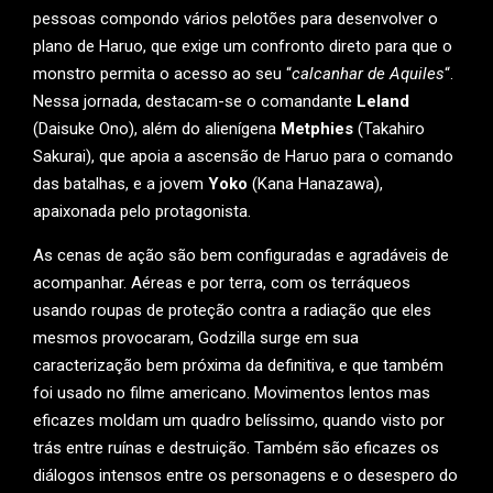
pessoas compondo vários pelotões para desenvolver o
plano de Haruo, que exige um confronto direto para que o
monstro permita o acesso ao seu “
calcanhar de Aquiles
“.
Nessa jornada, destacam-se o comandante
Leland
(Daisuke Ono), além do alienígena
Metphies
(Takahiro
Sakurai), que apoia a ascensão de Haruo para o comando
das batalhas, e a jovem
Yoko
(Kana Hanazawa),
apaixonada pelo protagonista.
As cenas de ação são bem configuradas e agradáveis de
acompanhar. Aéreas e por terra, com os terráqueos
usando roupas de proteção contra a radiação que eles
mesmos provocaram, Godzilla surge em sua
caracterização bem próxima da definitiva, e que também
foi usado no filme americano. Movimentos lentos mas
eficazes moldam um quadro belíssimo, quando visto por
trás entre ruínas e destruição. Também são eficazes os
diálogos intensos entre os personagens e o desespero do