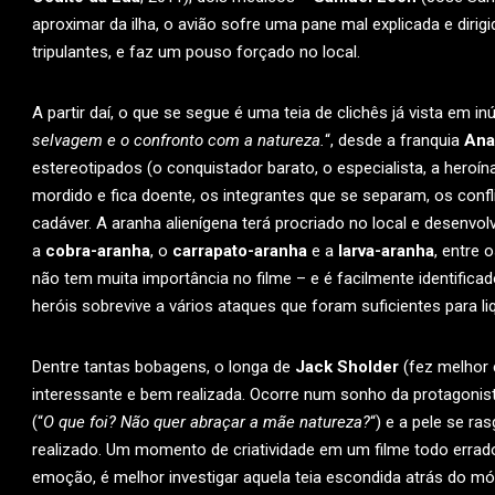
aproximar da ilha, o avião sofre uma pane mal explicada e diri
tripulantes, e faz um pouso forçado no local.
A partir daí, o que se segue é uma teia de clichês já vista em i
selvagem e o confronto com a natureza.
“, desde a franquia
Ana
estereotipados (o conquistador barato, o especialista, a hero
mordido e fica doente, os integrantes que se separam, os confl
cadáver. A aranha alienígena terá procriado no local e desenvo
a
cobra-aranha
, o
carrapato-aranha
e a
larva-aranha
, entre 
não tem muita importância no filme – e é facilmente identific
heróis sobrevive a vários ataques que foram suficientes para li
Dentre tantas bobagens, o longa de
Jack Sholder
(fez melhor
interessante e bem realizada. Ocorre num sonho da protagonist
(“
O que foi? Não quer abraçar a mãe natureza?
“) e a pele se r
realizado. Um momento de criatividade em um filme todo errado 
emoção, é melhor investigar aquela teia escondida atrás do móv