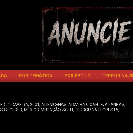
ADA
POR TEMÁTICA
POR ESTILO
TERROR NA 
ED:
1 CAVEIRA
,
2001
,
ALIENÍGENAS
,
ARANHA GIGANTE
,
ARANHAS
,
CK SHOLDER
,
MÉXICO
,
MUTAÇÃO
,
SCI-FI
,
TERROR NA FLORESTA
,