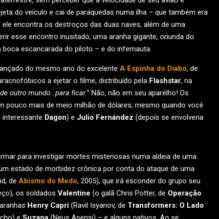
raterrestre, sem perceber que a velocidade de seu avião é
ejeta do veículo e cai de paraquedas numa ilha – que também era
m, ele encontra os destroços das duas naves, além de uma
erir esse encontro inusitado, uma aranha gigante, oriunda do
 a boca escancarada do piloto – e do infernauta.
 lançado do mesmo ano do excelente
A Espinha do Diabo
, de
aracnofóbicos a ejetar o filme, distribuído pela
Flashstar
, na
 de outro mundo…para ficar.
” Não, não em seu aparelho! Os
 em pouco mais de meio milhão de dólares, mesmo quando você
 interessante
Dagon
) e
Julio Fernández
(depois se envolveria
ormar para investigar mortes misteriosas numa aldeia de uma
num estado de morbidez crônica por conta do ataque de uma
id, de
Abismo do Medo
, 2005), que irá esconder do grupo seu
meço), os soldados
Valentine
(o galã Chris Potter, de
Operação
 aranhas
Henry Capri
(Ravil Isyanov, de
Transformers: O Lado
cho) e
Suzana
(Neus Asensi) – e alguns nativos. Ao se