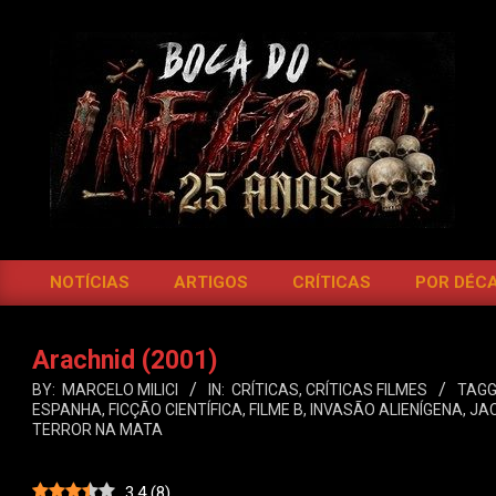
Skip
to
content
BOCA
DO
NOTÍCIAS
ARTIGOS
CRÍTICAS
POR DÉC
Primary
INFERNO
Navigation
Menu
Arachnid (2001)
BY:
MARCELO MILICI
IN:
CRÍTICAS
,
CRÍTICAS FILMES
TAGG
ESPANHA
,
FICÇÃO CIENTÍFICA
,
FILME B
,
INVASÃO ALIENÍGENA
,
JA
TERROR NA MATA
3.4
(
8
)