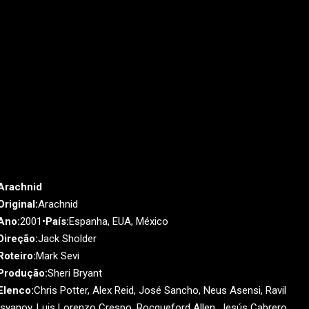
Arachnid
Original:
Arachnid
Ano:
2001•
País:
Espanha, EUA, México
Direção:
Jack Sholder
Roteiro:
Mark Sevi
Produção:
Sheri Bryant
Elenco:
Chris Potter, Alex Reid, José Sancho, Neus Asensi, Ravil
Isyanov, Luis Lorenzo Crespo, Rocqueford Allen, Jesús Cabrero,