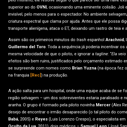
pelo mistério, ele resolve seguir o que parece ser uma nave ext
superior ao do
OVNI
, ocasionando uma eminente colisão. Joli 
invisível, pelo menos para o espectador. No ambiente selvage
criatura espectral que clama por ajuda. Antes que ele possa dig
transporte alienígena, ataca o ET, deixando um rastro de teia e
Assim são os primeiros minutos do
trash
espanhol
Arachnid
,
Guillermo del Toro
. Toda a sequência já poderia incentivar os 
mesma velocidade de que o piloto, e ignorar a
tagline
: “
Ela veio
efeitos são bem ruins, justificados pelo orçamento estimado
se surpreende com nomes como
Brian Yuzna
(na época fez o
na franquia
[Rec]
) na produção.
A ação salta para um hospital, onde uma equipe acaba de se f
região selvagem – um dos sobreviventes estaria paralisado e 
aranha. O grupo é formado pela piloto novinha
Mercer
(Alex Re
desejo de encontrar o irmão desaparecido (o tal piloto do co
Babá
, 2005) e
Reyes
(Luis Lorenzo Crespo), o especialista em
Oculto da Lua
, 2011), dois médicos –
Samuel Leon
(José San