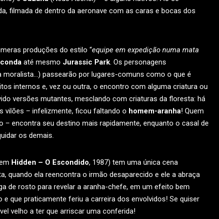
gida, filmada de dentro da aeronave com as caras e bocas dos
númeras produções do estilo “
equipe em expedição numa mata
conda
até mesmo
Jurassic Park
. Os personagens
ína moralista…) passearão por lugares-comuns como o que é
itos internos e, vez ou outra, o encontro com alguma criatura ou
lvido versões mutantes, mesclando com criaturas da floresta: há
os vilões – infelizmente, ficou faltando o
homem-aranha
! Quem
ado – encontra seu destino mais rapidamente, enquanto o casal de
quidar os demais.
 em
Hidden – O Escondido
, 1987) tem uma única cena
a, quando ela reencontra o irmão desaparecido e ele a abraça
asga de rosto para revelar a aranha-chefe, em um efeito bem
e que praticamente feriu a carreira dos envolvidos! Se quiser
el velho a ter que arriscar uma conferida!