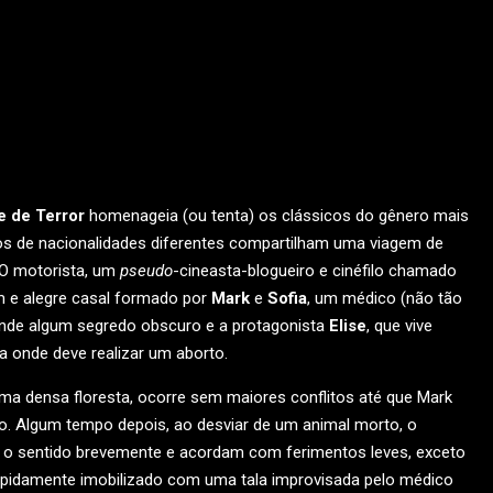
e de Terror
homenageia (ou tenta) os clássicos do gênero mais
os de nacionalidades diferentes compartilham uma viagem de
 O motorista, um
pseudo
-cineasta-blogueiro e cinéfilo chamado
m e alegre casal formado por
Mark
e
Sofia
, um médico (não tão
onde algum segredo obscuro e a protagonista
Elise
, que vive
 onde deve realizar um aborto.
ma densa floresta, ocorre sem maiores conflitos até que Mark
zio. Algum tempo depois, ao desviar de um animal morto, o
o sentido brevemente e acordam com ferimentos leves, exceto
apidamente imobilizado com uma tala improvisada pelo médico