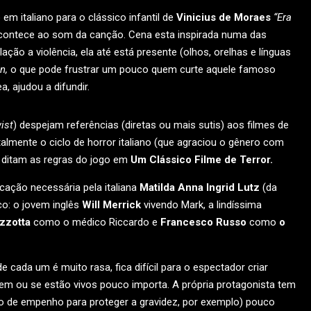
em italiano para o clássico infantil de
Vinicius de Moraes
“Era
acontece ao som da canção. Cena esta inspirada numa das
ação a violência, ela até está presente (olhos, orelhas e línguas
n,
o que pode frustrar um pouco quem curte aquele famoso
, ajudou a difundir.
wist
) despejam referências (diretas ou mais sutis) aos filmes de
lmente o ciclo de horror italiano (que agraciou o gênero com
 ditam as regras do jogo em
Um Clássico Filme de Terror.
cação necessária pela italiana
Matilda Anna Ingrid Lutz
(da
co: o jovem inglês
Will Merrick
vivendo Mark, a lindíssima
zzotta
como o médico Riccardo e
Francesco Russo
como
o
cada um é muito rasa, fica difícil para o espectador criar
rem ou se estão vivos pouco importa. A própria protagonista tem
ipo de empenho para proteger a gravidez, por exemplo) pouco