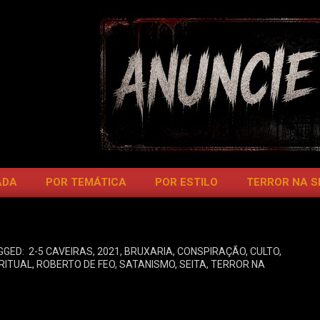
ADA
POR TEMÁTICA
POR ESTILO
TERROR NA 
GGED:
2-5 CAVEIRAS
,
2021
,
BRUXARIA
,
CONSPIRAÇÃO
,
CULTO
,
RITUAL
,
ROBERTO DE FEO
,
SATANISMO
,
SEITA
,
TERROR NA