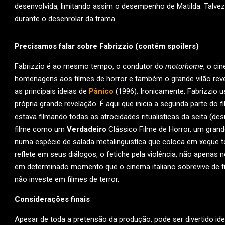
desenvolvida, limitando assim o desempenho de Matilda. Talvez 
durante o desenrolar da trama.
Precisamos falar sobre Fabrizzio (contém spoilers)
Fabrizzio é ao mesmo tempo, o condutor do
motorhome
, o ci
homenagens aos filmes de horror e também o grande vilão reve
as principais ideias de
Pânico
(1996). Ironicamente, Fabrizzio
própria grande revelação. É aqui que inicia a segunda parte do
estava filmando todas as atrocidades ritualisticas da seita (d
filme como um
Verdadeiro
Clássico Filme de Horror, um gran
numa espécie de salada metalinguistíca que coloca em xeque t
reflete em seus diálogos, o fetiche pela violência, não apenas 
em determinado momento que o cinema italiano sobrevive de 
não investe em filmes de terror.
Considerações finais
Apesar de toda a pretensão da produção, pode ser divertido id