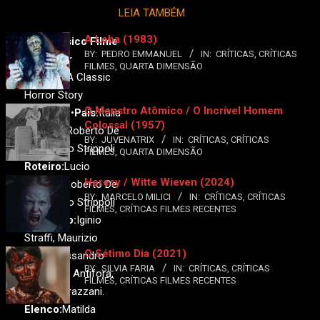
LEIA TAMBÉM
A Loba (1983)
Um Clássico Filme
BY:
PEDRO EMMANUEL
IN:
CRÍTICAS
,
CRÍTICAS
de Terror
FILMES
,
QUARTA DIMENSÃO
Original:
A Classic
Horror Story
O Monstro Atômico / O Incrível Homem
Ano:
2021•
País:
Itália
Colossal (1957)
Direção:
Roberto De
BY:
JUVENATRIX
IN:
CRÍTICAS
,
CRÍTICAS
Feo, Paolo Strippoli
FILMES
,
QUARTA DIMENSÃO
Roteiro:
Lucio
Heresy / Witte Wieven (2024)
Besana, Roberto De
BY:
MARCELO MILICI
IN:
CRÍTICAS
,
CRÍTICAS
Feo, Paolo Strippoli
FILMES
,
CRÍTICAS FILMES RECENTES
Produção:
Iginio
Straffi, Maurizio
O Sétimo Dia (2021)
Totti, Alessandro
BY:
SILVIA FARIA
IN:
CRÍTICAS
,
CRÍTICAS
Usai, Gaia Antifora,
FILMES
,
CRÍTICAS FILMES RECENTES
Andrea Grazzani.
Elenco:
Matilda