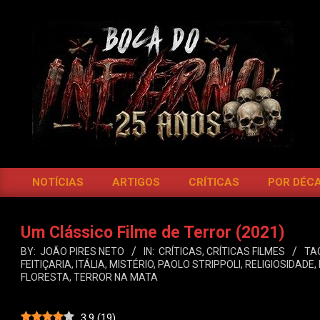
Skip
to
content
BOCA
DO
NOTÍCIAS
ARTIGOS
CRÍTICAS
POR DÉC
Primary
INFERNO
Navigation
Menu
Um Clássico Filme de Terror (2021)
BY:
JOÃO PIRES NETO
IN:
CRÍTICAS
,
CRÍTICAS FILMES
TA
FEITIÇARIA
,
ITÁLIA
,
MISTÉRIO
,
PAOLO STRIPPOLI
,
RELIGIOSIDADE
,
FLORESTA
,
TERROR NA MATA
3.9
(
19
)