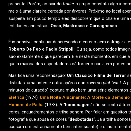
presente. Porém, ao sair do
trailer
o grupo constata algo incom
meio à uma clareira cercada por árvores. Próximo ao local ap
suspeita. Em pouco tempo eles descobrem que o chalé é uma esp
entidades ancestrais:
Osso
,
Mastrosso
e
Carcagnosso
.
É impossível continuar descrevendo o enredo sem estragar a ex
Roberto De Feo
e
Paolo Stripolli
. Ou seja, como todos imag
são exatamente o que parecem. E é neste momento, em que a pr
que a maioria dos espectadores irá torcer o nariz, em partes p
Mas fica uma recomendação:
Um Clássico Filme de Terror
se
distintas: uma antes e outra após o controverso
plot twist
. A p
minutos de duração) costura muito bem uma série elementos 
Elétrica
(1974),
Uma Noite Alucinante: A Morte do Demônio
Homem de Palha
(1973)
.
A “
homenagem
” não se limita à tra
cores, enquadramentos e trilha sonora. Por falar em quesitos téc
fotografia que abusa de cores “
desbotadas
”. Já a trilha sono
causam um estranhamento bem interessante) e o instrument