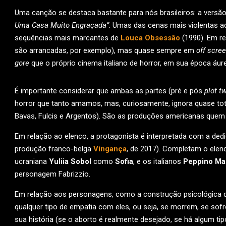
Uma canção se destaca bastante para nós brasileiros: a versão 
Uma Casa Muito Engraçada”
. Umas das cenas mais violentas 
sequências mais marcantes de
Louca Obsessão
(1990). Em rel
são arrancadas, por exemplo), mas quase sempre em
off scree
gore
que o próprio cinema italiano de horror, em sua época áurea
É importante considerar que ambas as partes (pré e pós
plot t
horror que tanto amamos, mas, curiosamente, ignora quase tota
Bavas, Fulcis e Argentos). São as produções americanas quem
Em relação ao elenco, a protagonista é interpretada com a dedi
produção franco-belga
Vingança
, de 2017). Completam o elen
ucraniana
Yuliia Sobol
como
Sofia
, e os italianos
Peppino Ma
personagem Fabrizzio.
Em relação aos personagens, como a construção psicológica de 
qualquer tipo de empatia com eles, ou seja, se morrem, se sof
sua história (se o aborto é realmente desejado, se há algum t