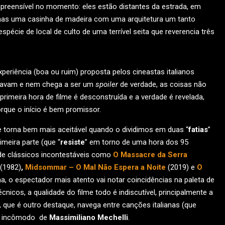
preensível no momento: eles estão distantes da estrada, em
enas uma casinha de madeira com uma arquitetura um tanto
écie de local de culto de uma terrível seita que reverencia três
periência (boa ou ruim) proposta pelos cineastas italianos
inavam e nem chega a ser um
spoiler
de verdade, as coisas não
imeira hora de filme é desconstruída e a verdade é revelada,
orque o início é bem promissor.
 torna bem mais aceitável quando o dividimos em duas “
fatias
”
rimeira parte (que “
resiste
” em torno de uma hora dos 95
de clássicos incontestáveis como
O Massacre da Serra
(1982)
,
Midsommar – O Mal Não Espera a Noite
(2019) e
O
ma, o espectador mais atento vai notar coincidências na paleta de
nicos, a qualidade do filme todo é indiscutível, principalmente a
ra, que é outro destaque, navega entre canções italianas (que
al incômodo de
Massimiliano Mechelli
.