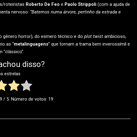
s/roteiristas
Roberto De Feo
e
Paolo Strippoli
(com a ajuda de
omenta nervoso:
“Batemos numa árvore, pertinho da estrada e
e o gênero horror), do esmero técnico e do
plot twist
ambicioso,
io as “
metalinguagens
” que tornam a trama bem inverossímil e
 “clássico”.
achou disso?
as estrelas
.9
/ 5. Número de votos:
19