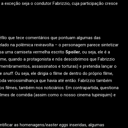
a exceção seja o condutor Fabrizzio, cuja participação cresce
néfilo que tece comentários que pontuam algumas das
lado na polêmica reviravolta – o personagem parece sintetizar
 usa uma camiseta vermelha escrito
Spoiler
, ou seja, ele é a
 filme, quando a protagonista e nós descobrimos que Fabrizzio
esmembramentos, assassinatos e torturas) e pretendia lançar o
de
snuff
. Ou seja, ele dirigia o filme de dentro do próprio filme,
oda verossimilhança que havia até então. Fabrízzio também
nos filmes, também nos noticiários. Em contrapartida, questiona
filmes de comédia (assim como o nosso cinema tupiniquim) e
entificar as homenagens/
easter eggs
inseridas, algumas