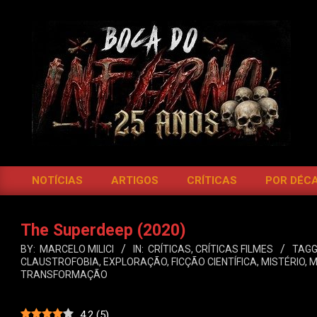
Skip
to
content
BOCA
DO
NOTÍCIAS
ARTIGOS
CRÍTICAS
POR DÉC
Primary
INFERNO
Navigation
Menu
The Superdeep (2020)
BY:
MARCELO MILICI
IN:
CRÍTICAS
,
CRÍTICAS FILMES
TAGG
CLAUSTROFOBIA
,
EXPLORAÇÃO
,
FICÇÃO CIENTÍFICA
,
MISTÉRIO
,
M
TRANSFORMAÇÃO
4.2
(
5
)