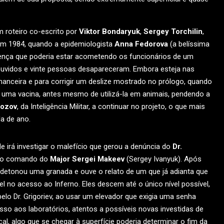
um roteiro co-escrito por
Viktor Bondaryuk
,
Sergey Torchilin
,
 em 1984, quando a epidemiologista
Anna Fedorova
(a belíssima
oença que poderia estar acometendo os funcionários de um
ouvidos e vinte pessoas desapareceram. Embora esteja nas
nceira e para corrigir um deslize mostrado no prólogo, quando
uma vacina, antes mesmo de utilizá-la em animais, pendendo a
rozov
, da Inteligência Militar, a continuar no projeto, o que mais
a de ano.
e irá investigar o malefício que gerou a denúncia do
Dr.
b o comando do
Major Sergei Makeev
(Sergey Ivanyuk). Após
detonou uma granada e ouve o relato de um que já adianta que
l no acesso ao Inferno. Eles descem até o único nível possível,
lo Dr. Grigoriev, ao usar um elevador que exigia uma senha
esso aos laboratórios, atentos a possíveis novas investidas de
l, algo que se chegar à superfície poderia determinar o fim da