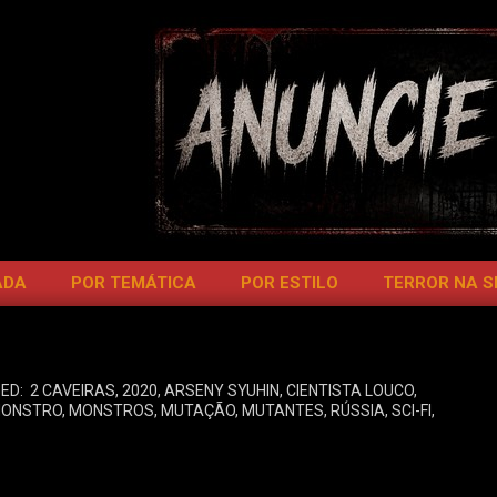
ADA
POR TEMÁTICA
POR ESTILO
TERROR NA 
ED:
2 CAVEIRAS
,
2020
,
ARSENY SYUHIN
,
CIENTISTA LOUCO
,
ONSTRO
,
MONSTROS
,
MUTAÇÃO
,
MUTANTES
,
RÚSSIA
,
SCI-FI
,