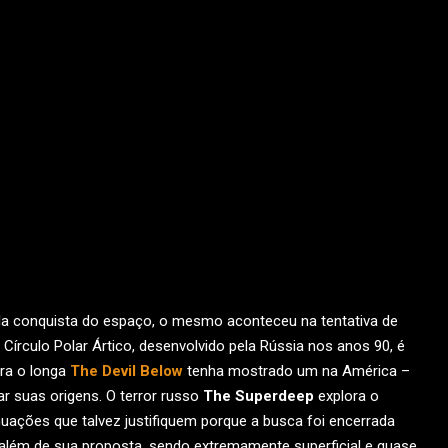
la conquista do espaço, o mesmo aconteceu na tentativa de
o Círculo Polar Ártico, desenvolvido pela Rússia nos anos 90, é
ora o longa
The Devil Below
tenha mostrado um na América –
r suas origens. O terror russo
The Superdeep
explora o
ações que talvez justifiquem porque a busca foi encerrada
além de sua proposta, sendo extremamente superficial e quase