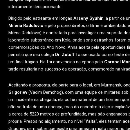
inteiramente decepcionante.
Dirigido pelo estreante em longas
Arseny Syuhin
, a partir de 
Milena Radulovic
e pelo próprio diretor, o filme é ambientado
Milena Radulovic) é contratada para investigar uma suposta d
laboratório subterrâneo em Kola, onde sons estranhos foram 
comemorações do Ano Novo, Anna aceita pela oportunidade fina
permitiu que seu colega
Dr. Zotoff
fosse usado como teste de 
um final trágico. Ela foi convencida na época pelo
Coronel Mo
tarde resultaria no sucesso da operação, comemorado na virad
Aceitando a proposta, ela parte para o local, em Murmansk, ond
Grigoriev
(Vadim Demchog), com uma equipe de militares so
um incidente na chegada, ela colhe material de um homem que 
não se trata de uma doença, mas do encontro a algo inexplicáve
a cerca de 5220 metros de profundidade, mas são enganados pe
própria. Presos no alojamento, no nível “
Yalta
“, eles tentam ac
Grigoriev, sem saber que existe uma ameaça muito maior no loca