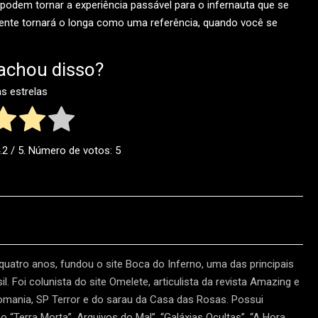
 podem tornar a experiência passável para o infernauta que se
mente tornará o longa como uma referência, quando você se
achou disso?
as estrelas
.2
/ 5. Número de votos:
5
 quatro anos, fundou o site Boca do Inferno, uma das principais
l. Foi colunista do site Omelete, articulista da revista Amazing e
tomania, SP Terror e do sarau da Casa das Rosas. Possui
“Terra Morta”, Arquivos do Mal”, “Galáxias Ocultas”, “A Hora