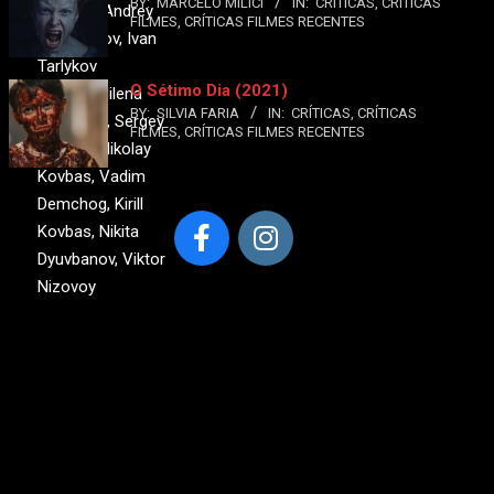
BY:
MARCELO MILICI
IN:
CRÍTICAS
,
CRÍTICAS
Lyakhov, Andrey
FILMES
,
CRÍTICAS FILMES RECENTES
Shishkanov, Ivan
Tarlykov
O Sétimo Dia (2021)
Elenco:
Milena
BY:
SILVIA FARIA
IN:
CRÍTICAS
,
CRÍTICAS
Radulovic, Sergey
FILMES
,
CRÍTICAS FILMES RECENTES
Ivanyuk, Nikolay
Kovbas, Vadim
Demchog, Kirill
Kovbas, Nikita
Dyuvbanov, Viktor
Nizovoy