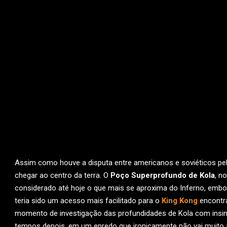
Assim como houve a disputa entre americanos e soviéticos pe
chegar ao centro da terra. O
Poço Superprofundo de Kola
, n
considerado até hoje o que mais se aproxima do Inferno, emb
teria sido um acesso mais facilitado para o
King Kong
encontra
momento de investigação das profundidades de Kola com insinu
tempos depois, em um enredo que ironicamente não vai muito 