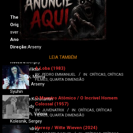
The Superdeep
Original:
Kolskaya
sverhglubokaya
Ano:
2020•
País:
Rússia
Direção:
Arseny
Syuhin
LEIA TAMBÉM
Roteiro:
Sergey
A Loba (1983)
Torchilin, Viktor
BY:
PEDRO EMMANUEL
IN:
CRÍTICAS
,
CRÍTICAS
Bondaryuk, Milena
FILMES
,
QUARTA DIMENSÃO
Radulovic, Arseny
Syuhin
O Monstro Atômico / O Incrível Homem
Produção:
Konstantin
Colossal (1957)
Elkin, Arkady
BY:
JUVENATRIX
IN:
CRÍTICAS
,
CRÍTICAS
Golubovich, Valeria
FILMES
,
QUARTA DIMENSÃO
Kolesnik, Sergey
Heresy / Witte Wieven (2024)
Kulikov, Andrey