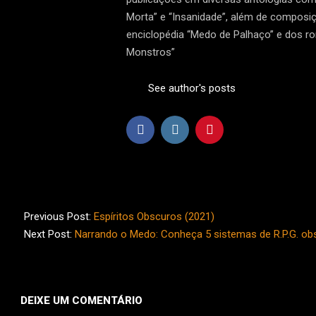
Morta” e “Insanidade”, além de composiç
enciclopédia “Medo de Palhaço” e dos r
Monstros”
See author's posts
2022-
01-
Previous Post:
Espíritos Obscuros (2021)
30
Next Post:
Narrando o Medo: Conheça 5 sistemas de R.P.G. ob
DEIXE UM COMENTÁRIO