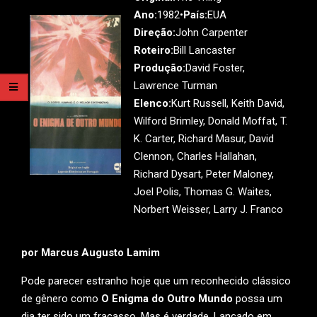
Ano:
1982•
País:
EUA
Direção:
John Carpenter
Roteiro:
Bill Lancaster
Produção:
David Foster,
Lawrence Turman
Elenco:
Kurt Russell, Keith David,
Wilford Brimley, Donald Moffat, T.
K. Carter, Richard Masur, David
Clennon, Charles Hallahan,
Richard Dysart, Peter Maloney,
Joel Polis, Thomas G. Waites,
Norbert Weisser, Larry J. Franco
por Marcus Augusto Lamim
Pode parecer estranho hoje que um reconhecido clássico
de gênero como
O Enigma do Outro Mundo
possa um
dia ter sido um fracasso. Mas é verdade. Lançado em