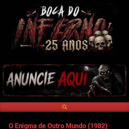
Skip
to
content
BOCA
DO
INFERNO
SEARCH
Primary
Navigation
Menu
O Enigma de Outro Mundo (1982)