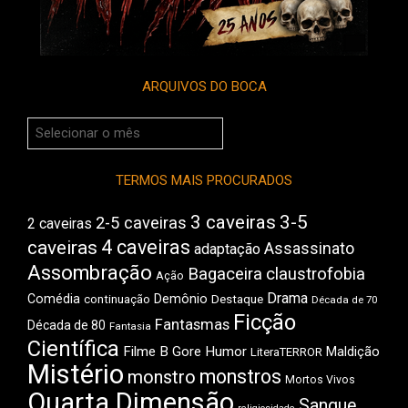
ARQUIVOS DO BOCA
Arquivos
do
Boca
TERMOS MAIS PROCURADOS
3 caveiras
3-5
2-5 caveiras
2 caveiras
4 caveiras
caveiras
Assassinato
adaptação
Assombração
Bagaceira
claustrofobia
Ação
Drama
Comédia
Demônio
Destaque
continuação
Década de 70
Ficção
Fantasmas
Década de 80
Fantasia
Científica
Filme B
Gore
Humor
Maldição
LiteraTERROR
Mistério
monstros
monstro
Mortos Vivos
Quarta Dimensão
Sangue