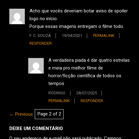
Acho que vocês deveriam botar aviso de spoiler
logo no início.
Porque essas imagens entregam o filme todo.
F. C. SOUZA
19/04/2021
PERMALINK
RESPONDER
A verdadeira piada é dar quatro estrelas
e meia pro melhor filme de
horror/ficção científica de todos os
tempos
RODRIGO
28/07/2025
PERMALINK
RESPONDER
Comments
← Previous
Page 2 of 2
Navigation
DEIXE UM COMENTÁRIO
O seu endereço de e-mail não será publicado.
Campos