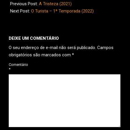
04-
Previous Post:
A Tristeza (2021)
30
Next Post:
O Turista – 1ª Temporada (2022)
DEIXE UM COMENTÁRIO
O seu endereço de e-mail não será publicado.
Campos
obrigatórios são marcados com
*
Comentário
*