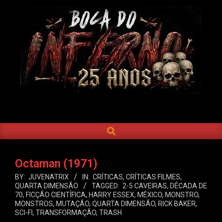
Skip
to
content
BOCA
DO
SEARCH
Primary
INFERNO
Navigation
Menu
Octaman (1971)
BY:
JUVENATRIX
IN:
CRÍTICAS
,
CRÍTICAS FILMES
,
QUARTA DIMENSÃO
TAGGED:
2-5 CAVEIRAS
,
DÉCADA DE
70
,
FICÇÃO CIENTÍFICA
,
HARRY ESSEX
,
MÉXICO
,
MONSTRO
,
MONSTROS
,
MUTAÇÃO
,
QUARTA DIMENSÃO
,
RICK BAKER
,
SCI-FI
,
TRANSFORMAÇÃO
,
TRASH