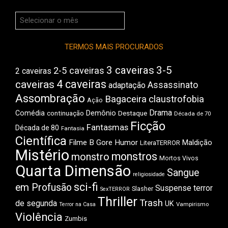
Arquivos
do
Boca
TERMOS MAIS PROCURADOS
3 caveiras
3-5
2-5 caveiras
2 caveiras
4 caveiras
caveiras
Assassinato
adaptação
Assombração
Bagaceira
claustrofobia
Ação
Drama
Comédia
Demônio
Destaque
continuação
Década de 70
Ficção
Fantasmas
Década de 80
Fantasia
Científica
Filme B
Gore
Humor
Maldição
LiteraTERROR
Mistério
monstros
monstro
Mortos Vivos
Quarta Dimensão
Sangue
religiosidade
sci-fi
em Profusão
Suspense
terror
Slasher
SexTERROR
Thriller
Trash
de segunda
UK
Vampirismo
Terror na Casa
Violência
Zumbis