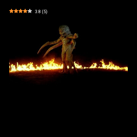
3.8
(
5
)