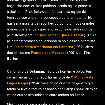
monstros gerados em CGI. Nada supera um monstro
bagaceiro com efeitos práticos, sendo aqui o primeiro
trabalho de
Rick Baker
, que fez parte da equipe de
técnicos que criaram a concepção da fera mutante. Ele
que seria mais tarde reconhecido como um dos grandes
nomes dos efeitos especiais, responsável entre outros,
pelo literalmente
Incrível Homem Que Derreteu
(1977) e
pela transformação do lobisomem no clássico oitentista
Um Lobisomem Americano em Londres
(1981), além
dos símios em
Planeta dos Macacos
(2001), de
Tim
Burton
.
O monstro de
Octaman
, misto de homem e polvo, tem
semelhanças com o réptil humanoide de
O Monstro da
Lagoa Negra
(1954), clássico do cinema de gênero que
também teve o roteiro assinado por
Harry Essex
, além de
várias outras similaridades entre ambos os filmes.
Mesmo sendo uma produção de baixo orçamento,