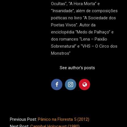
Ocultas”, “A Hora Morta” e
“Insanidade”, além de composições
poéticas no livro “A Sociedade dos
Poetas Vivos”. Autor da
enciclopédia “Medo de Palhaço” e
dos romances “Lena – Paixão
Sobrenatural” e “VHS – O Circo dos
Monstros”
See author's posts
2022-
07-
Previous Post:
Pânico na Floresta 5 (2012)
18
Next Post:
Cannibal Holocaust (1980)