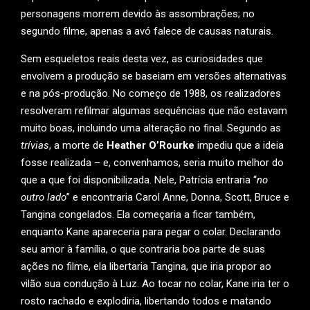
personagens morrem devido às assombrações; no
segundo filme, apenas a avó falece de causas naturais.
Sem esqueletos reais desta vez, as curiosidades que
envolvem a produção se baseiam em versões alternativas
e na pós-produção. No começo de 1988, os realizadores
resolveram refilmar algumas sequências que não estavam
muito boas, incluindo uma alteração no final. Segundo as
trívias
, a morte de
Heather O’Rourke
impediu que a ideia
fosse realizada – e, convenhamos, seria muito melhor do
que a que foi disponibilizada. Nele, Patrícia entraria “
no
outro lado
” e encontraria Carol Anne, Donna, Scott, Bruce e
Tangina congelados. Ela começaria a ficar também,
enquanto Kane apareceria para pegar o colar. Declarando
seu amor à família, o que contraria boa parte de suas
ações no filme, ela libertaria Tangina, que iria propor ao
vilão sua condução à Luz. Ao tocar no colar, Kane iria ter o
rosto rachado e explodiria, libertando todos e matando