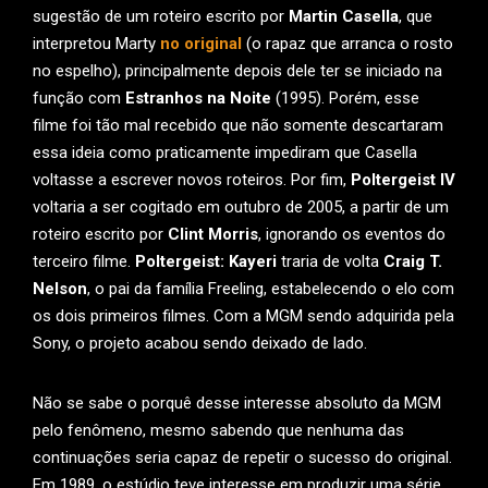
sugestão de um roteiro escrito por
Martin Casella
, que
interpretou Marty
no original
(o rapaz que arranca o rosto
no espelho), principalmente depois dele ter se iniciado na
função com
Estranhos na Noite
(1995). Porém, esse
filme foi tão mal recebido que não somente descartaram
essa ideia como praticamente impediram que Casella
voltasse a escrever novos roteiros. Por fim,
Poltergeist IV
voltaria a ser cogitado em outubro de 2005, a partir de um
roteiro escrito por
Clint Morris
, ignorando os eventos do
terceiro filme.
Poltergeist: Kayeri
traria de volta
Craig T.
Nelson
, o pai da família Freeling, estabelecendo o elo com
os dois primeiros filmes. Com a MGM sendo adquirida pela
Sony, o projeto acabou sendo deixado de lado.
Não se sabe o porquê desse interesse absoluto da MGM
pelo fenômeno, mesmo sabendo que nenhuma das
continuações seria capaz de repetir o sucesso do original.
Em 1989, o estúdio teve interesse em produzir uma série