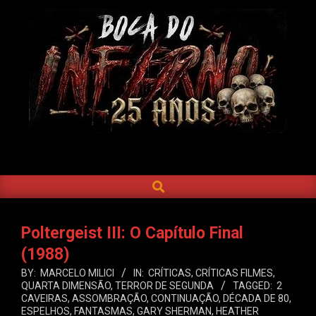
Skip
to
content
BOCA
DO
SEARCH
Primary
INFERNO
Navigation
Menu
Poltergeist III: O Capítulo Final
(1988)
BY:
MARCELO MILICI
IN:
CRÍTICAS
,
CRÍTICAS FILMES
,
QUARTA DIMENSÃO
,
TERROR DE SEGUNDA
TAGGED:
2
CAVEIRAS
,
ASSOMBRAÇÃO
,
CONTINUAÇÃO
,
DÉCADA DE 80
,
ESPELHOS
,
FANTASMAS
,
GARY SHERMAN
,
HEATHER