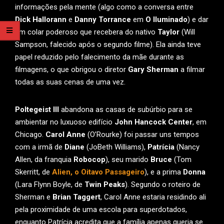
informações pela mente (algo como a conversa entre
Dick Hallorann
e
Danny Torrance
em
O Iluminado
) e dar
um colar poderoso que recebera do nativo
Taylor
(Will
Sampson, falecido após o segundo filme). Ela ainda teve
papel reduzido pelo falecimento da mãe durante as
filmagens, o que obrigou o diretor
Gary Sherman
a filmar
todas as suas cenas de uma vez.
Poltegeist III
abandona as casas de subúrbio para se
ambientar no luxuoso edifício
John Hancock Center
, em
Chicago.
Carol Anne
(O’Rourke) foi passar uns tempos
com a irmã de
Diane
(JoBeth Williams),
Patrícia
(Nancy
Allen, da franquia
Robocop
), seu marido
Bruce
(Tom
Skerritt, de
Alien, o Oitavo Passageiro
), e a prima
Donna
(Lara Flynn Boyle, de
Twin Peaks
). Segundo o roteiro de
Sherman e
Brian Taggert
, Carol Anne estaria residindo ali
pela proximidade de uma escola para superdotados,
enquanto Patrícia acredita que a família apenas queria se