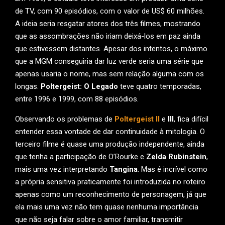
de TV, com 90 episódios, com o valor de US$ 60 milhões.
A ideia seria resgatar atores dos três filmes, mostrando
que as assombrações não iriam deixá-los em paz ainda
que estivessem distantes. Apesar dos intentos, o máximo
que a MGM conseguiria dar luz verde seria uma série que
apenas usaria o nome, mas sem relação alguma com os
longas.
Poltergeist: O Legado
teve quatro temporadas,
entre 1996 e 1999, com 88 episódios.
Observando os problemas de
Poltergeist II
e
III
, fica difícil
entender essa vontade de dar continuidade à mitologia. O
terceiro filme é quase uma produção independente, ainda
que tenha a participação de O’Rourke e
Zelda Rubinstein
,
mais uma vez interpretando
Tangina
. Mas é incrível como
a própria sensitiva praticamente foi introduzida no roteiro
apenas como um reconhecimento de personagem, já que
ela mais uma vez não tem quase nenhuma importância
que não seja falar sobre o amor familiar, transmitir