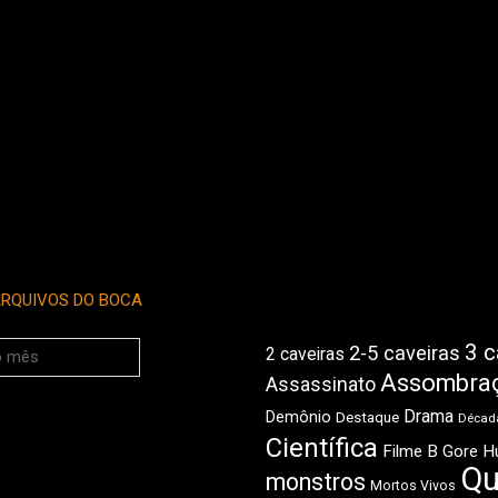
RQUIVOS DO BOCA
3 c
2-5 caveiras
2 caveiras
Assombra
Assassinato
Drama
Demônio
Destaque
Década
Científica
Filme B
Gore
H
Qu
monstros
Mortos Vivos