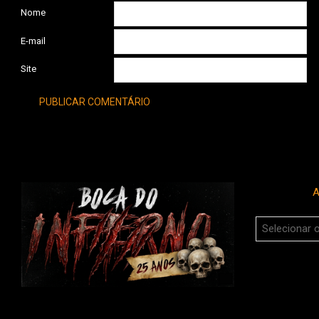
Nome
E-mail
Site
A
Arquivos
do
Boca