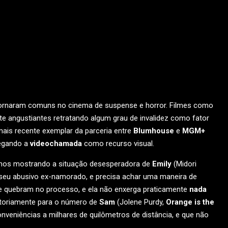
tornaram comuns no cinema de suspense e horror. Filmes como
 angustiantes retratando algum grau de invalidez como fator
mais recente exemplar da parceria entre
Blumhouse
e
MGM+
regando a
videochamada
como recurso visual.
os mostrando a situação desesperadora de
Emily
(Midori
 seu abusivo ex-namorado, e precisa achar uma maneira de
se quebram no processo, e ela não enxerga praticamente
nada
atoriamente para o número de
Sam
(Jolene Purdy,
Orange is the
nveniências a milhares de quilômetros de distância, e que não