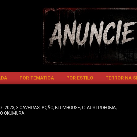
ADA
POR TEMÁTICA
POR ESTILO
TERROR NA 
D:
2023
,
3 CAVEIRAS
,
AÇÃO
,
BLUMHOUSE
,
CLAUSTROFOBIA
,
O OKUMURA