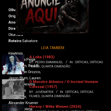
Olhar Alheio
Original:
Unseen
Ano:
2023•
País:
EUA
Direção:
Yoko
Okumura
Roteiro:
Salvatore
Cardoni, Brian
LEIA TAMBÉM
Rawlings
A Loba (1983)
Produção:
Peige
BY:
PEDRO EMMANUEL
IN:
CRÍTICAS
,
CRÍTICAS
Pemberton, Paul B.
FILMES
,
QUARTA DIMENSÃO
Uddo, Adan Orozco,
Jason Blum, Lauren
O Monstro Atômico / O Incrível Homem
Downey, Jeremy
Colossal (1957)
Gold, Chris
BY:
JUVENATRIX
IN:
CRÍTICAS
,
CRÍTICAS
FILMES
,
QUARTA DIMENSÃO
McCumber,
Alexander Kruener
Heresy / Witte Wieven (2024)
Elenco:
Jolene