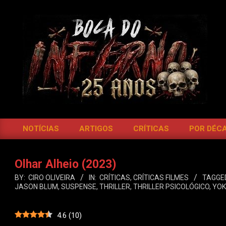
Skip
to
content
BOCA
DO
NOTÍCIAS
ARTIGOS
CRÍTICAS
POR DÉC
Primary
INFERNO
Navigation
Menu
Olhar Alheio (2023)
BY:
CIRO OLIVEIRA
IN:
CRÍTICAS
,
CRÍTICAS FILMES
TAGGE
JASON BLUM
,
SUSPENSE
,
THRILLER
,
THRILLER PSICOLÓGICO
,
YOK
4.6
(
10
)