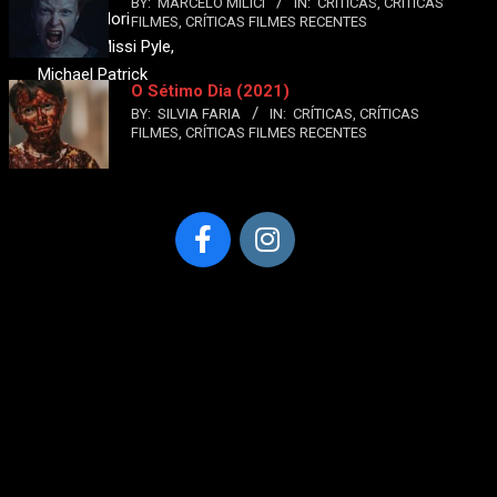
BY:
MARCELO MILICI
IN:
CRÍTICAS
,
CRÍTICAS
Purdy, Midori
FILMES
,
CRÍTICAS FILMES RECENTES
Francis, Missi Pyle,
Michael Patrick
O Sétimo Dia (2021)
Lane
BY:
SILVIA FARIA
IN:
CRÍTICAS
,
CRÍTICAS
FILMES
,
CRÍTICAS FILMES RECENTES