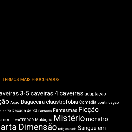
TERMOS MAIS PROCURADOS
4 caveiras
aveiras
3-5 caveiras
adaptação
ção
Bagaceira
claustrofobia
Comédia
Ação
continuação
Ficção
Fantasmas
Década de 80
 de 70
Fantasia
Mistério
monstro
umor
Maldição
LiteraTERROR
arta Dimensão
Sangue em
religiosidade