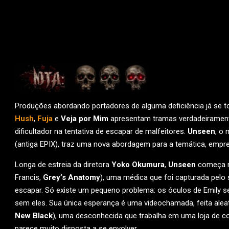
Produções abordando portadores de alguma deficiência já se 
Hush
,
Fuja
e
Veja por Mim
apresentam tramas verdadeiramente
dificultador na tentativa de escapar de malfeitores.
Unseen
, o 
(antiga EPIX), traz uma nova abordagem para a temática, emp
Longa de estreia da diretora
Yoko Okumura
,
Unseen
começa n
Francis,
Grey’s Anatomy
), uma médica que foi capturada pelo
escapar. Só existe um pequeno problema: os óculos de Emily 
sem eles. Sua única esperança é uma videochamada, feita ale
New Black
), uma desconhecida que trabalha em uma loja de co
parece muito disposta a se envolver.