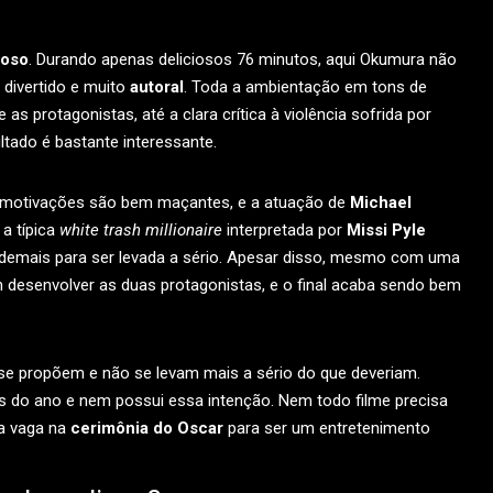
ioso
. Durando apenas deliciosos 76 minutos, aqui Okumura não
 divertido e muito
autoral
. Toda a ambientação em tons de
e as protagonistas, até a clara crítica à violência sofrida por
ltado é bastante interessante.
as motivações são bem maçantes, e a atuação de
Michael
a típica
white trash millionaire
interpretada por
Missi Pyle
emais para ser levada a sério. Apesar disso, mesmo com uma
 desenvolver as duas protagonistas, e o final acaba sendo bem
e propõem e não se levam mais a sério do que deveriam.
es do ano e nem possui essa intenção. Nem todo filme precisa
ma vaga na
cerimônia do Oscar
para ser um entretenimento