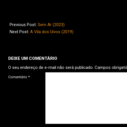
2023-
09-
Previous Post:
Sem Ar (2023)
17
Next Post:
A Vila dos Uivos (2019)
DEIXE UM COMENTÁRIO
O seu endereço de e-mail não será publicado.
Campos obrigat
Comentário
*