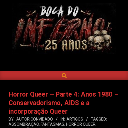
Skip
to
content
BOCA
DO
SEARCH
Primary
INFERNO
Navigation
Menu
Horror Queer – Parte 4: Anos 1980 –
Conservadorismo, AIDS e a
incorporação Queer
BY:
AUTOR CONVIDADO
IN:
ARTIGOS
TAGGED:
ASSOMBRAÇÃO
,
FANTASMAS
,
HORROR QUEER
,