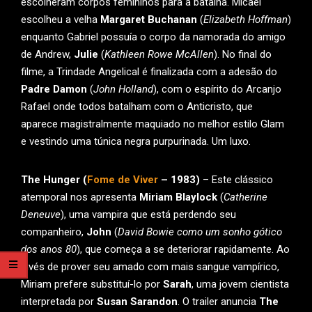
escolheram corpos femininos para a batalha. Micael
escolheu a velha
Margaret Buchanan
(
Elizabeth Hoffman
)
enquanto Gabriel possuía o corpo da namorada do amigo
de Andrew,
Julie
(
Kathleen Rowe McAllen
). No final do
filme, a Trindade Angelical é finalizada com a adesão do
Padre Damon
(
John Holland
), com o espírito do Arcanjo
Rafael onde todos batalham com o Anticristo, que
aparece magistralmente maquiado no melhor estilo Glam
e vestindo uma túnica negra purpurinada. Um luxo.
The Hunger (
Fome de Viver
– 1983)
– Este clássico
atemporal nos apresenta
Miriam Blaylock
(
Catherine
Deneuve
), uma vampira que está perdendo seu
companheiro,
John
(
David Bowie como um sonho gótico
dos anos 80
), que começa a se deteriorar rapidamente. Ao
invés de prover seu amado com mais sangue vampírico,
Miriam prefere substituí-lo por
Sarah
, uma jovem cientista
interpretada por
Susan Sarandon
. O trailer anuncia
The