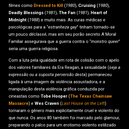
filmes como
Dressed to Kill
(
1980
),
Cruising
(
1980
),
Deadly Blessings
(
1981
),
The Fan
(
1981
),
Heart of
Midnight
(
1988
) e muito mais. As curas médicas e
psicológicas para a “
estranheza gay
” tinham tornado-se
um pouco
déclassé
, mas em seu porão secreto A Moral
Familiar assegurava que a guerra contra o “
monstro queer
”
seria uma guerra religiosa.
Com a luta pela igualdade em rota de colisão com o apelo
dos valores familiares da Era Reagan, a sexualidade (
seja a
expressão ou a suposta perversão desta
) permaneceu
ligada à uma imagem de violência assustadora, e a
manipulação desta violência gráfica conduzida por
cineastas como
Tobe Hooper
(
The Texas Chainsaw
Massacre
) e
Wes Craven
(
Last House on the Left
)
tornaram o gênero mais explicitamente cruel e violento do
que nunca. Os anos 80 também foi marcado pelo glamour,
preparando o palco para um erotismo violento estilizado