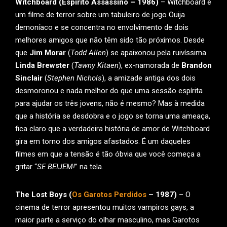
Witchboard (Espírito Assassino – 1986)
– Witchboard é
um filme de terror sobre um tabuleiro de jogo Ouija
demoníaco e se concentra no envolvimento de dois
melhores amigos que não têm sido tão próximos. Desde
que
Jim Morar
(
Todd Allen
) se apaixonou pela ruivíssima
Linda Brewster
(
Tawny Kitaen
), ex-namorada de
Brandon
Sinclair
(
Stephen Nichols
), a amizade antiga dos dois
desmoronou e nada melhor do que uma sessão espírita
para ajudar os três jovens, não é mesmo? Mas à medida
que a história se desdobra e o jogo se torna uma ameaça,
fica claro que a verdadeira história de amor de Witchboard
gira em torno dos amigos afastados. É um daqueles
filmes em que a tensão é tão óbvia que você começa a
gritar “
SE BEIJEM!
” na tela.
The Lost Boys (
Os Garotos Perdidos
– 1987)
– O
cinema de terror apresentou muitos vampiros gays, a
maior parte a serviço do olhar masculino, mas Garotos