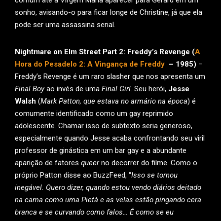
comum até a Virgem Maria aparecer para Gerard em um
sonho, avisando-o para ficar longe de Christine, já que ela
pode ser uma assassina serial.
Nightmare on Elm Street Part 2: Freddy’s Revenge (
A
Hora do Pesadelo 2: A Vingança de Freddy
– 1985)
–
Freddy’s Revenge é um raro slasher que nos apresenta um
Final Boy
ao invés de uma
Final Girl
. Seu herói,
Jesse
Walsh
(
Mark Patton, que estava no armário na época
) é
comumente identificado como um gay reprimido
adolescente. Chamar isso de subtexto seria generoso,
especialmente quando Jesse acaba confrontando seu viril
professor de ginástica em um bar gay e a abundante
aparição de fatores
queer
no decorrer do filme. Como o
próprio Patton disse ao BuzzFeed, “
Isso se tornou
inegável. Quero dizer, quando estou vendo diários deitado
na cama como uma Pietà e as velas estão pingando cera
branca e se curvando como falos… É como se eu