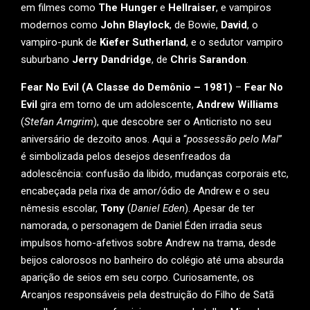
em filmes como
The Hunger
e
Hellraiser
, e vampiros
modernos como
John Blaylock
, de Bowie,
David
, o
vampiro-punk de
Kiefer Sutherland
, e o sedutor vampiro
suburbano
Jerry Dandridge
, de
Chris Sarandon
.
Fear No Evil (A Classe do Demônio – 1981)
–
Fear No
Evil
gira em torno de um adolescente,
Andrew Williams
(
Stefan Arngrim
), que descobre ser o Anticristo no seu
aniversário de dezoito anos. Aqui a “
possessão pelo Mal
”
é simbolizada pelos desejos desenfreados da
adolescência: confusão da libido, mudanças corporais etc,
encabeçada pela rixa de amor/ódio de Andrew e o seu
nêmesis escolar,
Tony
(
Daniel Eden
). Apesar de ter
namorada, o personagem de Daniel Éden irradia seus
impulsos homo-afetivos sobre Andrew na trama, desde
beijos calorosos no banheiro do colégio até uma absurda
aparição de seios em seu corpo. Curiosamente, os
Arcanjos responsáveis pela destruição do Filho de Satã