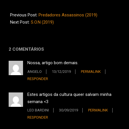
2019-
09-
Previous Post:
Predadores Assassinos (2019)
29
Next Post:
S.O.N (2019)
2 COMENTÁRIOS
Nossa, artigo bom demais.
ANGELO
13/12/2019
PERMALINK
RESPONDER
Estes artigos da cultura queer salvam minha
semana <3
LEO BARDINI
30/09/2019
PERMALINK
RESPONDER