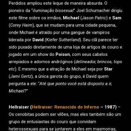
Perdidos ampliou este leque de maneira absurda. O
pioneiro da “
iluminação bissexual
” Joel Schumacher dirigiu
este filme sobre os irmãos,
Michael
(
Jason Patric
) e
Sam
(
Corey Haim
), que se mudam para uma cidade pequena,
onde Michael é atraído por uma gangue de vampiros
liderada por
David
(Kiefer Sutherland
). Seu clã parece ter
sido puxado diretamente de uma loja de artigos de couro e
jogado em um show do
Poison
, com seus cabelos
arrepiados e adornos andróginos (
delineador, brincos, tops
etc
). E mesmo que a atração de Michael seja por
Star
(
Jami Gertz
), a única garota do grupo, é David quem
pergunta a ele: “
Até que ponto você está disposto a ir,
Michael
?”
Hellraiser (
Hellraiser: Renascido do Inferno
– 1987)
–
Os cenobitas podem ser vilões, mas eles também são um
grupo de entusiastas do couro que convidam
heterossexuais para se juntarem a eles em masmorras,