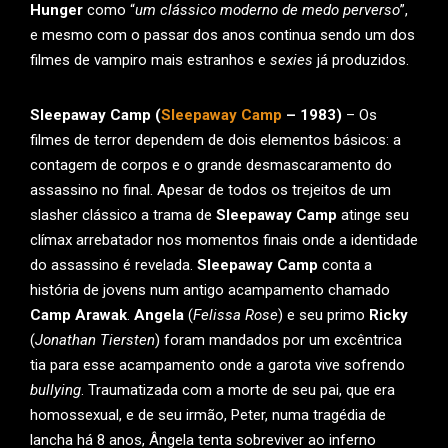
Hunger
como “
um clássico moderno de medo perverso
”,
e mesmo com o passar dos anos continua sendo um dos
filmes de vampiro mais estranhos e
sexies
já produzidos.
Sleepaway Camp (
Sleepaway Camp
– 1983)
– Os
filmes de terror dependem de dois elementos básicos: a
contagem de corpos e o grande desmascaramento do
assassino no final. Apesar de todos os trejeitos de um
slasher clássico a trama de
Sleepaway Camp
atinge seu
clímax arrebatador nos momentos finais onde a identidade
do assassino é revelada.
Sleepaway Camp
conta a
história de jovens num antigo acampamento chamado
Camp Arawak
.
Angela
(
Felissa Rose
) e seu primo
Ricky
(
Jonathan Tiersten
) foram mandados por um excêntrica
tia para esse acampamento onde a garota vive sofrendo
bullying
. Traumatizada com a morte de seu pai, que era
homossexual, e de seu irmão, Peter, numa tragédia de
lancha há 8 anos, Ângela tenta sobreviver ao inferno