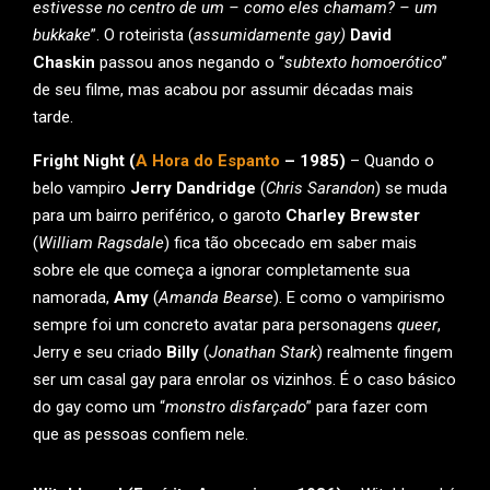
estivesse no centro de um – como eles chamam? – um
bukkake
”. O roteirista (
assumidamente gay)
David
Chaskin
passou anos negando o “
subtexto homoerótico
”
de seu filme, mas acabou por assumir décadas mais
tarde.
Fright Night (
A Hora do Espanto
– 1985)
– Quando o
belo vampiro
Jerry Dandridge
(
Chris Sarandon
) se muda
para um bairro periférico, o garoto
Charley Brewster
(
William Ragsdale
) fica tão obcecado em saber mais
sobre ele que começa a ignorar completamente sua
namorada,
Amy
(
Amanda Bearse
). E como o vampirismo
sempre foi um concreto avatar para personagens
queer
,
Jerry e seu criado
Billy
(
Jonathan Stark
) realmente fingem
ser um casal gay para enrolar os vizinhos. É o caso básico
do gay como um “
monstro disfarçado
” para fazer com
que as pessoas confiem nele.