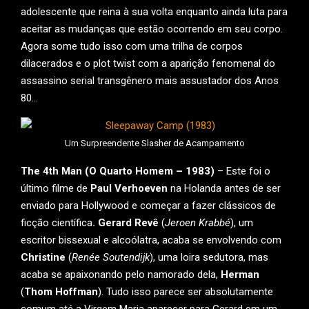
adolescente que reina à sua volta enquanto ainda luta para
aceitar as mudanças que estão ocorrendo em seu corpo.
Agora some tudo isso com uma trilha de corpos
dilacerados e o plot twist com a aparição fenomenal do
assassino serial transgênero mais assustador dos Anos
80…
Um Surpreendente Slasher de Acampamento
The 4th Man (O Quarto Homem – 1983)
– Este foi o
último filme de
Paul Verhoeven
na Holanda antes de ser
enviado para Hollywood e começar a fazer clássicos de
ficção científica
. Gerard Revê
(
Jeroen Krabbé
), um
escritor bissexual e alcoólatra, acaba se envolvendo com
Christine
(
Renée Soutendijk
), uma loira sedutora, mas
acaba se apaixonando pelo namorado dela,
Herman
(
Thom Hoffman
). Tudo isso parece ser absolutamente