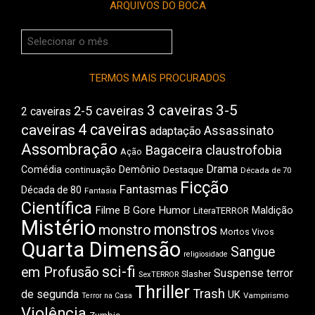
ARQUIVOS DO BOCA
Arquivos
do
Boca
TERMOS MAIS PROCURADOS
3 caveiras
3-5
2-5 caveiras
2 caveiras
4 caveiras
caveiras
Assassinato
adaptação
Assombração
Bagaceira
claustrofobia
Ação
Drama
Demônio
Comédia
Destaque
continuação
Década de 70
Ficção
Fantasmas
Década de 80
Fantasia
Científica
Filme B
Gore
Humor
Maldição
LiteraTERROR
Mistério
monstros
monstro
Mortos Vivos
Quarta Dimensão
Sangue
religiosidade
sci-fi
em Profusão
Suspense
terror
Slasher
SexTERROR
Thriller
Trash
de segunda
UK
Vampirismo
Terror na Casa
Violência