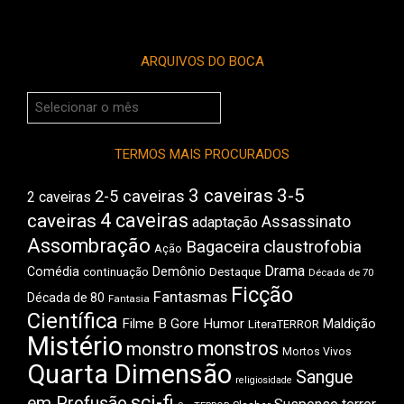
ARQUIVOS DO BOCA
Arquivos
do
Boca
TERMOS MAIS PROCURADOS
3 caveiras
3-5
2-5 caveiras
2 caveiras
4 caveiras
caveiras
Assassinato
adaptação
Assombração
Bagaceira
claustrofobia
Ação
Drama
Comédia
Demônio
Destaque
continuação
Década de 70
Ficção
Fantasmas
Década de 80
Fantasia
Científica
Filme B
Gore
Humor
Maldição
LiteraTERROR
Mistério
monstros
monstro
Mortos Vivos
Quarta Dimensão
Sangue
religiosidade
sci-fi
em Profusão