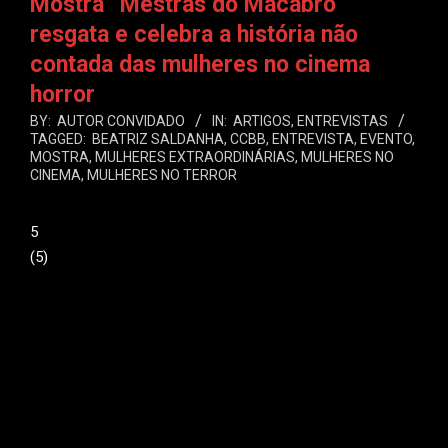
Mostra “Mestras do Macabro”
resgata e celebra a história não
contada das mulheres no cinema
horror
BY:
AUTOR CONVIDADO
IN:
ARTIGOS
,
ENTREVISTAS
TAGGED:
BEATRIZ SALDANHA
,
CCBB
,
ENTREVISTA
,
EVENTO
,
MOSTRA
,
MULHERES EXTRAORDINÁRIAS
,
MULHERES NO
CINEMA
,
MULHERES NO TERROR
5
(
5
)