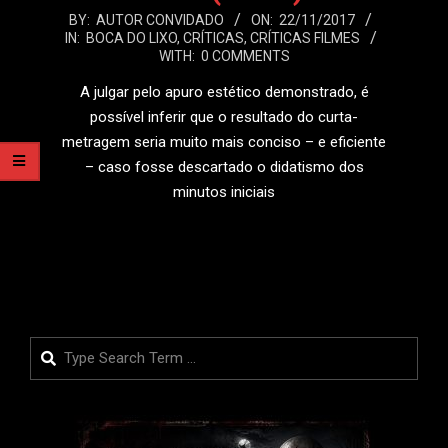
2017-
BY:
AUTOR CONVIDADO
ON:
22/11/2017
IN:
BOCA DO LIXO
,
CRÍTICAS
,
CRÍTICAS FILMES
11-
WITH:
0 COMMENTS
22
A julgar pelo apuro estético demonstrado, é
possível inferir que o resultado do curta-
metragem seria muito mais conciso – e eficiente
– caso fosse descartado o didatismo dos
minutos iniciais
LEIA MAIS
Search