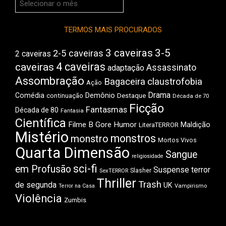
do
Boca
TERMOS MAIS PROCURADOS
3 caveiras
3-5
2-5 caveiras
2 caveiras
4 caveiras
caveiras
Assassinato
adaptação
Assombração
Bagaceira
claustrofobia
Ação
Drama
Comédia
Demônio
Destaque
continuação
Década de 70
Ficção
Fantasmas
Década de 80
Fantasia
Científica
Filme B
Gore
Humor
Maldição
LiteraTERROR
Mistério
monstros
monstro
Mortos Vivos
Quarta Dimensão
Sangue
religiosidade
sci-fi
em Profusão
Suspense
terror
Slasher
SexTERROR
Thriller
Trash
de segunda
UK
Vampirismo
Terror na Casa
Violência
Zumbis