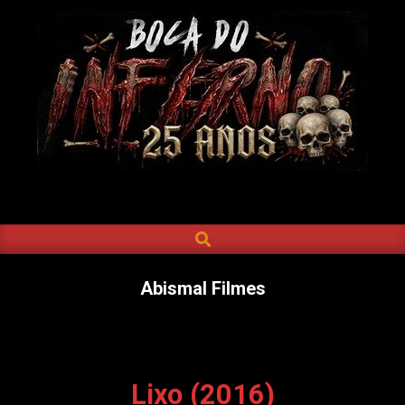
Skip
to
content
BOCA
DO
SEARCH
Primary
INFERNO
Navigation
Menu
Abismal Filmes
Lixo (2016)