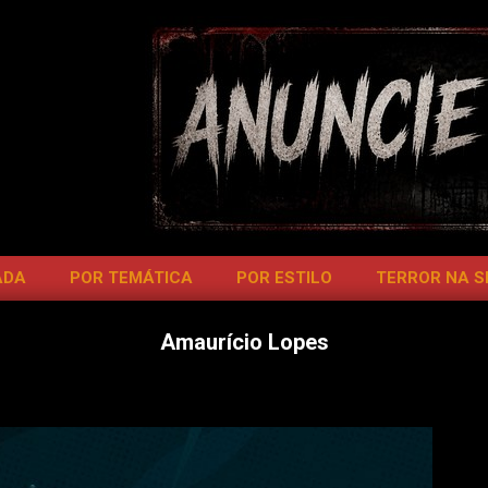
ADA
POR TEMÁTICA
POR ESTILO
TERROR NA 
Amaurício Lopes