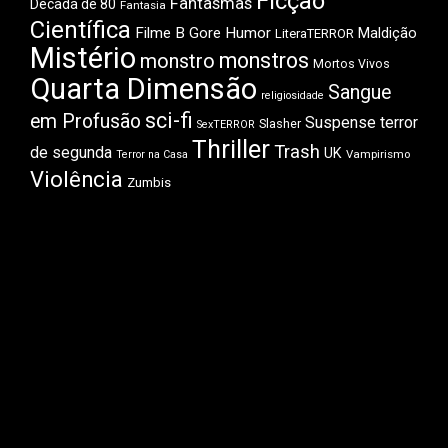
Ficção
Fantasmas
Década de 80
Fantasia
Científica
Filme B
Gore
Humor
Maldição
LiteraTERROR
Mistério
monstros
monstro
Mortos Vivos
Quarta Dimensão
Sangue
religiosidade
sci-fi
em Profusão
Suspense
terror
Slasher
SexTERROR
Thriller
Trash
de segunda
UK
Vampirismo
Terror na Casa
Violência
Zumbis