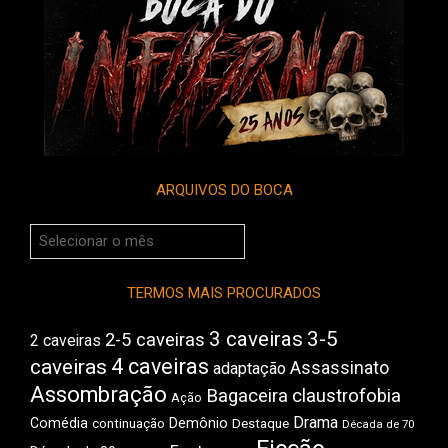
ARQUIVOS DO BOCA
Arquivos
do
Boca
TERMOS MAIS PROCURADOS
3 caveiras
3-5
2-5 caveiras
2 caveiras
4 caveiras
caveiras
Assassinato
adaptação
Assombração
Bagaceira
claustrofobia
Ação
Drama
Comédia
Demônio
Destaque
continuação
Década de 70