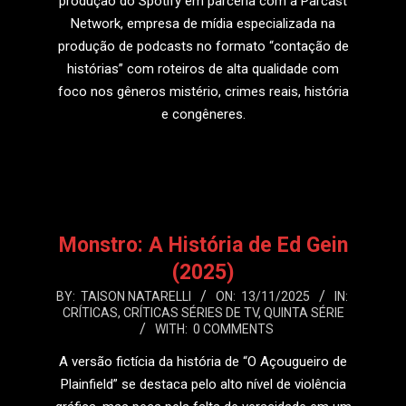
produção do Spotify em parceria com a Parcast
Network, empresa de mídia especializada na
produção de podcasts no formato “contação de
histórias” com roteiros de alta qualidade com
foco nos gêneros mistério, crimes reais, história
e congêneres.
LEIA MAIS
Monstro: A História de Ed Gein
(2025)
2025-
BY:
TAISON NATARELLI
ON:
13/11/2025
IN:
CRÍTICAS
,
CRÍTICAS SÉRIES DE TV
,
QUINTA SÉRIE
11-
WITH:
0 COMMENTS
13
A versão fictícia da história de “O Açougueiro de
Plainfield” se destaca pelo alto nível de violência