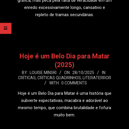
gráfica, mas peca pela falta de veracidade em um
enredo excessivamente longo, cansativo e
repleto de tramas secundárias.
LEIA MAIS
Hoje é um Belo Dia para Matar
(2025)
2025-
BY:
LOUISE MINSKI
ON:
28/10/2025
IN:
CRÍTICAS
,
CRÍTICAS QUADRINHOS
,
LITERATERROR
10-
WITH:
0 COMMENTS
28
Hoje é um Belo Dia para Matar é uma história que
subverte expectativas, macabra e adorável ao
mesmo tempo, que combina brutalidade e fofura
muito bem.
LEIA MAIS