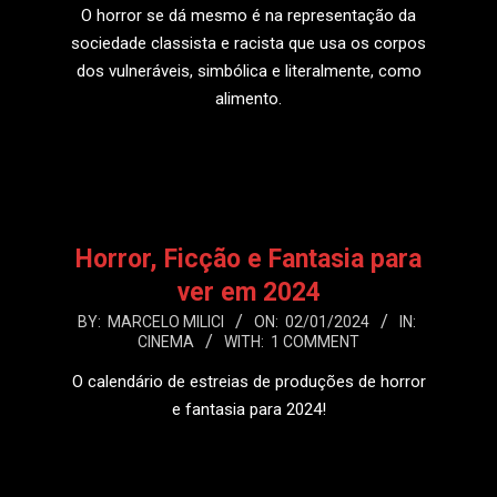
O horror se dá mesmo é na representação da
sociedade classista e racista que usa os corpos
dos vulneráveis, simbólica e literalmente, como
alimento.
LEIA MAIS
Horror, Ficção e Fantasia para
ver em 2024
2024-
BY:
MARCELO MILICI
ON:
02/01/2024
IN:
CINEMA
WITH:
1 COMMENT
01-
02
O calendário de estreias de produções de horror
e fantasia para 2024!
LEIA MAIS