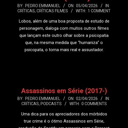
2026-
BY:
PEDRO EMMANUEL
ON:
05/04/2026
IN:
CRÍTICAS
,
CRÍTICAS FILMES
WITH:
1 COMMENT
04-
05
Lobos, além de uma boa proposta de estudo de
personagem, dialoga com muitos outros filmes
que lançam este outro olhar sobre a psicopatia
que, na mesma medida que “humaniza” o
psicopata, o torna mais real e assustador.
LEIA MAIS
Assassinos em Série (2017-)
2026-
BY:
PEDRO EMMANUEL
ON:
02/04/2026
IN:
CRÍTICAS
,
PODCASTS
WITH:
0 COMMENTS
04-
02
Uma dica para os apreciadores dos mórbidos
true crime é o ótimo Assassinos em Série,