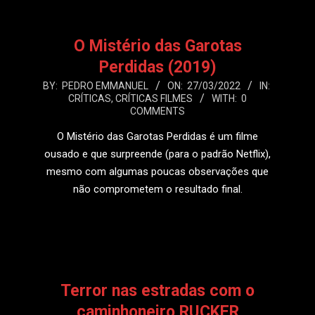
O Mistério das Garotas
Perdidas (2019)
2022-
BY:
PEDRO EMMANUEL
ON:
27/03/2022
IN:
CRÍTICAS
,
CRÍTICAS FILMES
WITH:
0
03-
COMMENTS
27
O Mistério das Garotas Perdidas é um filme
ousado e que surpreende (para o padrão Netflix),
mesmo com algumas poucas observações que
não comprometem o resultado final.
LEIA MAIS
Terror nas estradas com o
caminhoneiro RUCKER