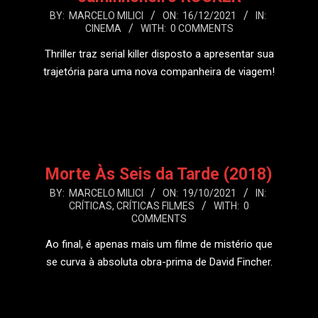
2021-
BY:
MARCELO MILICI
ON:
16/12/2021
IN:
CINEMA
WITH:
0 COMMENTS
12-
16
Thriller traz serial killer disposto a apresentar sua
trajetória para uma nova companheira de viagem!
LEIA MAIS
Morte Às Seis da Tarde (2018)
2021-
BY:
MARCELO MILICI
ON:
19/10/2021
IN:
CRÍTICAS
,
CRÍTICAS FILMES
WITH:
0
10-
COMMENTS
19
Ao final, é apenas mais um filme de mistério que
se curva à absoluta obra-prima de David Fincher.
LEIA MAIS