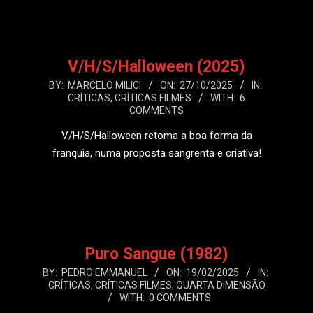
V/H/S/Halloween (2025)
2025-
BY:
MARCELO MILICI
ON:
27/10/2025
IN:
CRÍTICAS
,
CRÍTICAS FILMES
WITH:
6
10-
COMMENTS
27
V/H/S/Halloween retoma a boa forma da
franquia, numa proposta sangrenta e criativa!
LEIA MAIS
Puro Sangue (1982)
2025-
BY:
PEDRO EMMANUEL
ON:
19/02/2025
IN:
CRÍTICAS
,
CRÍTICAS FILMES
,
QUARTA DIMENSÃO
02-
WITH:
0 COMMENTS
19