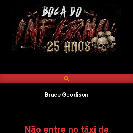
Skip
to
content
BOCA
DO
SEARCH
Primary
INFERNO
Navigation
Menu
Bruce Goodison
Não entre no táxi de