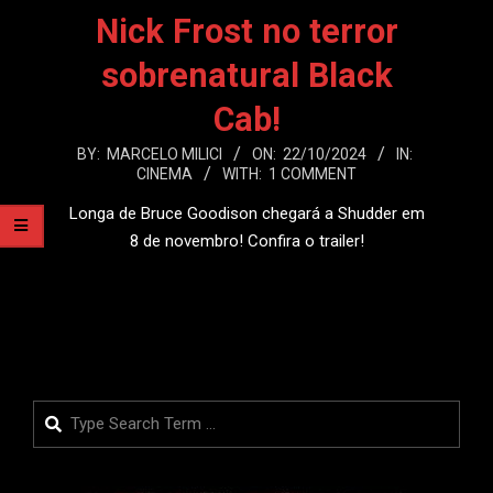
Nick Frost no terror
sobrenatural Black
Cab!
2024-
BY:
MARCELO MILICI
ON:
22/10/2024
IN:
CINEMA
WITH:
1 COMMENT
10-
22
Longa de Bruce Goodison chegará a Shudder em
8 de novembro! Confira o trailer!
LEIA MAIS
Search