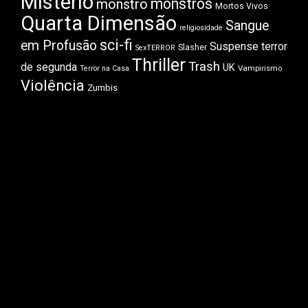
Mistério
monstros
monstro
Mortos Vivos
Quarta Dimensão
Sangue
religiosidade
sci-fi
em Profusão
Suspense
terror
Slasher
SexTERROR
Thriller
Trash
de segunda
UK
Vampirismo
Terror na Casa
Violência
Zumbis