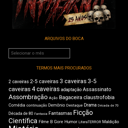
ARQUIVOS DO BOCA
Arquivos
do
Boca
TERMOS MAIS PROCURADOS
3 caveiras
3-5
2-5 caveiras
2 caveiras
4 caveiras
caveiras
Assassinato
adaptação
Assombração
Bagaceira
claustrofobia
Ação
Drama
Comédia
Demônio
Destaque
continuação
Década de 70
Ficção
Fantasmas
Década de 80
Fantasia
Científica
Filme B
Gore
Humor
Maldição
LiteraTERROR