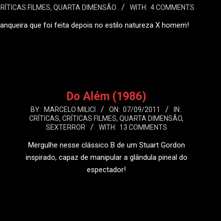
RÍTICAS FILMES
,
QUARTA DIMENSÃO
WITH:
4 COMMENTS
ranqueira que foi feita depois no estilo natureza X homem!
 MAIS
Do Além (1986)
2011-
BY:
MARCELO MILICI
ON:
07/09/2011
IN:
CRÍTICAS
,
CRÍTICAS FILMES
,
QUARTA DIMENSÃO
,
09-
SEXTERROR
WITH:
13 COMMENTS
07
Mergulhe nesse clássico B de um Stuart Gordon
inspirado, capaz de manipular a glândula pineal do
espectador!
LEIA MAIS