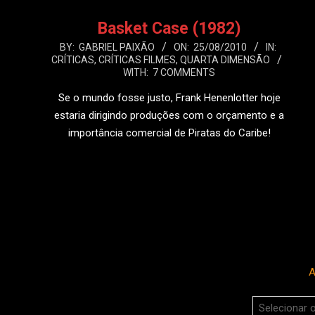
Basket Case (1982)
2010-
BY:
GABRIEL PAIXÃO
ON:
25/08/2010
IN:
CRÍTICAS
,
CRÍTICAS FILMES
,
QUARTA DIMENSÃO
08-
WITH:
7 COMMENTS
25
Se o mundo fosse justo, Frank Henenlotter hoje
estaria dirigindo produções com o orçamento e a
importância comercial de Piratas do Caribe!
LEIA MAIS
A
Arquivos