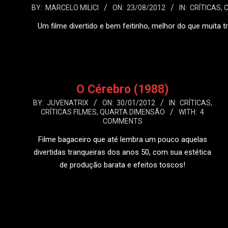
2012-
BY:
MARCELO MILICI
ON:
23/08/2012
IN:
CRÍTICAS
,
C
08-
Um filme divertido e bem feitinho, melhor do que muita t
23
LEIA
O Cérebro (1988)
2012-
BY:
JUVENATRIX
ON:
30/01/2012
IN:
CRÍTICAS
,
CRÍTICAS FILMES
,
QUARTA DIMENSÃO
WITH:
4
01-
COMMENTS
30
Filme bagaceiro que até lembra um pouco aquelas
divertidas tranqueiras dos anos 50, com sua estética
de produção barata e efeitos toscos!
LEIA MAIS