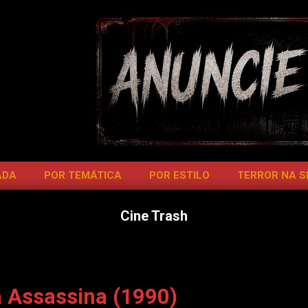
ADA
POR TEMÁTICA
POR ESTILO
TERROR NA 
Cine Trash
 Assassina (1990)