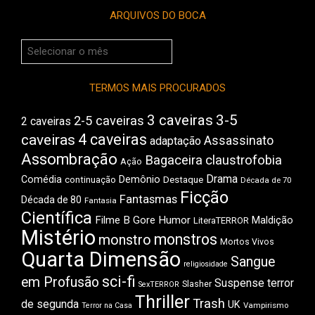
ARQUIVOS DO BOCA
Arquivos
do
Boca
TERMOS MAIS PROCURADOS
3 caveiras
3-5
2-5 caveiras
2 caveiras
4 caveiras
caveiras
Assassinato
adaptação
Assombração
Bagaceira
claustrofobia
Ação
Drama
Comédia
Demônio
Destaque
continuação
Década de 70
Ficção
Fantasmas
Década de 80
Fantasia
Científica
Filme B
Gore
Humor
Maldição
LiteraTERROR
Mistério
monstros
monstro
Mortos Vivos
Quarta Dimensão
Sangue
religiosidade
sci-fi
em Profusão
Suspense
terror
Slasher
SexTERROR
Thriller
Trash
de segunda
UK
Vampirismo
Terror na Casa