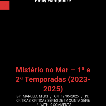
Emily Hampshire
Mistério no Mar – 1ª e
2ª Temporadas (2023-
2025)
2025-
BY:
MARCELO MILICI
ON:
19/06/2025
IN:
CRÍTICAS
,
CRÍTICAS SÉRIES DE TV
,
QUINTA SÉRIE
06-
WITH:
0 COMMENTS