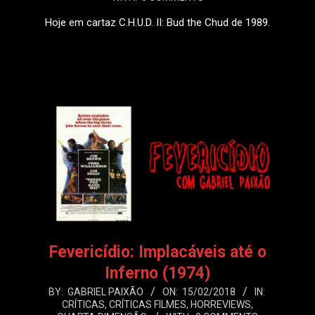
Hoje em cartaz C.H.U.D. II: Bud the Chud de 1989.
LEIA MAIS
Fevericídio: Implacáveis até o
Inferno (1974)
2018-
BY:
GABRIEL PAIXÃO
ON:
15/02/2018
IN:
CRÍTICAS
,
CRÍTICAS FILMES
,
HORREVIEWS
,
02-