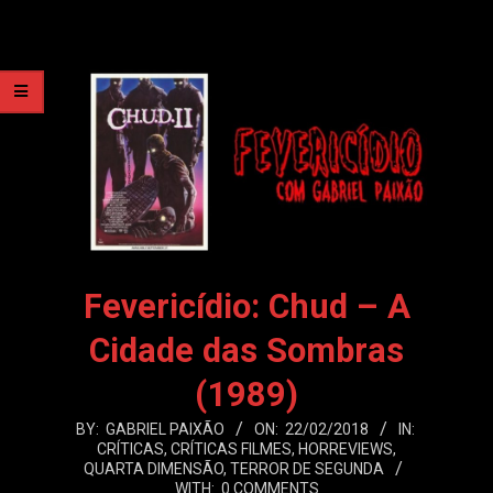
Fevericídio: Chud – A
Cidade das Sombras
(1989)
2018-
BY:
GABRIEL PAIXÃO
ON:
22/02/2018
IN:
CRÍTICAS
,
CRÍTICAS FILMES
,
HORREVIEWS
,
02-
QUARTA DIMENSÃO
,
TERROR DE SEGUNDA
22
WITH:
0 COMMENTS