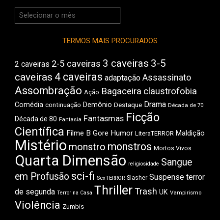
Arquivos
do
Boca
TERMOS MAIS PROCURADOS
3 caveiras
3-5
2-5 caveiras
2 caveiras
4 caveiras
caveiras
Assassinato
adaptação
Assombração
Bagaceira
claustrofobia
Ação
Drama
Comédia
Demônio
Destaque
continuação
Década de 70
Ficção
Fantasmas
Década de 80
Fantasia
Científica
Filme B
Gore
Humor
Maldição
LiteraTERROR
Mistério
monstros
monstro
Mortos Vivos
Quarta Dimensão
Sangue
religiosidade
sci-fi
em Profusão
Suspense
terror
Slasher
SexTERROR
Thriller
Trash
de segunda
UK
Vampirismo
Terror na Casa
Violência
Zumbis