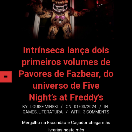
Intrínseca lança dois
primeiros volumes de
Pavores de Fazbear, do
universo de Five
Night’s at Freddy’s
2024-
BY:
LOUISE MINSKI
ON:
01/03/2024
IN:
GAMES
,
LITERATURA
WITH:
3 COMMENTS
03-
01
Mergulho na Escuridão e Caçador chegam às
livrarias neste mês