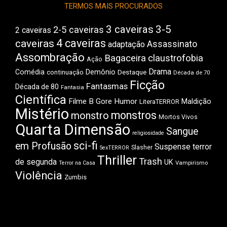
TERMOS MAIS PROCURADOS
3 caveiras
3-5
2-5 caveiras
2 caveiras
4 caveiras
caveiras
Assassinato
adaptação
Assombração
Bagaceira
claustrofobia
Ação
Drama
Comédia
Demônio
Destaque
continuação
Década de 70
Ficção
Fantasmas
Década de 80
Fantasia
Científica
Filme B
Gore
Humor
Maldição
LiteraTERROR
Mistério
monstros
monstro
Mortos Vivos
Quarta Dimensão
Sangue
religiosidade
sci-fi
em Profusão
Suspense
terror
Slasher
SexTERROR
Thriller
Trash
de segunda
UK
Vampirismo
Terror na Casa
Violência
Zumbis