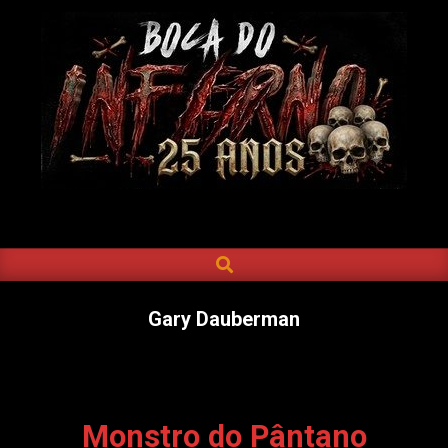
Skip
to
content
BOCA
DO
SEARCH
Primary
INFERNO
Navigation
Menu
Gary Dauberman
Monstro do Pântano