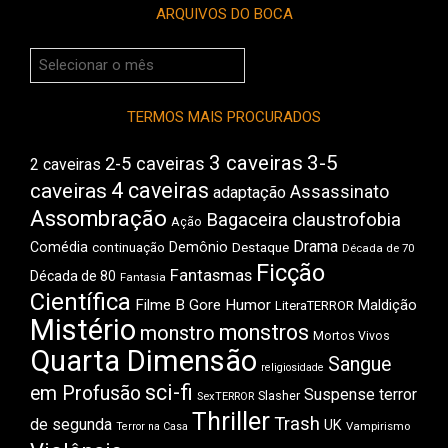
ARQUIVOS DO BOCA
Arquivos
do
Boca
TERMOS MAIS PROCURADOS
3 caveiras
3-5
2-5 caveiras
2 caveiras
4 caveiras
caveiras
Assassinato
adaptação
Assombração
Bagaceira
claustrofobia
Ação
Drama
Comédia
Demônio
Destaque
continuação
Década de 70
Ficção
Fantasmas
Década de 80
Fantasia
Científica
Filme B
Gore
Humor
Maldição
LiteraTERROR
Mistério
monstros
monstro
Mortos Vivos
Quarta Dimensão
Sangue
religiosidade
sci-fi
em Profusão
Suspense
terror
Slasher
SexTERROR
Thriller
Trash
de segunda
UK
Vampirismo
Terror na Casa