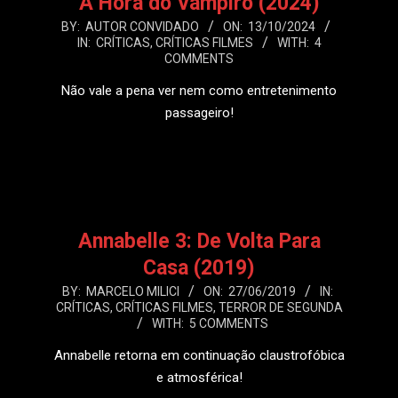
A Hora do Vampiro (2024)
2024-
BY:
AUTOR CONVIDADO
ON:
13/10/2024
IN:
CRÍTICAS
,
CRÍTICAS FILMES
WITH:
4
10-
COMMENTS
13
Não vale a pena ver nem como entretenimento
passageiro!
LEIA MAIS
Annabelle 3: De Volta Para
Casa (2019)
2019-
BY:
MARCELO MILICI
ON:
27/06/2019
IN:
CRÍTICAS
,
CRÍTICAS FILMES
,
TERROR DE SEGUNDA
06-
WITH:
5 COMMENTS
27
Annabelle retorna em continuação claustrofóbica
e atmosférica!