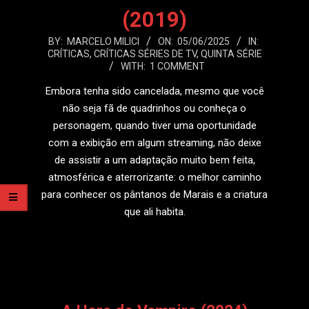
(2019)
2025-
BY:
MARCELO MILICI
ON:
05/06/2025
IN:
CRÍTICAS
,
CRÍTICAS SÉRIES DE TV
,
QUINTA SÉRIE
06-
WITH:
1 COMMENT
05
Embora tenha sido cancelada, mesmo que você
não seja fã de quadrinhos ou conheça o
personagem, quando tiver uma oportunidade
com a exibição em algum streaming, não deixe
de assistir a um adaptação muito bem feita,
atmosférica e aterrorizante: o melhor caminho
para conhecer os pântanos de Marais e a criatura
que ali habita.
LEIA MAIS