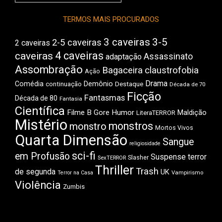
do
Boca
TERMOS MAIS PROCURADOS
3 caveiras
3-5
2-5 caveiras
2 caveiras
4 caveiras
caveiras
Assassinato
adaptação
Assombração
Bagaceira
claustrofobia
Ação
Drama
Demônio
Comédia
Destaque
continuação
Década de 70
Ficção
Fantasmas
Década de 80
Fantasia
Científica
Filme B
Gore
Humor
Maldição
LiteraTERROR
Mistério
monstros
monstro
Mortos Vivos
Quarta Dimensão
Sangue
religiosidade
sci-fi
em Profusão
Suspense
terror
Slasher
SexTERROR
Thriller
Trash
de segunda
UK
Vampirismo
Terror na Casa
Violência
Zumbis