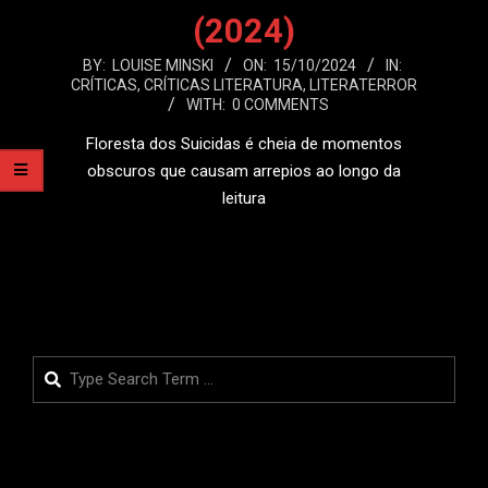
(2024)
2024-
BY:
LOUISE MINSKI
ON:
15/10/2024
IN:
CRÍTICAS
,
CRÍTICAS LITERATURA
,
LITERATERROR
10-
WITH:
0 COMMENTS
15
Floresta dos Suicidas é cheia de momentos
obscuros que causam arrepios ao longo da
leitura
LEIA MAIS
Search