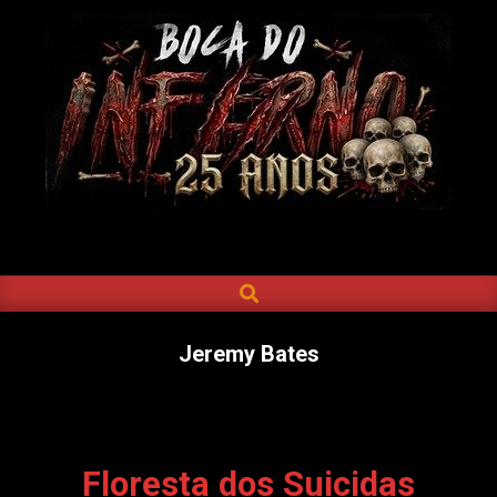
Skip
to
content
BOCA
DO
SEARCH
Primary
INFERNO
Navigation
Menu
Jeremy Bates
Floresta dos Suicidas