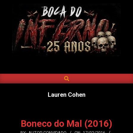
Skip
to
content
BOCA
DO
SEARCH
Primary
INFERNO
Navigation
Menu
Lauren Cohen
Boneco do Mal (2016)