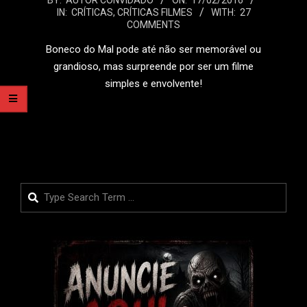
2016-
BY:
AUTOR CONVIDADO
ON:
17/02/2016
IN:
CRÍTICAS
,
CRÍTICAS FILMES
WITH:
27
02-
COMMENTS
17
Boneco do Mal pode até não ser memorável ou
grandioso, mas surpreende por ser um filme
simples e envolvente!
LEIA MAIS
Search