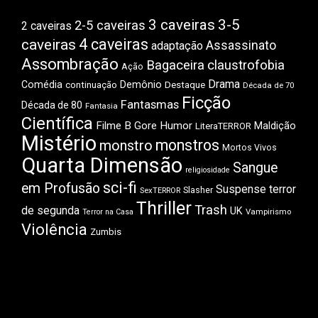
3 caveiras
3-5
2-5 caveiras
2 caveiras
4 caveiras
caveiras
Assassinato
adaptação
Assombração
Bagaceira
claustrofobia
Ação
Drama
Comédia
Demônio
Destaque
continuação
Década de 70
Ficção
Fantasmas
Década de 80
Fantasia
Científica
Filme B
Gore
Humor
Maldição
LiteraTERROR
Mistério
monstros
monstro
Mortos Vivos
Quarta Dimensão
Sangue
religiosidade
sci-fi
em Profusão
Suspense
terror
Slasher
SexTERROR
Thriller
Trash
de segunda
UK
Vampirismo
Terror na Casa
Violência
Zumbis