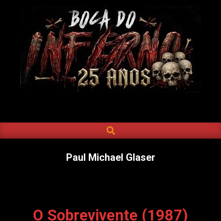
Skip
to
content
BOCA
DO
SEARCH
Primary
INFERNO
Navigation
Menu
Paul Michael Glaser
O Sobrevivente (1987)