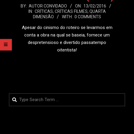
2016-
BY:
AUTOR CONVIDADO
ON:
13/02/2016
IN:
CRÍTICAS
,
CRÍTICAS FILMES
,
QUARTA
02-
DIMENSÃO
WITH:
0 COMMENTS
13
Apesar do cinismo do roteiro se levarmos em
conta a obra na qual se baseia, fornece um
despretensioso e divertido passatempo
oitentista!
LEIA MAIS
Search