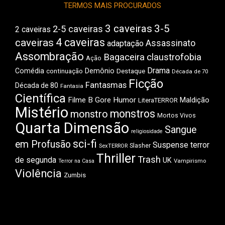
TERMOS MAIS PROCURADOS
3 caveiras
3-5
2-5 caveiras
2 caveiras
4 caveiras
caveiras
Assassinato
adaptação
Assombração
Bagaceira
claustrofobia
Ação
Drama
Comédia
Demônio
Destaque
continuação
Década de 70
Ficção
Fantasmas
Década de 80
Fantasia
Científica
Filme B
Gore
Humor
Maldição
LiteraTERROR
Mistério
monstros
monstro
Mortos Vivos
Quarta Dimensão
Sangue
religiosidade
sci-fi
em Profusão
Suspense
terror
Slasher
SexTERROR
Thriller
Trash
de segunda
UK
Vampirismo
Terror na Casa
Violência
Zumbis