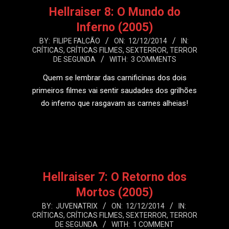
Hellraiser 8: O Mundo do
Inferno (2005)
2014-
BY:
FILIPE FALCÃO
ON:
12/12/2014
IN:
CRÍTICAS
,
CRÍTICAS FILMES
,
SEXTERROR
,
TERROR
12-
DE SEGUNDA
WITH:
3 COMMENTS
12
Quem se lembrar das carnificinas dos dois
primeiros filmes vai sentir saudades dos grilhões
do inferno que rasgavam as carnes alheias!
LEIA MAIS
Hellraiser 7: O Retorno dos
Mortos (2005)
2014-
BY:
JUVENATRIX
ON:
12/12/2014
IN:
CRÍTICAS
,
CRÍTICAS FILMES
,
SEXTERROR
,
TERROR
12-
DE SEGUNDA
WITH:
1 COMMENT