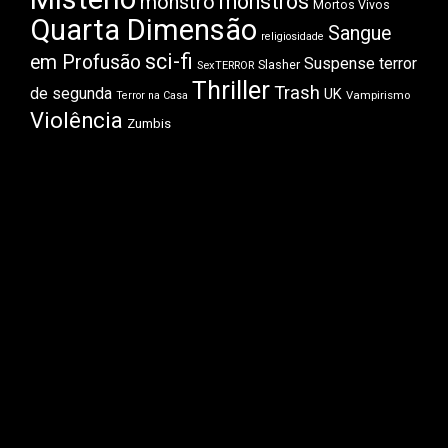
monstros
monstro
Mortos Vivos
Quarta Dimensão
Sangue
religiosidade
sci-fi
em Profusão
Suspense
terror
Slasher
SexTERROR
Thriller
Trash
de segunda
UK
Vampirismo
Terror na Casa
Violência
Zumbis