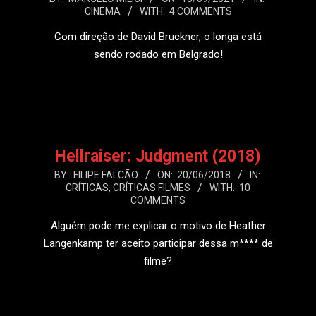
CINEMA
WITH:
4 COMMENTS
09-
13
Com direção de David Bruckner, o longa está
sendo rodado em Belgrado!
LEIA MAIS
Hellraiser: Judgment (2018)
2018-
BY:
FILIPE FALCÃO
ON:
20/06/2018
IN:
CRÍTICAS
,
CRÍTICAS FILMES
WITH:
10
06-
COMMENTS
20
Alguém pode me explicar o motivo de Heather
Langenkamp ter aceito participar dessa m**** de
filme?
LEIA MAIS