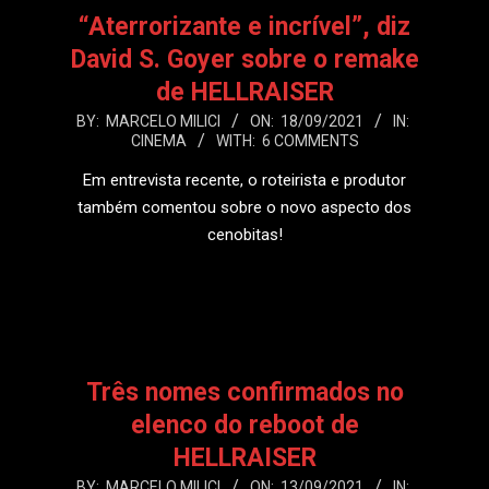
“Aterrorizante e incrível”, diz
David S. Goyer sobre o remake
de HELLRAISER
2021-
BY:
MARCELO MILICI
ON:
18/09/2021
IN:
CINEMA
WITH:
6 COMMENTS
09-
18
Em entrevista recente, o roteirista e produtor
também comentou sobre o novo aspecto dos
cenobitas!
LEIA MAIS
Três nomes confirmados no
elenco do reboot de
HELLRAISER
2021-
BY:
MARCELO MILICI
ON:
13/09/2021
IN: