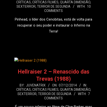
CRÍTICAS
,
CRÍTICAS FILMES
,
QUARTA DIMENSÃO
,
12-
SEXTERROR
,
TERROR DE SEGUNDA
WITH:
10
09
COMMENTS
Pinhead, o líder dos Cenobitas, está de volta para
recuperar o seu poder e instaurar o Inferno na
Terra!
LEIA MAIS
Hellraiser 2 – Renascido das
Trevas (1988)
2014-
BY:
JUVENATRIX
ON:
07/12/2014
IN:
CRÍTICAS
,
CRÍTICAS FILMES
,
QUARTA DIMENSÃO
,
12-
SEXTERROR
,
TERROR DE SEGUNDA
WITH:
7
07
COMMENTS
É um pouco inferior ao filme de Clive Barker, mas