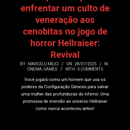
enfrentar um culto de
veneração aos
cenobitas no jogo de
horror Hellraiser:
Revival
2025-
BY:
MARCELO MILICI
ON:
28/07/2025
IN:
CINEMA
,
GAMES
WITH:
0 COMMENTS
07-
28
Você jogará como um homem que usa os
poderes da Configuração Gênesis para salvar
uma mulher das profundezas do inferno. Uma
promessa de imersão ao universo Hellraiser
como nunca aconteceu antes!
LEIA MAIS