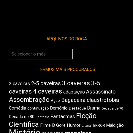
ARQUIVOS DO BOCA
Arquivos
do
Boca
TERMOS MAIS PROCURADOS
3 caveiras
3-5
2-5 caveiras
2 caveiras
4 caveiras
caveiras
Assassinato
adaptação
Assombração
Bagaceira
claustrofobia
Ação
Drama
Demônio
Comédia
Destaque
continuação
Década de 70
Ficção
Fantasmas
Década de 80
Fantasia
Científica
Filme B
Gore
Humor
Maldição
LiteraTERROR
Mistério