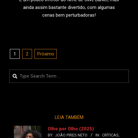
ainda assim bastante divertido, com algumas
cenas bem perturbadoras!
LEIA MAIS
Paginação
1
2
Próximo
de
posts
Search
LEIA TAMBÉM
Olho por Olho (2025)
BY:
JOÃO PIRES NETO
IN:
CRÍTICAS
,