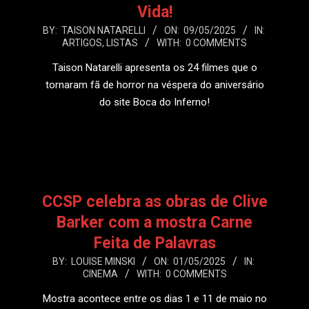
Vida!
2025-
BY:
TAISON NATARELLI
ON:
09/05/2025
IN:
ARTIGOS
,
LISTAS
WITH:
0 COMMENTS
05-
09
Taison Natarelli apresenta os 24 filmes que o
tornaram fã de horror na véspera do aniversário
do site Boca do Inferno!
LEIA MAIS
CCSP celebra as obras de Clive
Barker com a mostra Carne
Feita de Palavras
2025-
BY:
LOUISE MINSKI
ON:
01/05/2025
IN:
CINEMA
WITH:
0 COMMENTS
05-
01
Mostra acontece entre os dias 1 e 11 de maio no