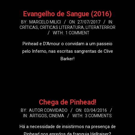
Evangelho de Sangue (2016)
2017-
BY:
MARCELO MILICI
ON:
27/07/2017
IN:
CRÍTICAS
,
CRÍTICAS LITERATURA
,
LITERATERROR
07-
WITH:
1 COMMENT
27
Pinhead e D’Amour o convidam a um passeio
pelo Inferno, nas escritas sangrentas de Clive
Barker!
LEIA MAIS
Chega de Pinhead!
2016-
BY:
AUTOR CONVIDADO
ON:
03/04/2016
IN:
ARTIGOS
,
CINEMA
WITH:
3 COMMENTS
04-
03
Há a necessidade de insistirmos na presença de
Pinhead nos enredos da franquia Hellraiser?