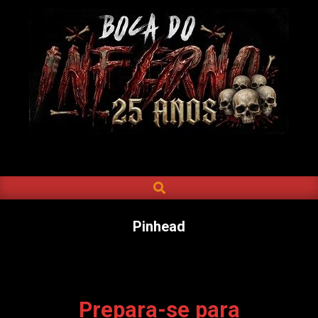
Skip
to
content
BOCA
DO
SEARCH
Primary
INFERNO
Navigation
Menu
Pinhead
Prepara-se para