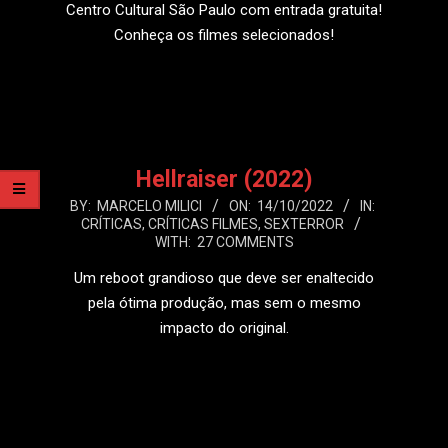
Centro Cultural São Paulo com entrada gratuita!
Conheça os filmes selecionados!
LEIA MAIS
Hellraiser (2022)
2022-
BY:
MARCELO MILICI
ON:
14/10/2022
IN:
CRÍTICAS
,
CRÍTICAS FILMES
,
SEXTERROR
10-
WITH:
27 COMMENTS
14
Um reboot grandioso que deve ser enaltecido
pela ótima produção, mas sem o mesmo
impacto do original.
LEIA MAIS