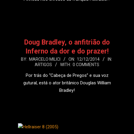
LEIA MAIS
Doug Bradley, o anfitrião do
Inferno da dor e do prazer!
2014-
BY:
MARCELO MILICI
ON:
12/12/2014
IN:
ARTIGOS
WITH:
0 COMMENTS
12-
12
Por trás do “Cabeça de Pregos” e sua voz
gutural, está o ator britânico Douglas William
Bradley!
LEIA MAIS