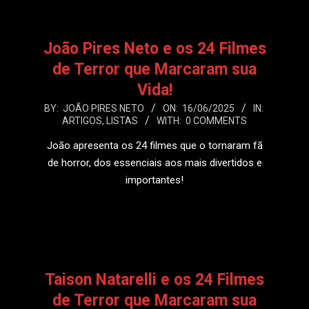
João Pires Neto e os 24 Filmes
de Terror que Marcaram sua
Vida!
2025-
BY:
JOÃO PIRES NETO
ON:
16/06/2025
IN:
ARTIGOS
,
LISTAS
WITH:
0 COMMENTS
06-
16
João apresenta os 24 filmes que o tornaram fã
de horror, dos essenciais aos mais divertidos e
importantes!
LEIA MAIS
Taison Natarelli e os 24 Filmes
de Terror que Marcaram sua