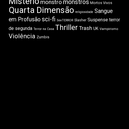
Mistério
monstros
monstro
Mortos Vivos
Quarta Dimensão
Sangue
religiosidade
sci-fi
em Profusão
Suspense
terror
Slasher
SexTERROR
Thriller
Trash
de segunda
UK
Vampirismo
Terror na Casa
Violência
Zumbis