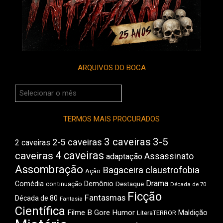
ARQUIVOS DO BOCA
Arquivos
do
Boca
TERMOS MAIS PROCURADOS
3 caveiras
3-5
2-5 caveiras
2 caveiras
4 caveiras
caveiras
Assassinato
adaptação
Assombração
Bagaceira
claustrofobia
Ação
Drama
Comédia
Demônio
Destaque
continuação
Década de 70
Ficção
Fantasmas
Década de 80
Fantasia
Científica
Filme B
Gore
Humor
Maldição
LiteraTERROR