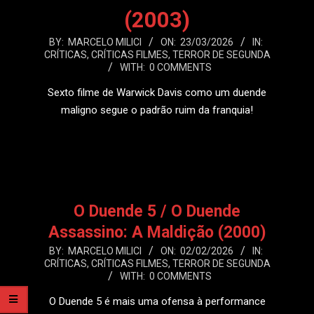
(2003)
2026-
BY:
MARCELO MILICI
ON:
23/03/2026
IN:
CRÍTICAS
,
CRÍTICAS FILMES
,
TERROR DE SEGUNDA
03-
WITH:
0 COMMENTS
23
Sexto filme de Warwick Davis como um duende
maligno segue o padrão ruim da franquia!
LEIA MAIS
O Duende 5 / O Duende
Assassino: A Maldição (2000)
2026-
BY:
MARCELO MILICI
ON:
02/02/2026
IN:
CRÍTICAS
,
CRÍTICAS FILMES
,
TERROR DE SEGUNDA
02-
WITH:
0 COMMENTS
02
O Duende 5 é mais uma ofensa à performance