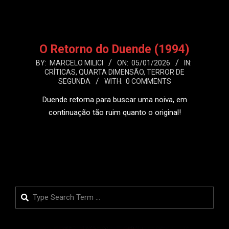
O Retorno do Duende (1994)
2026-
BY:
MARCELO MILICI
ON:
05/01/2026
IN:
CRÍTICAS
,
QUARTA DIMENSÃO
,
TERROR DE
01-
SEGUNDA
WITH:
0 COMMENTS
05
Duende retorna para buscar uma noiva, em
continuação tão ruim quanto o original!
LEIA MAIS
Search