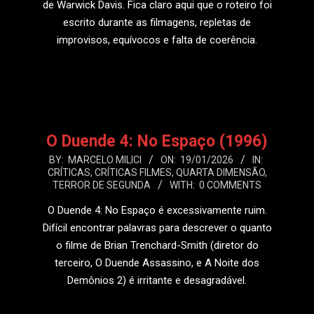
de Warwick Davis. Fica claro aqui que o roteiro foi
escrito durante as filmagens, repletas de
improvisos, equívocos e falta de coerência.
LEIA MAIS
O Duende 4: No Espaço (1996)
2026-
BY:
MARCELO MILICI
ON:
19/01/2026
IN:
CRÍTICAS
,
CRÍTICAS FILMES
,
QUARTA DIMENSÃO
,
01-
TERROR DE SEGUNDA
WITH:
0 COMMENTS
19
O Duende 4: No Espaço é excessivamente ruim.
Difícil encontrar palavras para descrever o quanto
o filme de Brian Trenchard-Smith (diretor do
terceiro, O Duende Assassino, e A Noite dos
Demônios 2) é irritante e desagradável.
LEIA MAIS