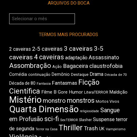
ARQUIVOS DO BOCA
Arquivos
do
Boca
TERMOS MAIS PROCURADOS
3 caveiras
3-5
2-5 caveiras
2 caveiras
4 caveiras
caveiras
Assassinato
adaptação
Assombração
Bagaceira
claustrofobia
Ação
Drama
Comédia
Demônio
Destaque
continuação
Década de 70
Ficção
Fantasmas
Década de 80
Fantasia
Científica
Filme B
Gore
Humor
Maldição
LiteraTERROR
Mistério
monstros
monstro
Mortos Vivos
Quarta Dimensão
Sangue
religiosidade
sci-fi
em Profusão
Suspense
terror
Slasher
SexTERROR
Thriller
Trash
de segunda
UK
Vampirismo
Terror na Casa
Violência