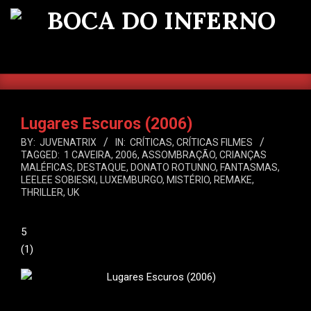
Skip
to
BOCA
content
DO
SEARCH
Primary
INFERNO
Navigation
Menu
Lugares Escuros (2006)
BY:
JUVENATRIX
IN:
CRÍTICAS
,
CRÍTICAS FILMES
TAGGED:
1 CAVEIRA
,
2006
,
ASSOMBRAÇÃO
,
CRIANÇAS
MALÉFICAS
,
DESTAQUE
,
DONATO ROTUNNO
,
FANTASMAS
,
LEELEE SOBIESKI
,
LUXEMBURGO
,
MISTÉRIO
,
REMAKE
,
THRILLER
,
UK
5
(
1
)