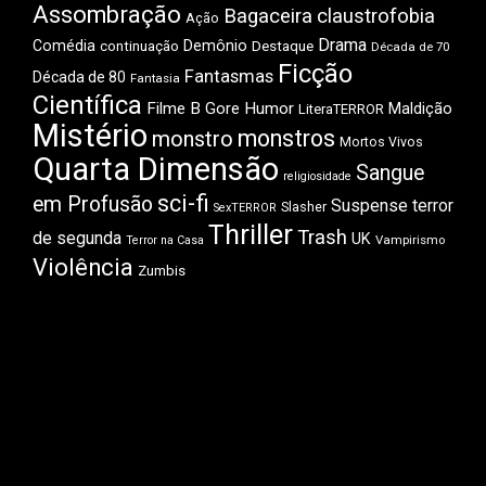
Assombração
Bagaceira
claustrofobia
Ação
Drama
Comédia
Demônio
Destaque
continuação
Década de 70
Ficção
Fantasmas
Década de 80
Fantasia
Científica
Filme B
Gore
Humor
Maldição
LiteraTERROR
Mistério
monstros
monstro
Mortos Vivos
Quarta Dimensão
Sangue
religiosidade
sci-fi
em Profusão
Suspense
terror
Slasher
SexTERROR
Thriller
Trash
de segunda
UK
Vampirismo
Terror na Casa
Violência
Zumbis