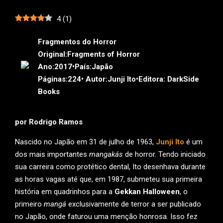
4
(
1
)
Fragmentos do Horror
Original:
Fragments of Horror
Ano:
2017•
País:
Japão
Páginas:
224•
Autor:
Junji Ito•
Editora:
DarkSide
Books
por Rodrigo Ramos
Nascido no Japão em 31 de julho de 1963,
Junji Ito
é um
dos mais importantes
mangakás
de horror. Tendo iniciado
sua carreira como protético dental, Ito desenhava durante
as horas vagas até que, em 1987, submeteu sua primeira
história em quadrinhos para a
Gekkan Halloween
, o
primeiro
mangá
exclusivamente de terror a ser publicado
no Japão, onde faturou uma menção honrosa. Isso fez