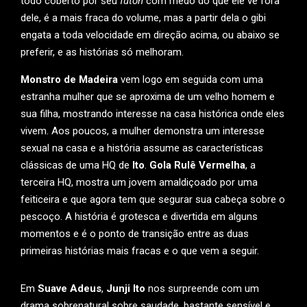
todo coberto por seu
futon
com medo do que ele vê fora
dele, é a mais fraca do volume, mas a partir dela o gibi
engata a toda velocidade em direção acima, ou abaixo se
preferir, e as histórias só melhoram.
Monstro de Madeira
vem logo em seguida com uma
estranha mulher que se aproxima de um velho homem e
sua filha, mostrando interesse na casa histórica onde eles
vivem. Aos poucos, a mulher demonstra um interesse
sexual na casa e a história assume as características
clássicas de uma HQ de
Ito
.
Gola Rulê Vermelha
, a
terceira HQ, mostra um jovem amaldiçoado por uma
feiticeira e que agora tem que segurar sua cabeça sobre o
pescoço. A história é grotesca e divertida em alguns
momentos e é o ponto de transição entre as duas
primeiras histórias mais fracas e o que vem a seguir.
Em
Suave Adeus
,
Junji Ito
nos surpreende com um
drama sobrenatural sobre saudade, bastante sensível e