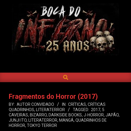
Skip
to
content
BOCA
DO
SEARCH
Primary
INFERNO
Navigation
Menu
Fragmentos do Horror (2017)
BY:
AUTOR CONVIDADO
IN:
CRÍTICAS
,
CRÍTICAS
QUADRINHOS
,
LITERATERROR
TAGGED:
2017
,
5
CAVEIRAS
,
BIZARRO
,
DARKSIDE BOOKS
,
J-HORROR
,
JAPÃO
,
JUNJI ITO
,
LITERATERROR
,
MANGÁ
,
QUADRINHOS DE
HORROR
,
TOKYO TERROR