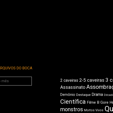
RQUIVOS DO BOCA
3 c
2-5 caveiras
2 caveiras
Assombra
Assassinato
Drama
Demônio
Destaque
Década
Científica
Filme B
Gore
H
Qu
monstros
Mortos Vivos