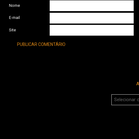
Nome
E-mail
Site
A
Arquivos
do
Boca