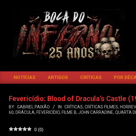
Skip
to
content
BOCA
DO
NOTÍCIAS
ARTIGOS
CRÍTICAS
POR DÉC
Primary
INFERNO
Navigation
Menu
Fevericídio: Blood of Dracula’s Castle (
BY:
GABRIEL PAIXÃO
IN:
CRÍTICAS
,
CRÍTICAS FILMES
,
HORREV
60
,
DRÁCULA
,
FEVERICÍDIO
,
FILME B
,
JOHN CARRADINE
,
QUARTA D
0
(
0
)