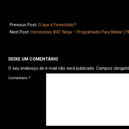
2018-
02-
Previous Post:
O que é Fevericídio?
01
Next Post:
Horreviews #47: Ninja – Programado Para Matar (1
DEIXE UM COMENTÁRIO
O seu endereço de e-mail não será publicado.
Campos obrigat
Comentário
*