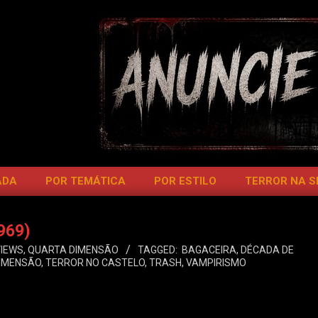
ADA
POR TEMÁTICA
POR ESTILO
TERROR NA 
1969)
IEWS
,
QUARTA DIMENSÃO
TAGGED:
BAGACEIRA
,
DÉCADA DE
IMENSÃO
,
TERROR NO CASTELO
,
TRASH
,
VAMPIRISMO