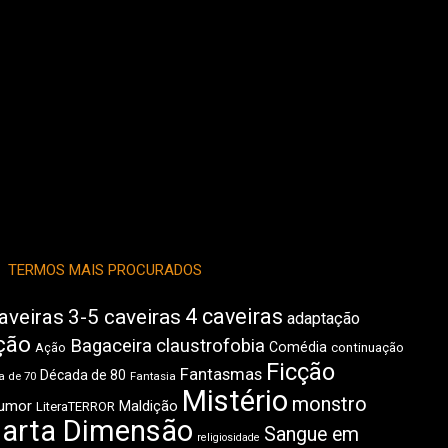
TERMOS MAIS PROCURADOS
4 caveiras
aveiras
3-5 caveiras
adaptação
ção
Bagaceira
claustrofobia
Comédia
Ação
continuação
Ficção
Fantasmas
Década de 80
 de 70
Fantasia
Mistério
monstro
umor
Maldição
LiteraTERROR
arta Dimensão
Sangue em
religiosidade