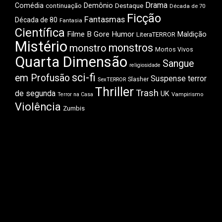
Drama
Comédia
Demônio
Destaque
continuação
Década de 70
Ficção
Fantasmas
Década de 80
Fantasia
Científica
Filme B
Gore
Humor
Maldição
LiteraTERROR
Mistério
monstros
monstro
Mortos Vivos
Quarta Dimensão
Sangue
religiosidade
sci-fi
em Profusão
Suspense
terror
Slasher
SexTERROR
Thriller
Trash
de segunda
UK
Vampirismo
Terror na Casa
Violência
Zumbis