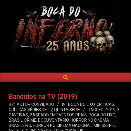
Skip
to
content
BOCA
DO
SEARCH
Primary
INFERNO
Navigation
Menu
Bandidos na TV (2019)
BY:
AUTOR CONVIDADO
IN:
BOCA DO LIXO
,
CRÍTICAS
,
CRÍTICAS SÉRIES DE TV
,
QUINTA SÉRIE
TAGGED:
2019
,
3
CAVEIRAS
,
BASEADO EM EVENTOS REAIS
,
BOCA DO LIXO
,
BRASIL
,
CRIME
,
DOCUMENTÁRIO
,
HORROR NO CINEMA
BRASILEIRO
,
HORROR NO CINEMA NACIONAL
,
MINISSÉRIE
,
NETFLIX
,
QUINTA SÉRIE
,
TRUE CRIME
,
UK