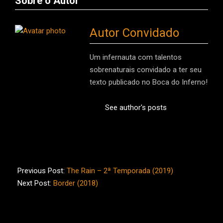
Sobre o Autor
Autor Convidado
Um infernauta com talentos
sobrenaturais convidado a ter seu
texto publicado no Boca do Inferno!
See author's posts
2019-
07-
Previous Post:
The Rain – 2ª Temporada (2019)
08
Next Post:
Border (2018)