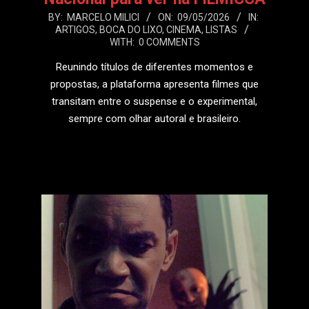
2026-
BY:
MARCELO MILICI
ON:
09/05/2026
IN:
ARTIGOS
,
BOCA DO LIXO
,
CINEMA
,
LISTAS
05-
WITH:
0 COMMENTS
09
Reunindo títulos de diferentes momentos e
propostas, a plataforma apresenta filmes que
transitam entre o suspense e o experimental,
sempre com olhar autoral e brasileiro.
LEIA MAIS