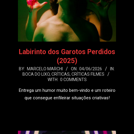
Labirinto dos Garotos Perdidos
(2025)
2026-
BY:
MARCELO MARCHI
ON:
04/06/2026
IN:
BOCA DO LIXO
,
CRÍTICAS
,
CRÍTICAS FILMES
06-
WITH:
0 COMMENTS
04
Entrega um humor muito bem-vindo e um roteiro
que consegue enfileirar situações criativas!
LEIA MAIS