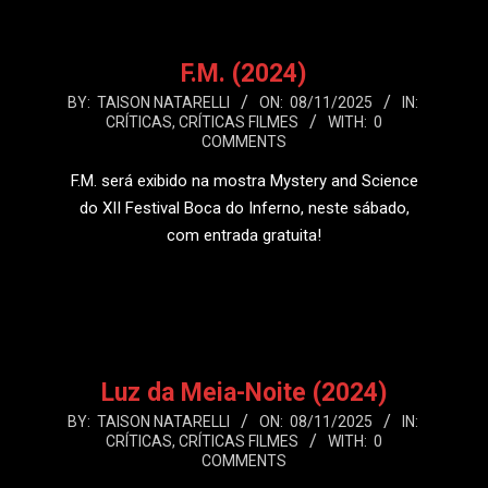
F.M. (2024)
2025-
BY:
TAISON NATARELLI
ON:
08/11/2025
IN:
CRÍTICAS
,
CRÍTICAS FILMES
WITH:
0
11-
COMMENTS
08
F.M. será exibido na mostra Mystery and Science
do XII Festival Boca do Inferno, neste sábado,
com entrada gratuita!
LEIA MAIS
Luz da Meia-Noite (2024)
2025-
BY:
TAISON NATARELLI
ON:
08/11/2025
IN:
CRÍTICAS
,
CRÍTICAS FILMES
WITH:
0
11-
COMMENTS
08