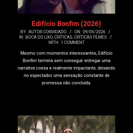
Edifício Bonfim (2026)
2026-
BY:
AUTOR CONVIDADO
ON:
09/05/2026
IN:
BOCA DO LIXO
,
CRÍTICAS
,
CRÍTICAS FILMES
05-
WITH:
1 COMMENT
09
Mesmo com momentos interessantes, Edifício
Bonfim termina sem conseguir entregar uma
narrativa coesa e realmente impactante, deixando
no espectador uma sensação constante de
promessa não concluída.
LEIA MAIS