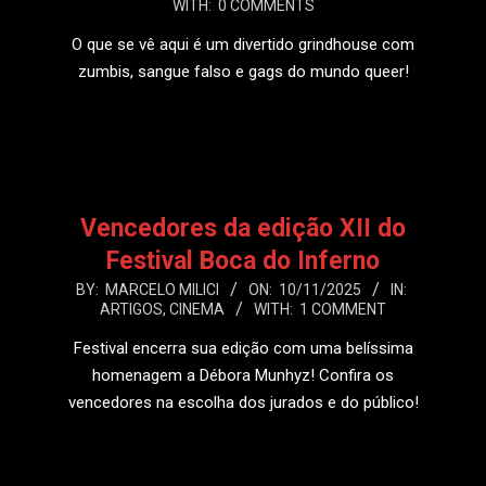
WITH:
0 COMMENTS
06
O que se vê aqui é um divertido grindhouse com
zumbis, sangue falso e gags do mundo queer!
LEIA MAIS
Vencedores da edição XII do
Festival Boca do Inferno
2025-
BY:
MARCELO MILICI
ON:
10/11/2025
IN:
ARTIGOS
,
CINEMA
WITH:
1 COMMENT
11-
10
Festival encerra sua edição com uma belíssima
homenagem a Débora Munhyz! Confira os
vencedores na escolha dos jurados e do público!
LEIA MAIS