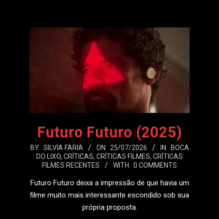
Futuro Futuro (2025)
2026-
BY:
SILVIA FARIA
ON:
25/07/2026
IN:
BOCA
DO LIXO
,
CRÍTICAS
,
CRÍTICAS FILMES
,
CRÍTICAS
07-
FILMES RECENTES
WITH:
0 COMMENTS
25
Futuro Futuro deixa a impressão de que havia um
filme muito mais interessante escondido sob sua
própria proposta.