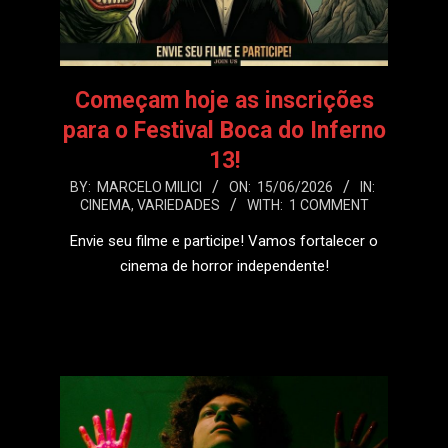
Começam hoje as inscrições
para o Festival Boca do Inferno
13!
2026-
BY:
MARCELO MILICI
ON:
15/06/2026
IN:
CINEMA
,
VARIEDADES
WITH:
1 COMMENT
06-
15
Envie seu filme e participe! Vamos fortalecer o
cinema de horror independente!
LEIA MAIS