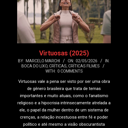
Virtuosas (2025)
2026-
BY:
MARCELO MARCHI
ON:
02/05/2026
IN:
BOCA DO LIXO
,
CRÍTICAS
,
CRÍTICAS FILMES
05-
WITH:
0 COMMENTS
02
Virtuosas vale a pena ser visto por ser uma obra
de gênero brasileira que trata de temas
importantes e muito atuais, como o fanatismo
religioso e a hipocrisia intrinsecamente atrelada a
ele, o papel da mulher dentro de um sistema de
crenças, a relação incestuosa entre fé e poder
político e até mesmo a visão obscurantista