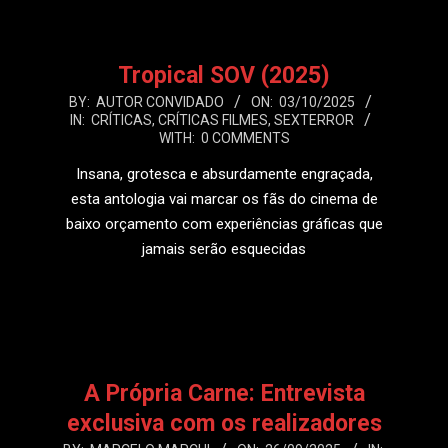
Tropical SOV (2025)
2025-
BY:
AUTOR CONVIDADO
ON:
03/10/2025
IN:
CRÍTICAS
,
CRÍTICAS FILMES
,
SEXTERROR
10-
WITH:
0 COMMENTS
03
Insana, grotesca e absurdamente engraçada,
esta antologia vai marcar os fãs do cinema de
baixo orçamento com experiências gráficas que
jamais serão esquecidas
LEIA MAIS
A Própria Carne: Entrevista
exclusiva com os realizadores