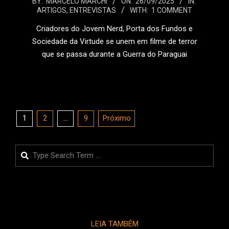
2025-
BY:
MARCELO MARCHI
ON:
26/09/2025
IN:
ARTIGOS
,
ENTREVISTAS
WITH:
1 COMMENT
09-
26
Criadores do Jovem Nerd, Porta dos Fundos e
Sociedade da Virtude se unem em filme de terror
que se passa durante a Guerra do Paraguai
LEIA MAIS
Paginação
1
2
…
9
Próximo
de
posts
Search
LEIA TAMBÉM