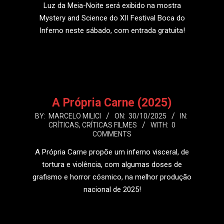
Luz da Meia-Noite será exibido na mostra
Mystery and Science do XII Festival Boca do
Inferno neste sábado, com entrada gratuita!
LEIA MAIS
A Própria Carne (2025)
2025-
BY:
MARCELO MILICI
ON:
30/10/2025
IN:
CRÍTICAS
,
CRÍTICAS FILMES
WITH:
0
10-
COMMENTS
30
A Própria Carne propõe um inferno visceral, de
tortura e violência, com algumas doses de
grafismo e horror cósmico, na melhor produção
nacional de 2025!
LEIA MAIS