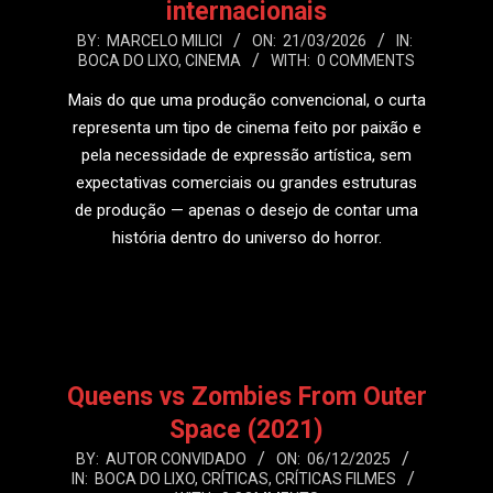
internacionais
2026-
BY:
MARCELO MILICI
ON:
21/03/2026
IN:
BOCA DO LIXO
,
CINEMA
WITH:
0 COMMENTS
03-
21
Mais do que uma produção convencional, o curta
representa um tipo de cinema feito por paixão e
pela necessidade de expressão artística, sem
expectativas comerciais ou grandes estruturas
de produção — apenas o desejo de contar uma
história dentro do universo do horror.
LEIA MAIS
Queens vs Zombies From Outer
Space (2021)
2025-
BY:
AUTOR CONVIDADO
ON:
06/12/2025
IN:
BOCA DO LIXO
,
CRÍTICAS
,
CRÍTICAS FILMES
12-