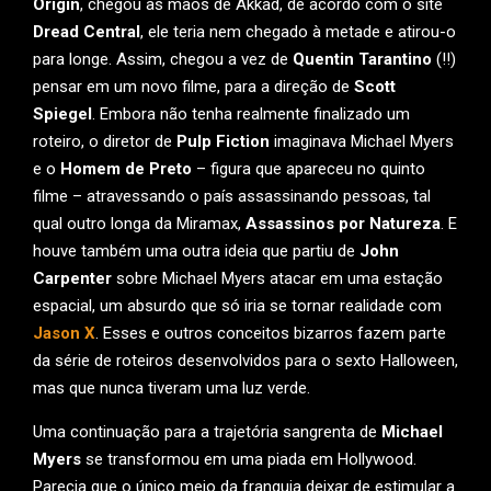
Origin
, chegou às mãos de Akkad, de acordo com o site
Dread Central
, ele teria nem chegado à metade e atirou-o
para longe. Assim, chegou a vez de
Quentin Tarantino
(!!)
pensar em um novo filme, para a direção de
Scott
Spiegel
. Embora não tenha realmente finalizado um
roteiro, o diretor de
Pulp Fiction
imaginava Michael Myers
e o
Homem de Preto
– figura que apareceu no quinto
filme – atravessando o país assassinando pessoas, tal
qual outro longa da Miramax,
Assassinos por Natureza
. E
houve também uma outra ideia que partiu de
John
Carpenter
sobre Michael Myers atacar em uma estação
espacial, um absurdo que só iria se tornar realidade com
Jason X
. Esses e outros conceitos bizarros fazem parte
da série de roteiros desenvolvidos para o sexto Halloween,
mas que nunca tiveram uma luz verde.
Uma continuação para a trajetória sangrenta de
Michael
Myers
se transformou em uma piada em Hollywood.
Parecia que o único meio da franquia deixar de estimular a