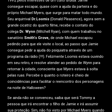
1995, pelos interesses de um culto druida. Jamie
consegue escapar, quase com a ajuda da parteira e do
próprio Michael Myers, que surge para matar todo mundo.
Seu arquirrival
Dr.Loomis
(Donald Pleasence), agora sem a
grande cicatriz do quarto filme, recebe o contato do
colega
Dr. Wynn
(Mitchell Ryan), com quem trabalhou no
sanatório
Smith’s Grove,
de onde Michael escapou
pedindo para que ele visite o local, ao passo que Jamie
consegue pedir a ajuda do psiquiatra através de um
programa da rádio (!!!). Felizmente Loomis estava ouvindo
em seu retiro, e resolve atender ao pedido de Wynn para
retornar à cidade, consciente que Myers estava à solta
pelas ruas. Percebe o quanto o roteiro é cheio de
coincidências para facilitar o reencontro dos personagens
na noite de Halloween?
Se ainda não se convenceu, saiba que será Tommy a
pessoa que irá encontrar o filho de Jamie e irá assumir
sua proteção. Sim, não foi visto por Michael Myers quando