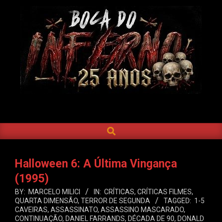
Skip
to
content
BOCA
DO
SEARCH
Primary
INFERNO
Navigation
Menu
Halloween 6: A Última Vingança
(1995)
BY:
MARCELO MILICI
IN:
CRÍTICAS
,
CRÍTICAS FILMES
,
QUARTA DIMENSÃO
,
TERROR DE SEGUNDA
TAGGED:
1-5
CAVEIRAS
,
ASSASSINATO
,
ASSASSINO MASCARADO
,
CONTINUAÇÃO
,
DANIEL FARRANDS
,
DÉCADA DE 90
,
DONALD