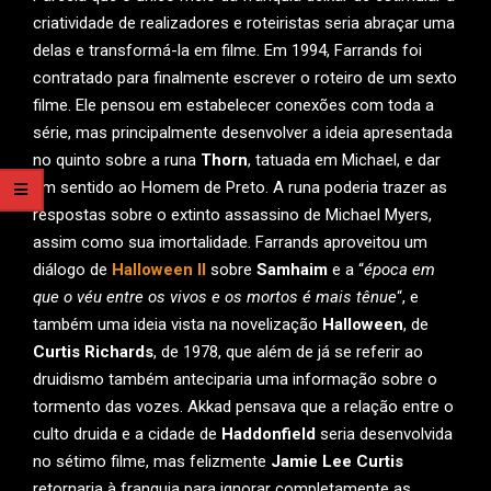
criatividade de realizadores e roteiristas seria abraçar uma
delas e transformá-la em filme. Em 1994, Farrands foi
contratado para finalmente escrever o roteiro de um sexto
filme. Ele pensou em estabelecer conexões com toda a
série, mas principalmente desenvolver a ideia apresentada
no quinto sobre a runa
Thorn
, tatuada em Michael, e dar
um sentido ao Homem de Preto. A runa poderia trazer as
respostas sobre o extinto assassino de Michael Myers,
assim como sua imortalidade. Farrands aproveitou um
diálogo de
Halloween II
sobre
Samhaim
e a “
época em
que o véu entre os vivos e os mortos é mais tênue
“, e
também uma ideia vista na novelização
Halloween
, de
Curtis Richards
, de 1978, que além de já se referir ao
druidismo também anteciparia uma informação sobre o
tormento das vozes. Akkad pensava que a relação entre o
culto druida e a cidade de
Haddonfield
seria desenvolvida
no sétimo filme, mas felizmente
Jamie Lee Curtis
retornaria à franquia para ignorar completamente as