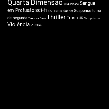
Quarta Dimensão
Sangue
religiosidade
sci-fi
em Profusão
Suspense
terror
Slasher
SexTERROR
Thriller
Trash
de segunda
UK
Vampirismo
Terror na Casa
Violência
Zumbis