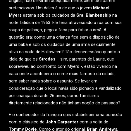
original, não serviram adequadamente, além de soarem
pretenciosos. Um deles é a de que o jovem
Michael
Myers
estaria sob os cuidados da
Sra. Blankenship
na
noite fatídica de 1963. Ele teria atravessado a rua com sua
roupa de palhaço, pego a faca para fatiar a irmã. A
questão era: como uma criança fica sem a disposição de
uma babá e sob os cuidados de uma irmã sexualmente
ativa na noite de Halloween? Tão desnecessário quanto a
ideia de que os
Strodes
– sim, parentes de Laurie, que
sobreviveu ao confronto com Myers -, estão vivendo na
casa onde acontecera o crime mais famoso da cidade,
sem saber nada sobre o assunto. Se levar em
consideração que o local havia sido pichado e vandalizado
por crianças durante 26 anos, como familiares
diretamente relacionados não tinham noção do passado?
E o conhecedor da franquia quis estabelecer uma conexão
com o clássico de
John Carpenter
com a volta de
Tommy Doyle
. Como o ator do original,
Brian Andrews
,