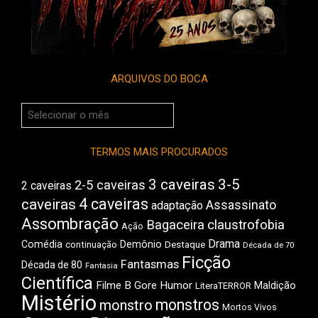
ARQUIVOS DO BOCA
Arquivos
do
Boca
TERMOS MAIS PROCURADOS
3 caveiras
3-5
2-5 caveiras
2 caveiras
4 caveiras
caveiras
Assassinato
adaptação
Assombração
Bagaceira
claustrofobia
Ação
Drama
Comédia
Demônio
Destaque
continuação
Década de 70
Ficção
Fantasmas
Década de 80
Fantasia
Científica
Filme B
Gore
Humor
Maldição
LiteraTERROR
Mistério
monstros
monstro
Mortos Vivos