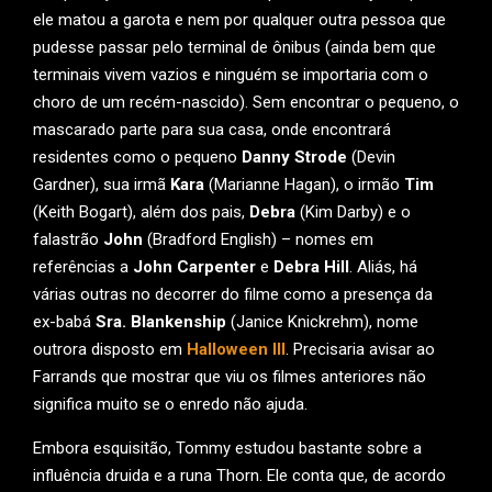
ele matou a garota e nem por qualquer outra pessoa que
pudesse passar pelo terminal de ônibus (ainda bem que
terminais vivem vazios e ninguém se importaria com o
choro de um recém-nascido). Sem encontrar o pequeno, o
mascarado parte para sua casa, onde encontrará
residentes como o pequeno
Danny Strode
(Devin
Gardner), sua irmã
Kara
(Marianne Hagan), o irmão
Tim
(Keith Bogart), além dos pais,
Debra
(Kim Darby) e o
falastrão
John
(Bradford English) – nomes em
referências a
John Carpenter
e
Debra Hill
. Aliás, há
várias outras no decorrer do filme como a presença da
ex-babá
Sra. Blankenship
(Janice Knickrehm), nome
outrora disposto em
Halloween III
. Precisaria avisar ao
Farrands que mostrar que viu os filmes anteriores não
significa muito se o enredo não ajuda.
Embora esquisitão, Tommy estudou bastante sobre a
influência druida e a runa Thorn. Ele conta que, de acordo