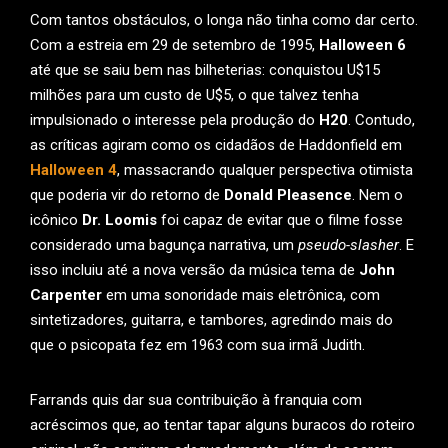
Com tantos obstáculos, o longa não tinha como dar certo.
Com a estreia em 29 de setembro de 1995,
Halloween 6
até que se saiu bem nas bilheterias: conquistou U$15
milhões para um custo de U$5, o que talvez tenha
impulsionado o interesse pela produção do
H20
. Contudo,
as críticas agiram como os cidadãos de Haddonfield em
Halloween 4
, massacrando qualquer perspectiva otimista
que poderia vir do retorno de
Donald Pleasence
. Nem o
icônico
Dr. Loomis
foi capaz de evitar que o filme fosse
considerado uma bagunça narrativa, um
pseudo-slasher
. E
isso incluiu até a nova versão da música tema de
John
Carpenter
em uma sonoridade mais eletrônica, com
sintetizadores, guitarra, e tambores, agredindo mais do
que o psicopata fez em 1963 com sua irmã Judith.
Farrands quis dar sua contribuição à franquia com
acréscimos que, ao tentar tapar alguns buracos do roteiro