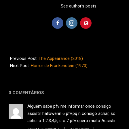
See author's posts
2021-
10-
Previous Post:
The Appearance (2018)
30
Next Post:
Horror de Frankenstein (1970)
3 COMENTÁRIOS
Alguém sabe pfv me informar onde consigo
assistir hallowenn 6 pfv,pq ñ consigo achar, só
achei o 1,2,3,4,5, e o 7 pfv quero muito Assistir