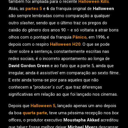
também foi ampliada para o recente
Halloween Kills
.
Aliás, as
partes 5
e
6
da franquia original de
Halloween
são sempre lembradas como comparação a qualquer
outro
slasher
, sendo que o último traz os pregos do
caixão do gênero dos anos 90 – e só voltaria a atrair bons
olhos com o pontapé da franquia
Pânico
, em 1996, e
depois com o respiro
Halloween H20
. O que se pode
dizer sobre a sentença, constantemente escritas nas
redes sociais, é o incorreto apontamento ao longa de
David Gordon Green
e ao fato que a parte 5, ainda que
irregular, ainda é
assistível
em comparação ao sexto filme.
E este ainda torna-se pior para aqueles que não
conhecem a “
producer´s cut
“, que traz diferenças
significativas em relação ao que foi lançado nos cinemas.
Depois que
Halloween 5
, lançado apenas um ano depois
da boa
quarta parte
, teve uma péssima recepção nos
box
offices
, o produtor executivo
Moustapha Akkad
acreditou
que talvez fosse melhor deixar
Michael Myers
descansar.