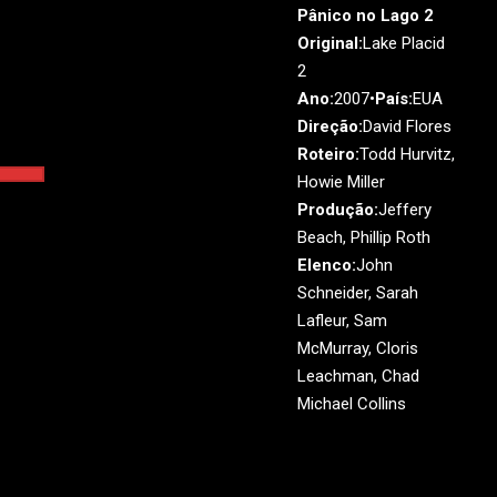
Pânico no Lago 2
Original:
Lake Placid
2
Ano:
2007•
País:
EUA
Direção:
David Flores
Roteiro:
Todd Hurvitz,
Howie Miller
Produção:
Jeffery
Beach, Phillip Roth
Elenco:
John
Schneider, Sarah
Lafleur, Sam
McMurray, Cloris
Leachman, Chad
Michael Collins