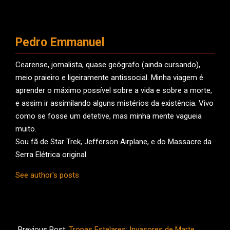
Pedro Emmanuel
Cearense, jornalista, quase geógrafo (ainda cursando),
meio praieiro e ligeiramente antissocial. Minha viagem é
aprender o máximo possível sobre a vida e sobre a morte,
e assim ir assimilando alguns mistérios da existência. Vivo
como se fosse um detetive, mas minha mente vagueia
muito.
Sou fã de Star Trek, Jefferson Airplane, e do Massacre da
Serra Elétrica original.
See author's posts
2022-
06-
Previous Post:
Tropas Estelares: Invasores de Marte