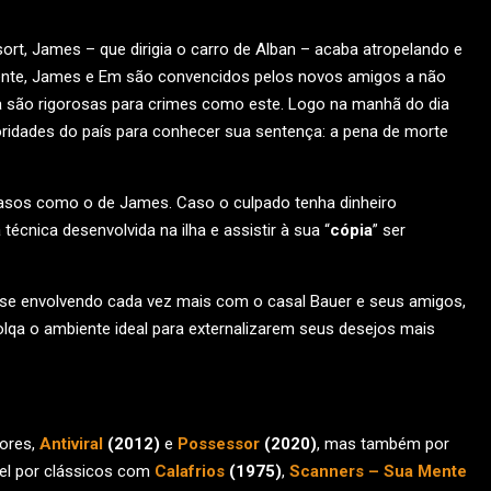
ort, James – que dirigia o carro de Alban – acaba atropelando e
dente, James e Em são convencidos pelos novos amigos a não
qa são rigorosas para crimes como este. Logo na manhã do dia
ridades do país para conhecer sua sentença: a pena de morte
 casos como o de James. Caso o culpado tenha dinheiro
técnica desenvolvida na ilha e assistir à sua “
cópia
” ser
se envolvendo cada vez mais com o casal Bauer e seus amigos,
lqa o ambiente ideal para externalizarem seus desejos mais
iores,
Antiviral
(2012)
e
Possessor
(2020)
, mas também por
el por clássicos com
Calafrios
(1975)
,
Scanners – Sua Mente