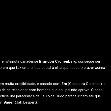
r e roteirista canadense
Brandon Cronenberg
, consegue ser
m que faz uma crítica social à elite que busca o prazer acima
sem muita credibilidade, é casado com
Em
(Cleopatra Coleman), a
 de se relacionar com homens que seu pai não aprova. O casal
ictícia ilha paradisíaca de La Tolqa. Tudo parece ir bem até que
n Bauer
(Jalil Lespert).