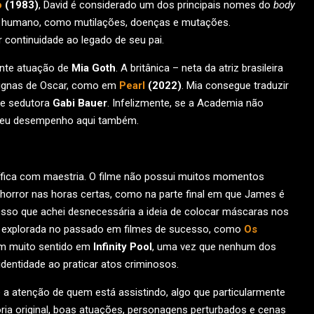
o
(1983)
, David é considerado um dos principais nomes do
body
o humano, como mutilações, doenças e mutações.
 continuidade ao legado de seu pai.
ante atuação de
Mia Goth
. A britânica – neta da atriz brasileira
dignas de Oscar, como em
Pearl
(2022)
. Mia consegue traduzir
 e sedutora
Gabi Bauer
. Infelizmente, se a Academia não
ar seu desempenho aqui também.
ífica com maestria. O filme não possui muitos momentos
horror nas horas certas, como na parte final em que James é
sso que achei desnecessária a ideia de colocar máscaras nos
te explorada no passado em filmes de sucesso, como
Os
m muito sentido em
Infinity Pool
, uma vez que nenhum dos
ntidade ao praticar atos criminosos.
 a atenção de quem está assistindo, algo que particularmente
ria original, boas atuações, personagens perturbados e cenas