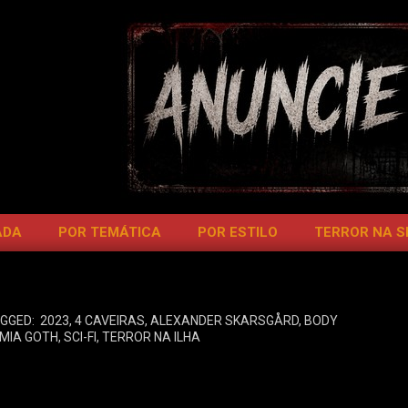
ADA
POR TEMÁTICA
POR ESTILO
TERROR NA 
GGED:
2023
,
4 CAVEIRAS
,
ALEXANDER SKARSGÅRD
,
BODY
MIA GOTH
,
SCI-FI
,
TERROR NA ILHA