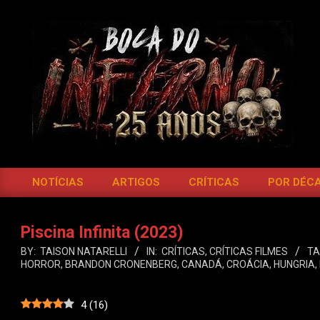
Skip
to
content
BOCA
DO
NOTÍCIAS
ARTIGOS
CRÍTICAS
POR DÉC
Primary
INFERNO
Navigation
Menu
Piscina Infinita (2023)
BY:
TAISON NATARELLI
IN:
CRÍTICAS
,
CRÍTICAS FILMES
TA
HORROR
,
BRANDON CRONENBERG
,
CANADÁ
,
CROÁCIA
,
HUNGRIA
,
4
(
16
)