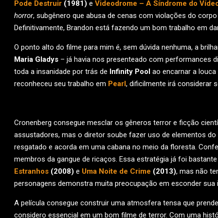
Pode Destruir
(1981)
e
Videodrome – A Síndrome do Víde
horror
, subgênero que abusa de cenas com violações do corp
Definitivamente, Brandon está fazendo um bom trabalho em dar
O ponto alto do filme para mim é, sem dúvida nenhuma, a brilh
Maria Gladys
– já havia nos presenteado com performances 
toda a insanidade por trás de
Infinity Pool
ao encarnar a louca
reconheceu seu trabalho em
Pearl
, dificilmente irá consider
Cronenberg consegue mesclar os gêneros terror e ficção cient
assustadores, mas o diretor soube fazer uso de elementos do 
resgatado e acorda em uma cabana no meio da floresta. Confe
membros da gangue de ricaços. Essa estratégia já foi bastan
Estranhos
(2008)
e
Uma Noite de Crime
(2013)
, mas não te
personagens demonstra muita preocupação em esconder sua ide
A película consegue construir uma atmosfera tensa que prende
considero essencial em um bom filme de terror. Com uma histó