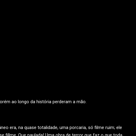
, porém ao longo da história perderam a mão.
o era, na quase totalidade, uma porcaria, só filme ruim; ele
 fillme. Que paulada! Uma obra de terror que faz o que toda