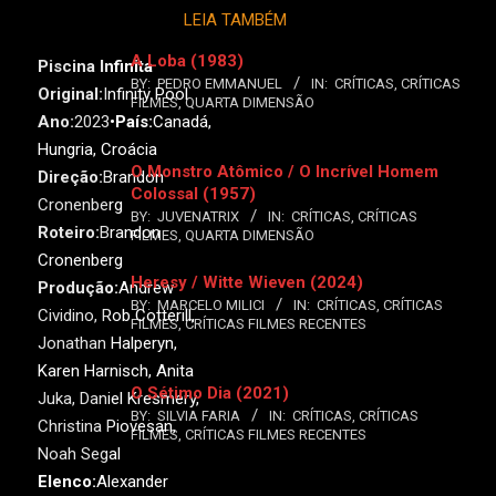
LEIA TAMBÉM
A Loba (1983)
Piscina Infinita
BY:
PEDRO EMMANUEL
IN:
CRÍTICAS
,
CRÍTICAS
Original:
Infinity Pool
FILMES
,
QUARTA DIMENSÃO
Ano:
2023•
País:
Canadá,
Hungria, Croácia
O Monstro Atômico / O Incrível Homem
Direção:
Brandon
Colossal (1957)
Cronenberg
BY:
JUVENATRIX
IN:
CRÍTICAS
,
CRÍTICAS
Roteiro:
Brandon
FILMES
,
QUARTA DIMENSÃO
Cronenberg
Heresy / Witte Wieven (2024)
Produção:
Andrew
BY:
MARCELO MILICI
IN:
CRÍTICAS
,
CRÍTICAS
Cividino, Rob Cotterill,
FILMES
,
CRÍTICAS FILMES RECENTES
Jonathan Halperyn,
Karen Harnisch, Anita
O Sétimo Dia (2021)
Juka, Daniel Kresmery,
BY:
SILVIA FARIA
IN:
CRÍTICAS
,
CRÍTICAS
Christina Piovesan,
FILMES
,
CRÍTICAS FILMES RECENTES
Noah Segal
Elenco:
Alexander