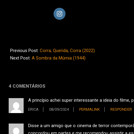
2023-
06-
Previous Post:
Corra, Querida, Corra (2022)
25
Next Post:
A Sombra da Múmia (1944)
4 COMENTÁRIOS
A princípio achei super interessante a ideia do filme
ERICA
08/09/2024
PERMALINK
RESPONDER
Disse a um amigo que o cinema de terror contemporâne
concordou em partes e me recomendou assistir a esse