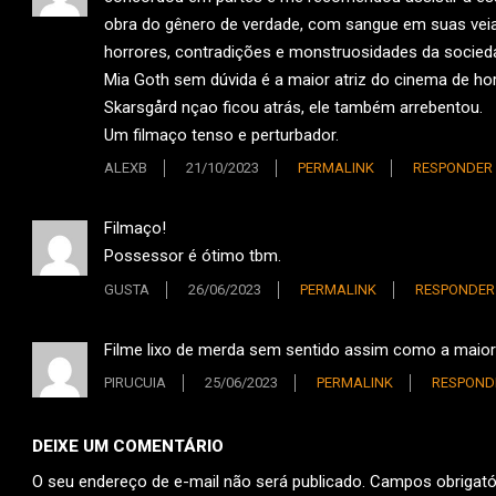
obra do gênero de verdade, com sangue em suas veias
horrores, contradições e monstruosidades da sociedad
Mia Goth sem dúvida é a maior atriz do cinema de hor
Skarsgård nçao ficou atrás, ele também arrebentou.
Um filmaço tenso e perturbador.
ALEXB
21/10/2023
PERMALINK
RESPONDER
Filmaço!
Possessor é ótimo tbm.
GUSTA
26/06/2023
PERMALINK
RESPONDER
Filme lixo de merda sem sentido assim como a maioria
PIRUCUIA
25/06/2023
PERMALINK
RESPOND
DEIXE UM COMENTÁRIO
O seu endereço de e-mail não será publicado.
Campos obrigat